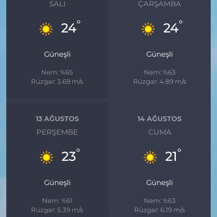
SALI
ÇARŞAMBA
°
°
24
24
Güneşli
Güneşli
Nem: %65
Nem: %63
Rüzgar: 3.69 m/s
Rüzgar: 4.89 m/s
13 AĞUSTOS
14 AĞUSTOS
PERŞEMBE
CUMA
°
°
23
21
Güneşli
Güneşli
Nem: %61
Nem: %63
Rüzgar: 5.39 m/s
Rüzgar: 6.19 m/s