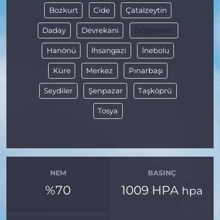
Bozkurt
Cide
Çatalzeytin
Daday
Devrekani
Doğanyurt
Hanönü
İhsangazi
İnebolu
Küre
Merkez
Pınarbaşı
Seydiler
Şenpazar
Taşköprü
Tosya
NEM
BASINÇ
%70
1009 HPA
hpa