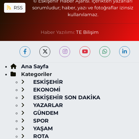
© Eskişehir Haber Ajansı. İçerikten yazarları
RSS
sorumludur; haber, yazı ve fotoğraflar izinsiz
kullanılamaz.
Haber Yazılımı:
TE Bilişim
Ana Sayfa
Kategoriler
ESKİŞEHİR
EKONOMİ
ESKİŞEHİR SON DAKİKA
YAZARLAR
GÜNDEM
SPOR
YAŞAM
ROTA