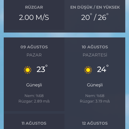
RÜZGAR
EN DÜŞÜK / EN YÜKSEK
°
°
2.00 M/S
20
/ 26
09 AĞUSTOS
10 AĞUSTOS
PAZAR
PAZARTESI
°
°
23
24
Güneşli
Güneşli
Nem: %68
Nem: %68
Rüzgar: 2.89 m/s
Rüzgar: 3.19 m/s
11 AĞUSTOS
12 AĞUSTOS