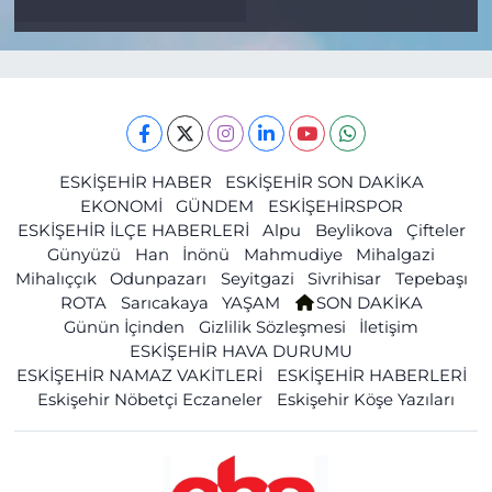
ESKİŞEHİR HABER
ESKİŞEHİR SON DAKİKA
EKONOMİ
GÜNDEM
ESKİŞEHİRSPOR
ESKİŞEHİR İLÇE HABERLERİ
Alpu
Beylikova
Çifteler
Günyüzü
Han
İnönü
Mahmudiye
Mihalgazi
Mihalıççık
Odunpazarı
Seyitgazi
Sivrihisar
Tepebaşı
ROTA
Sarıcakaya
YAŞAM
SON DAKİKA
Günün İçinden
Gizlilik Sözleşmesi
İletişim
ESKİŞEHİR HAVA DURUMU
ESKİŞEHİR NAMAZ VAKİTLERİ
ESKİŞEHİR HABERLERİ
Eskişehir Nöbetçi Eczaneler
Eskişehir Köşe Yazıları