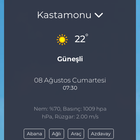
Kastamonu
°
22
Güneşli
08 Ağustos Cumartesi
07:30
Nem: %70, Basınç: 1009 hpa
hPa, Rüzgar: 2.00 m/s
Abana
Ağlı
Araç
Azdavay