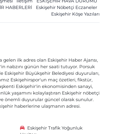
leşmesi
İletişim
ESKİŞEHİR HAVA DURUMU
İR HABERLERİ
Eskişehir Nöbetçi Eczaneler
Eskişehir Köşe Yazıları
a gelen ilk adres olan Eskişehir Haber Ajansı,
ir'in nabzını günün her saati tutuyor. Porsuk
ile Eskişehir Büyükşehir Belediyesi duyuruları,
ız Eskişehirspor'un maç özetleri, fikstür,
başkenti Eskişehir'in ekonomisinden sanayi,
nlük yaşamını kolaylaştıran Eskişehir nöbetçi
i ve önemli duyurular güncel olarak sunulur.
skişehir haberlerine ulaşmanın adresi.
Eskişehir Trafik Yoğunluk