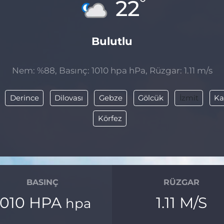
°
22
Bulutlu
Nem: %88, Basınç: 1010 hpa hPa, Rüzgar: 1.11 m/s
Derince
Dilovası
Gebze
Gölcük
İzmit
Ka
Körfez
BASINÇ
RÜZGAR
1010 HPA
1.11 M/S
hpa