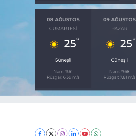
08 AĞUSTOS
09 AĞUSTOS
CUMARTESI
PAZAR
°
°
25
25
Güneşli
Güneşli
Nem: %61
Nem: %68
Rüzgar: 6.39 m/s
Rüzgar: 7.81 m/s