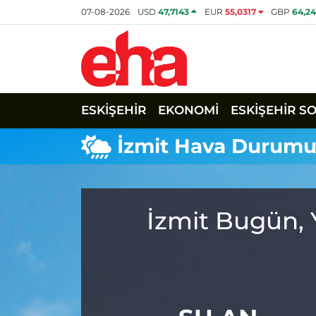
07-08-2026
USD
47,7143
EUR
55,0317
GBP
64,2
ESKİŞEHİR
EKONOMİ
ESKİŞEHİR S
İzmit Hava Durum
İzmit Bugün, 