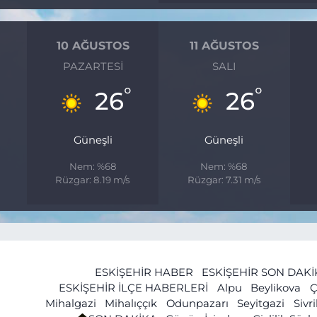
10 AĞUSTOS
11 AĞUSTOS
PAZARTESI
SALI
°
°
26
26
Güneşli
Güneşli
Nem: %68
Nem: %68
Rüzgar: 8.19 m/s
Rüzgar: 7.31 m/s
ESKİŞEHİR HABER
ESKİŞEHİR SON DAK
ESKİŞEHİR İLÇE HABERLERİ
Alpu
Beylikova
Ç
Mihalgazi
Mihalıççık
Odunpazarı
Seyitgazi
Sivr