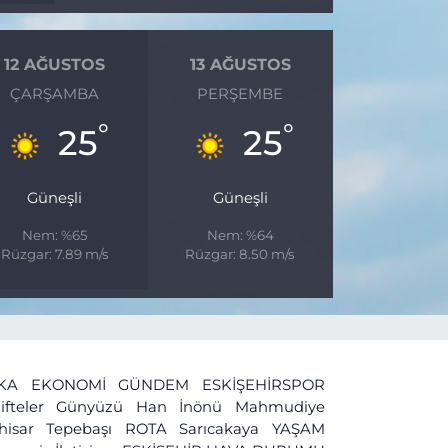
12 AĞUSTOS
13 AĞUSTOS
ÇARŞAMBA
PERŞEMBE
°
°
25
25
Güneşli
Güneşli
Nem: %65
Nem: %64
Rüzgar: 7.89 m/s
Rüzgar: 8.50 m/s
İKA
EKONOMİ
GÜNDEM
ESKİŞEHİRSPOR
ifteler
Günyüzü
Han
İnönü
Mahmudiye
ihisar
Tepebaşı
ROTA
Sarıcakaya
YAŞAM