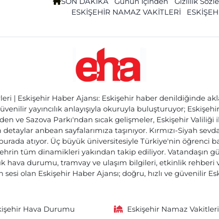
SON DAKİKA
Günün İçinden
Gizlilik Söz
ESKİŞEHİR NAMAZ VAKİTLERİ
ESKİŞEH
ri | Eskişehir Haber Ajansı: Eskişehir haber denildiğinde akl
üvenilir yayıncılık anlayışıyla okuruyla buluşturuyor; Eskişeh
den ve Sazova Parkı'ndan sıcak gelişmeler, Eskişehir Valiliği 
etaylar anbean sayfalarımıza taşınıyor. Kırmızı-Siyah sevdam
 burada atıyor. Üç büyük üniversitesiyle Türkiye'nin öğrenci 
ehrin tüm dinamikleri yakından takip ediliyor. Vatandaşın gü
lık hava durumu, tramvay ve ulaşım bilgileri, etkinlik rehber
 sesi olan Eskişehir Haber Ajansı; doğru, hızlı ve güvenilir E
kişehir Hava Durumu
Eskişehir Namaz Vakitleri