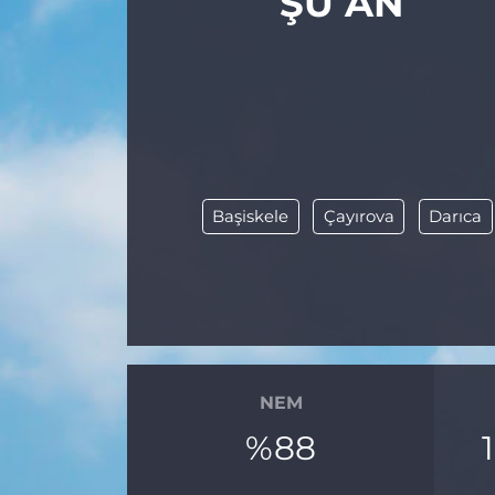
ŞU AN
Başiskele
Çayırova
Darıca
NEM
%88