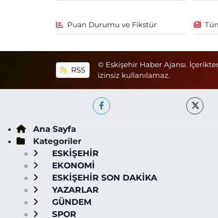
Puan Durumu ve Fikstür
Tüm
© Eskişehir Haber Ajansı. İçerikte
RSS
izinsiz kullanılamaz.
Ana Sayfa
Kategoriler
ESKİŞEHİR
EKONOMİ
ESKİŞEHİR SON DAKİKA
YAZARLAR
GÜNDEM
SPOR