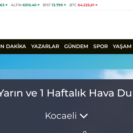
463
ALTIN
6510.40
BİST
13.799
BTC
64.225,61
ON DAKİKA
YAZARLAR
GÜNDEM
SPOR
YAŞAM
u
Yarın ve 1 Haftalık Hava 
Kocaeli