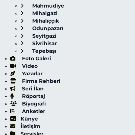
Mahmudiye
Mihalgazi
Mihalıççık
Odunpazarı
Seyitgazi
Sivrihisar
Tepebaşı
Foto Galeri
Video
Yazarlar
Firma Rehberi
Seri İlan
Röportaj
Biyografi
Anketler
Künye
İletişim
Servisler