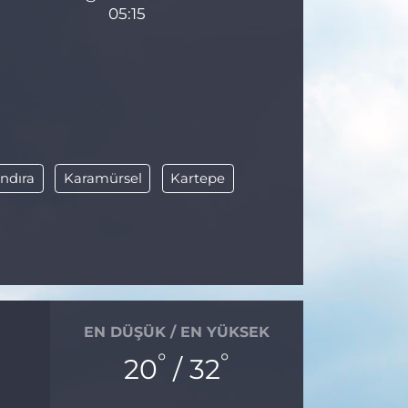
05:15
ndıra
Karamürsel
Kartepe
EN DÜŞÜK / EN YÜKSEK
°
°
20
/ 32