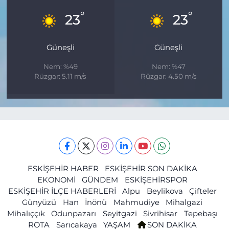
°
°
23
23
Güneşli
Güneşli
Nem: %49
Nem: %47
Rüzgar: 5.11 m/s
Rüzgar: 4.50 m/s
ESKİŞEHİR HABER
ESKİŞEHİR SON DAKİKA
EKONOMİ
GÜNDEM
ESKİŞEHİRSPOR
ESKİŞEHİR İLÇE HABERLERİ
Alpu
Beylikova
Çifteler
Günyüzü
Han
İnönü
Mahmudiye
Mihalgazi
Mihalıççık
Odunpazarı
Seyitgazi
Sivrihisar
Tepebaşı
ROTA
Sarıcakaya
YAŞAM
SON DAKİKA