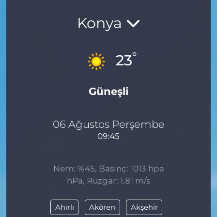
Konya
°
23
Güneşli
06 Ağustos Perşembe
09:45
Nem: %45, Basınç: 1013 hpa
hPa, Rüzgar: 1.81 m/s
Ahırlı
Akören
Akşehir