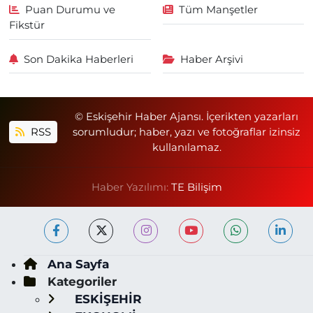
Puan Durumu ve
Tüm Manşetler
Fikstür
Son Dakika Haberleri
Haber Arşivi
© Eskişehir Haber Ajansı. İçerikten yazarları
RSS
sorumludur; haber, yazı ve fotoğraflar izinsiz
kullanılamaz.
Haber Yazılımı:
TE Bilişim
Ana Sayfa
Kategoriler
ESKİŞEHİR