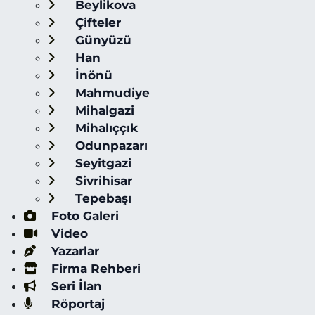
Beylikova
Çifteler
Günyüzü
Han
İnönü
Mahmudiye
Mihalgazi
Mihalıççık
Odunpazarı
Seyitgazi
Sivrihisar
Tepebaşı
Foto Galeri
Video
Yazarlar
Firma Rehberi
Seri İlan
Röportaj