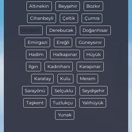
Altınekin
Beyşehir
Bozkır
Cihanbeyli
Çeltik
Çumra
Derbent
Derebucak
Doğanhisar
Emirgazi
Ereğli
Güneysınır
Hadim
Halkapınar
Hüyük
Ilgın
Kadınhanı
Karapınar
Karatay
Kulu
Meram
Sarayönü
Selçuklu
Seydişehir
Taşkent
Tuzlukçu
Yalıhüyük
Yunak