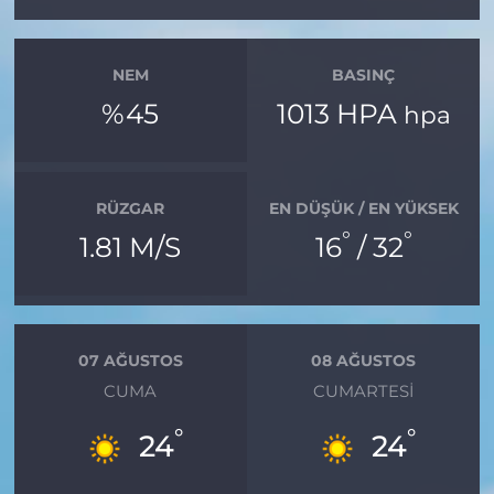
NEM
BASINÇ
%45
1013 HPA
hpa
RÜZGAR
EN DÜŞÜK / EN YÜKSEK
°
°
1.81 M/S
16
/ 32
07 AĞUSTOS
08 AĞUSTOS
CUMA
CUMARTESI
°
°
24
24