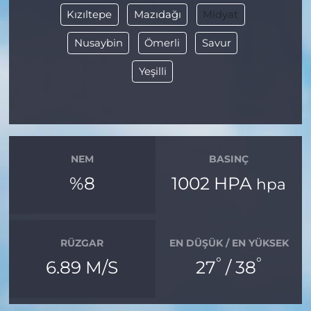
Kızıltepe
Mazıdağı
Midyat
Nusaybin
Ömerli
Savur
Yeşilli
NEM
BASINÇ
%8
1002 HPA
hpa
RÜZGAR
EN DÜŞÜK / EN YÜKSEK
°
°
6.89 M/S
27
/ 38