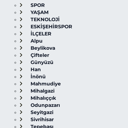
SPOR
YAŞAM
TEKNOLOJİ
ESKİŞEHİRSPOR
İLÇELER
Alpu
Beylikova
Çifteler
Günyüzü
Han
İnönü
Mahmudiye
Mihalgazi
Mihalıççık
Odunpazarı
Seyitgazi
Sivrihisar
Tepebaşı