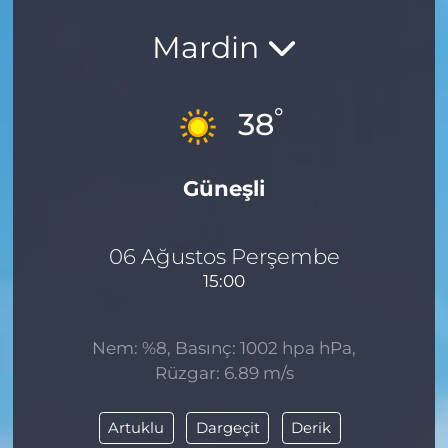
Mardin
°
38
Güneşli
06 Ağustos Perşembe
15:00
Nem: %8, Basınç: 1002 hpa hPa,
Rüzgar: 6.89 m/s
Artuklu
Dargeçit
Derik