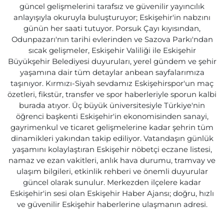
güncel gelişmelerini tarafsız ve güvenilir yayıncılık
anlayışıyla okuruyla buluşturuyor; Eskişehir'in nabzını
günün her saati tutuyor. Porsuk Çayı kıyısından,
Odunpazarı'nın tarihi evlerinden ve Sazova Parkı'ndan
sıcak gelişmeler, Eskişehir Valiliği ile Eskişehir
Büyükşehir Belediyesi duyuruları, yerel gündem ve şehir
yaşamına dair tüm detaylar anbean sayfalarımıza
taşınıyor. Kırmızı-Siyah sevdamız Eskişehirspor'un maç
özetleri, fikstür, transfer ve spor haberleriyle sporun kalbi
burada atıyor. Üç büyük üniversitesiyle Türkiye'nin
öğrenci başkenti Eskişehir'in ekonomisinden sanayi,
gayrimenkul ve ticaret gelişmelerine kadar şehrin tüm
dinamikleri yakından takip ediliyor. Vatandaşın günlük
yaşamını kolaylaştıran Eskişehir nöbetçi eczane listesi,
namaz ve ezan vakitleri, anlık hava durumu, tramvay ve
ulaşım bilgileri, etkinlik rehberi ve önemli duyurular
güncel olarak sunulur. Merkezden ilçelere kadar
Eskişehir'in sesi olan Eskişehir Haber Ajansı; doğru, hızlı
ve güvenilir Eskişehir haberlerine ulaşmanın adresi.