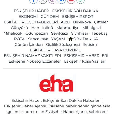
ESKİŞEHİR HABER
ESKİŞEHİR SON DAKİKA
EKONOMİ
GÜNDEM
ESKİŞEHİRSPOR
ESKİŞEHİR İLÇE HABERLERİ
Alpu
Beylikova
Çifteler
Günyüzü
Han
İnönü
Mahmudiye
Mihalgazi
Mihalıççık
Odunpazarı
Seyitgazi
Sivrihisar
Tepebaşı
ROTA
Sarıcakaya
YAŞAM
SON DAKİKA
Günün İçinden
Gizlilik Sözleşmesi
İletişim
ESKİŞEHİR HAVA DURUMU
ESKİŞEHİR NAMAZ VAKİTLERİ
ESKİŞEHİR HABERLERİ
Eskişehir Nöbetçi Eczaneler
Eskişehir Köşe Yazıları
Eskişehir Haber: Eskişehir Son Dakika Haberleri |
Eskişehir Haber Ajansı: Eskişehir haber denildiğinde akla
gelen ilk adres olan Eskişehir Haber Ajansı, şehrin en