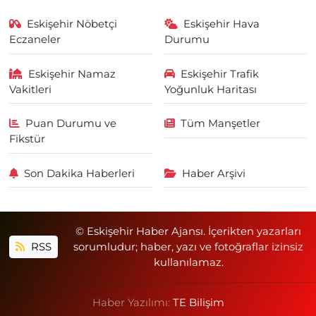
Eskişehir Nöbetçi
Eskişehir Hava
Eczaneler
Durumu
Eskişehir Namaz
Eskişehir Trafik
Vakitleri
Yoğunluk Haritası
Puan Durumu ve
Tüm Manşetler
Fikstür
Son Dakika Haberleri
Haber Arşivi
© Eskişehir Haber Ajansı. İçerikten yazarları
RSS
sorumludur; haber, yazı ve fotoğraflar izinsiz
kullanılamaz.
Haber Yazılımı:
TE Bilişim