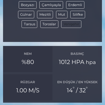
Bozyazı
Çamlıyayla
Erdemli
Gülnar
Mezitli
Mut
Silifke
Tarsus
Toroslar
Yenişehir
NEM
BASINÇ
%80
1012 HPA
hpa
RÜZGAR
EN DÜŞÜK / EN YÜKSEK
°
°
1.00 M/S
14
/ 32