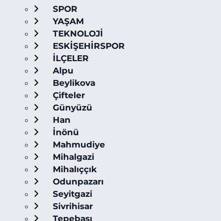
SPOR
YAŞAM
TEKNOLOJİ
ESKİŞEHİRSPOR
İLÇELER
Alpu
Beylikova
Çifteler
Günyüzü
Han
İnönü
Mahmudiye
Mihalgazi
Mihalıççık
Odunpazarı
Seyitgazi
Sivrihisar
Tepebaşı