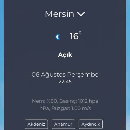
Mersin
°
16
Açık
06 Ağustos Perşembe
22:45
Nem: %80, Basınç: 1012 hpa
hPa, Rüzgar: 1.00 m/s
Akdeniz
Anamur
Aydıncık