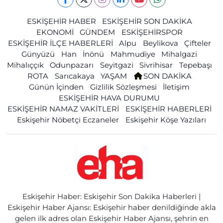
ESKİŞEHİR HABER
ESKİŞEHİR SON DAKİKA
EKONOMİ
GÜNDEM
ESKİŞEHİRSPOR
ESKİŞEHİR İLÇE HABERLERİ
Alpu
Beylikova
Çifteler
Günyüzü
Han
İnönü
Mahmudiye
Mihalgazi
Mihalıççık
Odunpazarı
Seyitgazi
Sivrihisar
Tepebaşı
ROTA
Sarıcakaya
YAŞAM
SON DAKİKA
Günün İçinden
Gizlilik Sözleşmesi
İletişim
ESKİŞEHİR HAVA DURUMU
ESKİŞEHİR NAMAZ VAKİTLERİ
ESKİŞEHİR HABERLERİ
Eskişehir Nöbetçi Eczaneler
Eskişehir Köşe Yazıları
Eskişehir Haber: Eskişehir Son Dakika Haberleri |
Eskişehir Haber Ajansı: Eskişehir haber denildiğinde akla
gelen ilk adres olan Eskişehir Haber Ajansı, şehrin en