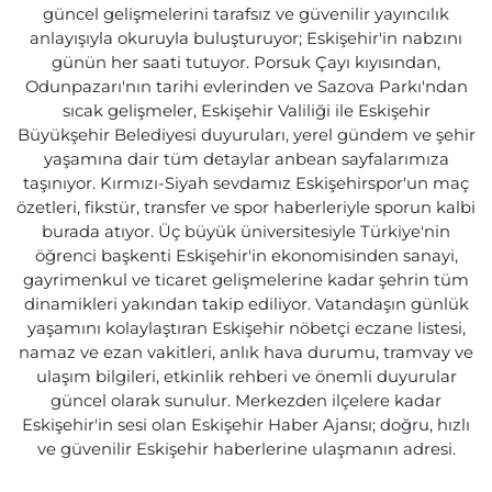
güncel gelişmelerini tarafsız ve güvenilir yayıncılık
anlayışıyla okuruyla buluşturuyor; Eskişehir'in nabzını
günün her saati tutuyor. Porsuk Çayı kıyısından,
Odunpazarı'nın tarihi evlerinden ve Sazova Parkı'ndan
sıcak gelişmeler, Eskişehir Valiliği ile Eskişehir
Büyükşehir Belediyesi duyuruları, yerel gündem ve şehir
yaşamına dair tüm detaylar anbean sayfalarımıza
taşınıyor. Kırmızı-Siyah sevdamız Eskişehirspor'un maç
özetleri, fikstür, transfer ve spor haberleriyle sporun kalbi
burada atıyor. Üç büyük üniversitesiyle Türkiye'nin
öğrenci başkenti Eskişehir'in ekonomisinden sanayi,
gayrimenkul ve ticaret gelişmelerine kadar şehrin tüm
dinamikleri yakından takip ediliyor. Vatandaşın günlük
yaşamını kolaylaştıran Eskişehir nöbetçi eczane listesi,
namaz ve ezan vakitleri, anlık hava durumu, tramvay ve
ulaşım bilgileri, etkinlik rehberi ve önemli duyurular
güncel olarak sunulur. Merkezden ilçelere kadar
Eskişehir'in sesi olan Eskişehir Haber Ajansı; doğru, hızlı
ve güvenilir Eskişehir haberlerine ulaşmanın adresi.