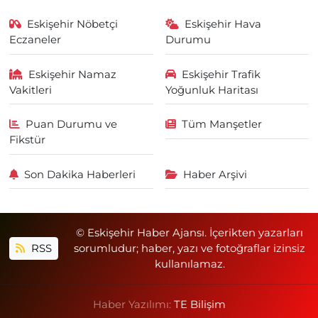
Eskişehir Nöbetçi
Eskişehir Hava
Eczaneler
Durumu
Eskişehir Namaz
Eskişehir Trafik
Vakitleri
Yoğunluk Haritası
Puan Durumu ve
Tüm Manşetler
Fikstür
Son Dakika Haberleri
Haber Arşivi
© Eskişehir Haber Ajansı. İçerikten yazarları
RSS
sorumludur; haber, yazı ve fotoğraflar izinsiz
kullanılamaz.
Haber Yazılımı:
TE Bilişim