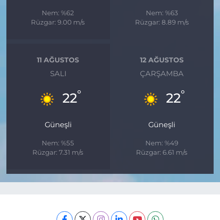
Nem: %62
Nem: %63
Rüzgar: 9.00 m/s
Rüzgar: 8.89 m/s
11 AĞUSTOS
12 AĞUSTOS
SALI
ÇARŞAMBA
°
°
22
22
Güneşli
Güneşli
Nem: %55
Nem: %49
Rüzgar: 7.31 m/s
Rüzgar: 6.61 m/s