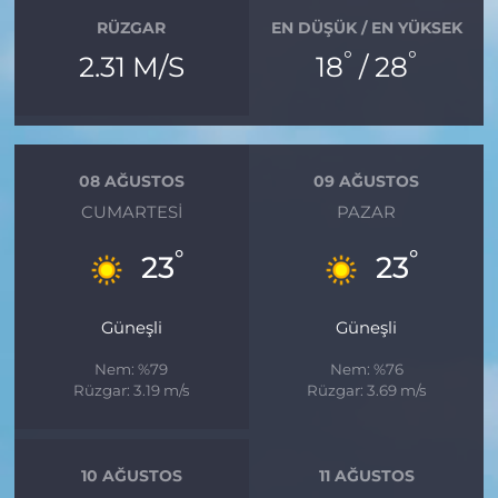
RÜZGAR
EN DÜŞÜK / EN YÜKSEK
°
°
2.31 M/S
18
/ 28
08 AĞUSTOS
09 AĞUSTOS
CUMARTESI
PAZAR
°
°
23
23
Güneşli
Güneşli
Nem: %79
Nem: %76
Rüzgar: 3.19 m/s
Rüzgar: 3.69 m/s
10 AĞUSTOS
11 AĞUSTOS