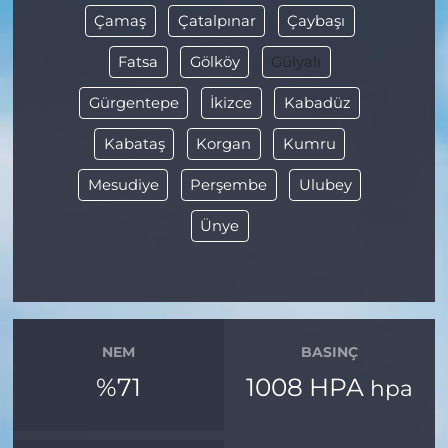
Çamaş
Çatalpınar
Çaybaşı
Fatsa
Gölköy
Gülyalı
Gürgentepe
İkizce
Kabadüz
Kabataş
Korgan
Kumru
Mesudiye
Perşembe
Ulubey
Ünye
NEM
BASINÇ
%71
1008 HPA
hpa