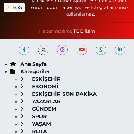
© Eskişehir Haber Ajansı. İçerikten yazarları
RSS
sorumludur; haber, yazı ve fotoğraflar izinsiz
kullanılamaz.
Haber Yazılımı:
TE Bilişim
Ana Sayfa
Kategoriler
ESKİŞEHİR
EKONOMİ
ESKİŞEHİR SON DAKİKA
YAZARLAR
GÜNDEM
SPOR
YAŞAM
ROTA