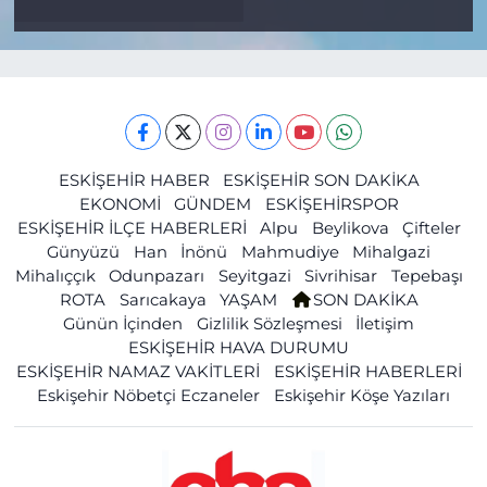
ESKİŞEHİR HABER
ESKİŞEHİR SON DAKİKA
EKONOMİ
GÜNDEM
ESKİŞEHİRSPOR
ESKİŞEHİR İLÇE HABERLERİ
Alpu
Beylikova
Çifteler
Günyüzü
Han
İnönü
Mahmudiye
Mihalgazi
Mihalıççık
Odunpazarı
Seyitgazi
Sivrihisar
Tepebaşı
ROTA
Sarıcakaya
YAŞAM
SON DAKİKA
Günün İçinden
Gizlilik Sözleşmesi
İletişim
ESKİŞEHİR HAVA DURUMU
ESKİŞEHİR NAMAZ VAKİTLERİ
ESKİŞEHİR HABERLERİ
Eskişehir Nöbetçi Eczaneler
Eskişehir Köşe Yazıları