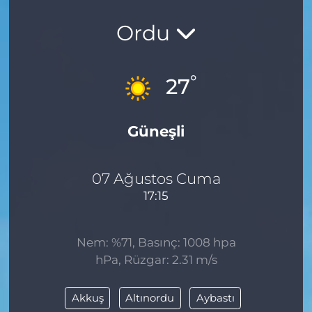
Ordu
°
27
Güneşli
07 Ağustos Cuma
17:15
Nem: %71, Basınç: 1008 hpa
hPa, Rüzgar: 2.31 m/s
Akkuş
Altınordu
Aybastı