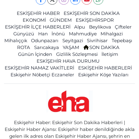
ESKİŞEHİR HABER
ESKİŞEHİR SON DAKİKA
EKONOMİ
GÜNDEM
ESKİŞEHİRSPOR
ESKİŞEHİR İLÇE HABERLERİ
Alpu
Beylikova
Çifteler
Günyüzü
Han
İnönü
Mahmudiye
Mihalgazi
Mihalıççık
Odunpazarı
Seyitgazi
Sivrihisar
Tepebaşı
ROTA
Sarıcakaya
YAŞAM
SON DAKİKA
Günün İçinden
Gizlilik Sözleşmesi
İletişim
ESKİŞEHİR HAVA DURUMU
ESKİŞEHİR NAMAZ VAKİTLERİ
ESKİŞEHİR HABERLERİ
Eskişehir Nöbetçi Eczaneler
Eskişehir Köşe Yazıları
Eskişehir Haber: Eskişehir Son Dakika Haberleri |
Eskişehir Haber Ajansı: Eskişehir haber denildiğinde akla
gelen ilk adres olan Eskişehir Haber Ajansı, şehrin en