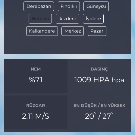
Derepazarı
Fındıklı
Güneysu
Hemşin
İkizdere
İyidere
Kalkandere
Merkez
Pazar
NEM
BASINÇ
%71
1009 HPA
hpa
RÜZGAR
EN DÜŞÜK / EN YÜKSEK
°
°
2.11 M/S
20
/ 27