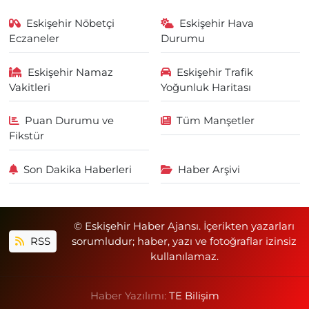
Eskişehir Nöbetçi
Eskişehir Hava
Eczaneler
Durumu
Eskişehir Namaz
Eskişehir Trafik
Vakitleri
Yoğunluk Haritası
Puan Durumu ve
Tüm Manşetler
Fikstür
Son Dakika Haberleri
Haber Arşivi
© Eskişehir Haber Ajansı. İçerikten yazarları
RSS
sorumludur; haber, yazı ve fotoğraflar izinsiz
kullanılamaz.
Haber Yazılımı:
TE Bilişim