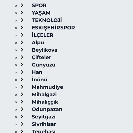
SPOR
YAŞAM
TEKNOLOJİ
ESKİŞEHİRSPOR
İLÇELER
Alpu
Beylikova
Çifteler
Günyüzü
Han
İnönü
Mahmudiye
Mihalgazi
Mihalıççık
Odunpazarı
Seyitgazi
Sivrihisar
Tepebaşı