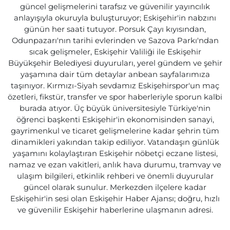
güncel gelişmelerini tarafsız ve güvenilir yayıncılık
anlayışıyla okuruyla buluşturuyor; Eskişehir'in nabzını
günün her saati tutuyor. Porsuk Çayı kıyısından,
Odunpazarı'nın tarihi evlerinden ve Sazova Parkı'ndan
sıcak gelişmeler, Eskişehir Valiliği ile Eskişehir
Büyükşehir Belediyesi duyuruları, yerel gündem ve şehir
yaşamına dair tüm detaylar anbean sayfalarımıza
taşınıyor. Kırmızı-Siyah sevdamız Eskişehirspor'un maç
özetleri, fikstür, transfer ve spor haberleriyle sporun kalbi
burada atıyor. Üç büyük üniversitesiyle Türkiye'nin
öğrenci başkenti Eskişehir'in ekonomisinden sanayi,
gayrimenkul ve ticaret gelişmelerine kadar şehrin tüm
dinamikleri yakından takip ediliyor. Vatandaşın günlük
yaşamını kolaylaştıran Eskişehir nöbetçi eczane listesi,
namaz ve ezan vakitleri, anlık hava durumu, tramvay ve
ulaşım bilgileri, etkinlik rehberi ve önemli duyurular
güncel olarak sunulur. Merkezden ilçelere kadar
Eskişehir'in sesi olan Eskişehir Haber Ajansı; doğru, hızlı
ve güvenilir Eskişehir haberlerine ulaşmanın adresi.