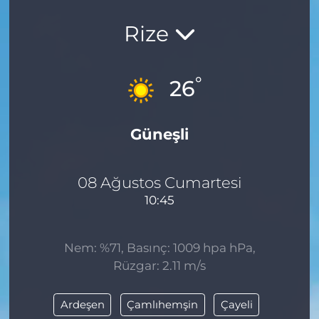
Rize
°
26
Güneşli
08 Ağustos Cumartesi
10:45
Nem: %71, Basınç: 1009 hpa hPa,
Rüzgar: 2.11 m/s
Ardeşen
Çamlıhemşin
Çayeli