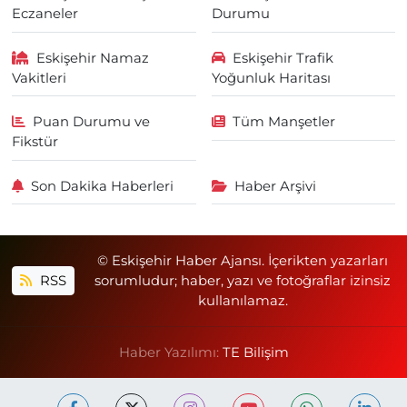
Eczaneler
Durumu
Eskişehir Namaz
Eskişehir Trafik
Vakitleri
Yoğunluk Haritası
Puan Durumu ve
Tüm Manşetler
Fikstür
Son Dakika Haberleri
Haber Arşivi
© Eskişehir Haber Ajansı. İçerikten yazarları
RSS
sorumludur; haber, yazı ve fotoğraflar izinsiz
kullanılamaz.
Haber Yazılımı:
TE Bilişim