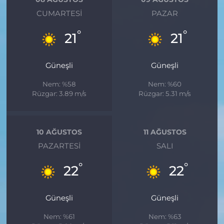
CUMARTESI
PAZAR
°
°
21
21
Güneşli
Güneşli
Nem: %58
Nem: %60
Rüzgar: 3.89 m/s
Rüzgar: 5.31 m/s
10 AĞUSTOS
11 AĞUSTOS
PAZARTESI
SALI
°
°
22
22
Güneşli
Güneşli
Nem: %61
Nem: %63