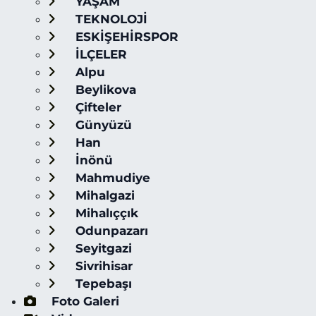
YAŞAM
TEKNOLOJİ
ESKİŞEHİRSPOR
İLÇELER
Alpu
Beylikova
Çifteler
Günyüzü
Han
İnönü
Mahmudiye
Mihalgazi
Mihalıççık
Odunpazarı
Seyitgazi
Sivrihisar
Tepebaşı
Foto Galeri