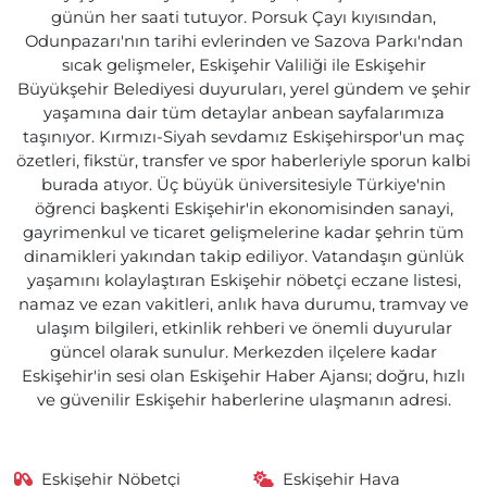
günün her saati tutuyor. Porsuk Çayı kıyısından,
Odunpazarı'nın tarihi evlerinden ve Sazova Parkı'ndan
sıcak gelişmeler, Eskişehir Valiliği ile Eskişehir
Büyükşehir Belediyesi duyuruları, yerel gündem ve şehir
yaşamına dair tüm detaylar anbean sayfalarımıza
taşınıyor. Kırmızı-Siyah sevdamız Eskişehirspor'un maç
özetleri, fikstür, transfer ve spor haberleriyle sporun kalbi
burada atıyor. Üç büyük üniversitesiyle Türkiye'nin
öğrenci başkenti Eskişehir'in ekonomisinden sanayi,
gayrimenkul ve ticaret gelişmelerine kadar şehrin tüm
dinamikleri yakından takip ediliyor. Vatandaşın günlük
yaşamını kolaylaştıran Eskişehir nöbetçi eczane listesi,
namaz ve ezan vakitleri, anlık hava durumu, tramvay ve
ulaşım bilgileri, etkinlik rehberi ve önemli duyurular
güncel olarak sunulur. Merkezden ilçelere kadar
Eskişehir'in sesi olan Eskişehir Haber Ajansı; doğru, hızlı
ve güvenilir Eskişehir haberlerine ulaşmanın adresi.
Eskişehir Nöbetçi
Eskişehir Hava