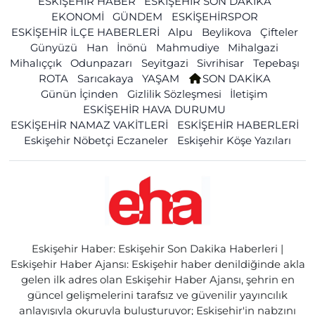
ESKİŞEHİR HABER
ESKİŞEHİR SON DAKİKA
EKONOMİ
GÜNDEM
ESKİŞEHİRSPOR
ESKİŞEHİR İLÇE HABERLERİ
Alpu
Beylikova
Çifteler
Günyüzü
Han
İnönü
Mahmudiye
Mihalgazi
Mihalıççık
Odunpazarı
Seyitgazi
Sivrihisar
Tepebaşı
ROTA
Sarıcakaya
YAŞAM
SON DAKİKA
Günün İçinden
Gizlilik Sözleşmesi
İletişim
ESKİŞEHİR HAVA DURUMU
ESKİŞEHİR NAMAZ VAKİTLERİ
ESKİŞEHİR HABERLERİ
Eskişehir Nöbetçi Eczaneler
Eskişehir Köşe Yazıları
Eskişehir Haber: Eskişehir Son Dakika Haberleri |
Eskişehir Haber Ajansı: Eskişehir haber denildiğinde akla
gelen ilk adres olan Eskişehir Haber Ajansı, şehrin en
güncel gelişmelerini tarafsız ve güvenilir yayıncılık
anlayışıyla okuruyla buluşturuyor; Eskişehir'in nabzını