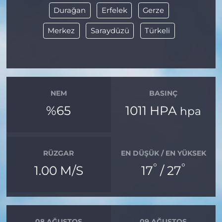
Durağan
Erfelek
Gerze
Merkez
Saraydüzü
Türkeli
NEM
BASINÇ
%65
1011 HPA
hpa
RÜZGAR
EN DÜŞÜK / EN YÜKSEK
°
°
1.00 M/S
17
/ 27
08 AĞUSTOS
09 AĞUSTOS