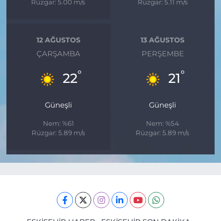
Rüzgar: 5.00 m/s
Rüzgar: 5.11 m/s
12 AĞUSTOS
13 AĞUSTOS
ÇARŞAMBA
PERŞEMBE
°
°
22
21
Güneşli
Güneşli
Nem: %61
Nem: %54
Rüzgar: 5.89 m/s
Rüzgar: 5.89 m/s