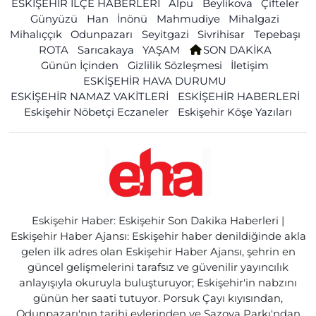
ESKİŞEHİR İLÇE HABERLERİ
Alpu
Beylikova
Çifteler
Günyüzü
Han
İnönü
Mahmudiye
Mihalgazi
Mihalıççık
Odunpazarı
Seyitgazi
Sivrihisar
Tepebaşı
ROTA
Sarıcakaya
YAŞAM
SON DAKİKA
Günün İçinden
Gizlilik Sözleşmesi
İletişim
ESKİŞEHİR HAVA DURUMU
ESKİŞEHİR NAMAZ VAKİTLERİ
ESKİŞEHİR HABERLERİ
Eskişehir Nöbetçi Eczaneler
Eskişehir Köşe Yazıları
Eskişehir Haber: Eskişehir Son Dakika Haberleri |
Eskişehir Haber Ajansı: Eskişehir haber denildiğinde akla
gelen ilk adres olan Eskişehir Haber Ajansı, şehrin en
güncel gelişmelerini tarafsız ve güvenilir yayıncılık
anlayışıyla okuruyla buluşturuyor; Eskişehir'in nabzını
günün her saati tutuyor. Porsuk Çayı kıyısından,
Odunpazarı'nın tarihi evlerinden ve Sazova Parkı'ndan