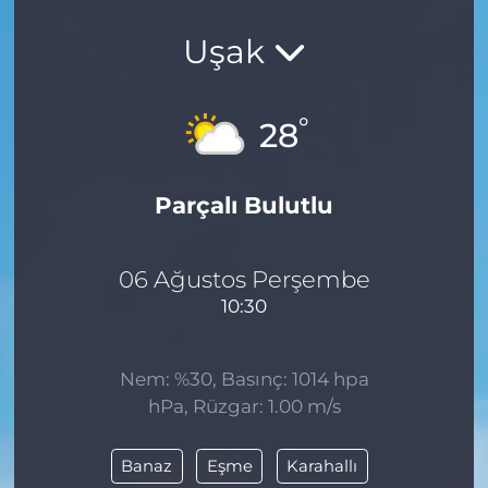
Uşak
°
28
Parçalı Bulutlu
06 Ağustos Perşembe
10:30
Nem: %30, Basınç: 1014 hpa
hPa, Rüzgar: 1.00 m/s
Banaz
Eşme
Karahallı