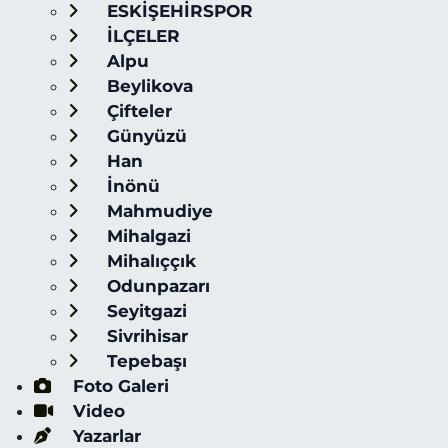
ESKİŞEHİRSPOR
İLÇELER
Alpu
Beylikova
Çifteler
Günyüzü
Han
İnönü
Mahmudiye
Mihalgazi
Mihalıççık
Odunpazarı
Seyitgazi
Sivrihisar
Tepebaşı
Foto Galeri
Video
Yazarlar