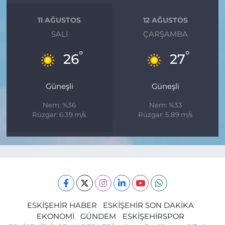
11 AĞUSTOS
12 AĞUSTOS
SALI
ÇARŞAMBA
°
°
26
27
Güneşli
Güneşli
Nem: %36
Nem: %33
Rüzgar: 6.39 m/s
Rüzgar: 5.89 m/s
ESKİŞEHİR HABER
ESKİŞEHİR SON DAKİKA
EKONOMİ
GÜNDEM
ESKİŞEHİRSPOR