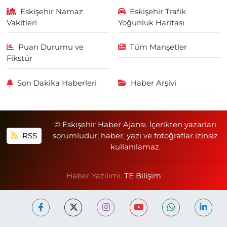
Eskişehir Namaz
Eskişehir Trafik
Vakitleri
Yoğunluk Haritası
Puan Durumu ve
Tüm Manşetler
Fikstür
Son Dakika Haberleri
Haber Arşivi
© Eskişehir Haber Ajansı. İçerikten yazarları
RSS
sorumludur; haber, yazı ve fotoğraflar izinsiz
kullanılamaz.
Haber Yazılımı:
TE Bilişim