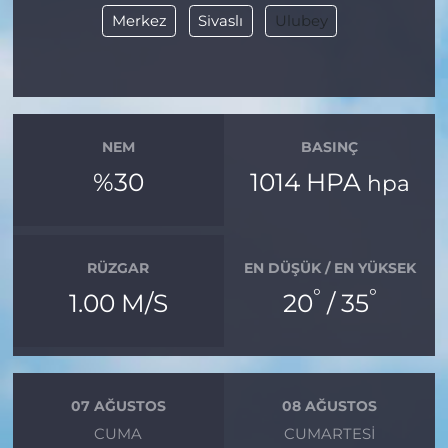
Merkez
Sivaslı
Ulubey
NEM
BASINÇ
%30
1014 HPA
hpa
RÜZGAR
EN DÜŞÜK / EN YÜKSEK
°
°
1.00 M/S
20
/ 35
07 AĞUSTOS
08 AĞUSTOS
CUMA
CUMARTESI