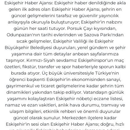
Eskişehir Haber Ajansı: Eskişehir haber denildiğinde akla
gelen ilk adres olan Eskişehir Haber Ajansı, şehrin en
güncel gelişmelerini tarafsız ve güvenilir yayıncılık
anlayışıyla okuruyla buluşturuyor; Eskişehir'in nabzını
günün her saati tutuyor. Porsuk Çayı kıyısından,
Odunpazarı'nın tarihi evlerinden ve Sazova Parkı'ndan
sıcak gelişmeler, Eskişehir Valiliği ile Eskişehir
Büyükşehir Belediyesi duyuruları, yerel gündem ve şehir
yaşamına dair tüm detaylar anbean sayfalarımıza
taşınıyor. Kırmızı-Siyah sevdamız Eskişehirspor'un maç
özetleri, fikstür, transfer ve spor haberleriyle sporun kalbi
burada atıyor. Üç büyük üniversitesiyle Türkiye'nin
öğrenci başkenti Eskişehir'in ekonomisinden sanayi,
gayrimenkul ve ticaret gelişmelerine kadar şehrin tüm
dinamikleri yakından takip ediliyor. Vatandaşın günlük
yaşamını kolaylaştıran Eskişehir nöbetçi eczane listesi,
namaz ve ezan vakitleri, anlık hava durumu, tramvay ve
ulaşım bilgileri, etkinlik rehberi ve önemli duyurular
güncel olarak sunulur. Merkezden ilçelere kadar
Eskişehir'in sesi olan Eskişehir Haber Ajansı; doğru, hızlı