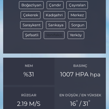
Boğazlıyan
Çandır
Çayıralan
Çekerek
Kadışehri
Merkez
Saraykent
Sarıkaya
Sorgun
Şefaatli
Yenifakılı
Yerköy
NEM
BASINÇ
%31
1007 HPA
hpa
RÜZGAR
EN DÜŞÜK / EN YÜKSEK
°
°
2.19 M/S
16
/ 31