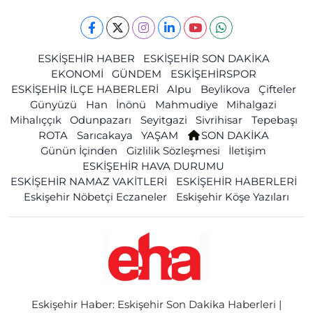
ESKİŞEHİR HABER
ESKİŞEHİR SON DAKİKA
EKONOMİ
GÜNDEM
ESKİŞEHİRSPOR
ESKİŞEHİR İLÇE HABERLERİ
Alpu
Beylikova
Çifteler
Günyüzü
Han
İnönü
Mahmudiye
Mihalgazi
Mihalıççık
Odunpazarı
Seyitgazi
Sivrihisar
Tepebaşı
ROTA
Sarıcakaya
YAŞAM
SON DAKİKA
Günün İçinden
Gizlilik Sözleşmesi
İletişim
ESKİŞEHİR HAVA DURUMU
ESKİŞEHİR NAMAZ VAKİTLERİ
ESKİŞEHİR HABERLERİ
Eskişehir Nöbetçi Eczaneler
Eskişehir Köşe Yazıları
Eskişehir Haber: Eskişehir Son Dakika Haberleri |