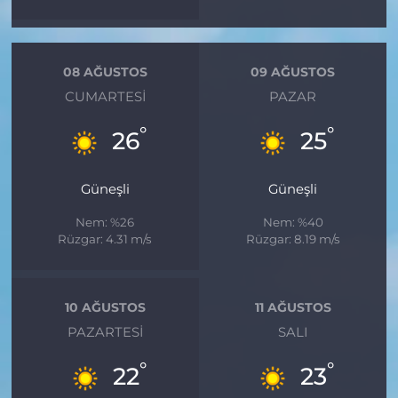
08 AĞUSTOS
09 AĞUSTOS
CUMARTESI
PAZAR
°
°
26
25
Güneşli
Güneşli
Nem: %26
Nem: %40
Rüzgar: 4.31 m/s
Rüzgar: 8.19 m/s
10 AĞUSTOS
11 AĞUSTOS
PAZARTESI
SALI
°
°
22
23