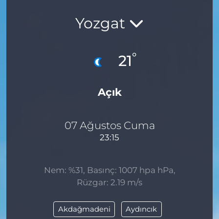
Yozgat
°
21
Açık
07 Ağustos Cuma
23:15
Nem: %31, Basınç: 1007 hpa hPa,
Rüzgar: 2.19 m/s
Akdağmadeni
Aydıncık