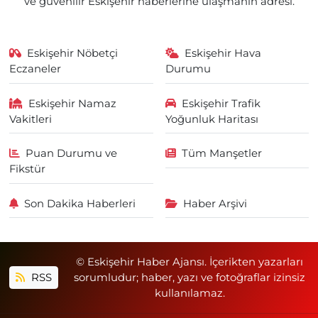
ve güvenilir Eskişehir haberlerine ulaşmanın adresi.
Eskişehir Nöbetçi
Eskişehir Hava
Eczaneler
Durumu
Eskişehir Namaz
Eskişehir Trafik
Vakitleri
Yoğunluk Haritası
Puan Durumu ve
Tüm Manşetler
Fikstür
Son Dakika Haberleri
Haber Arşivi
© Eskişehir Haber Ajansı. İçerikten yazarları
RSS
sorumludur; haber, yazı ve fotoğraflar izinsiz
kullanılamaz.