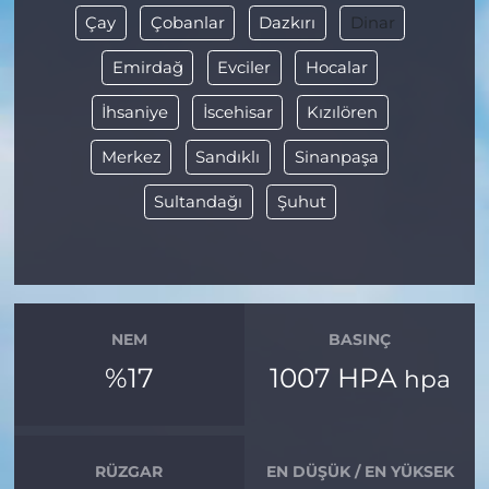
Çay
Çobanlar
Dazkırı
Dinar
Emirdağ
Evciler
Hocalar
İhsaniye
İscehisar
Kızılören
Merkez
Sandıklı
Sinanpaşa
Sultandağı
Şuhut
NEM
BASINÇ
%17
1007 HPA
hpa
RÜZGAR
EN DÜŞÜK / EN YÜKSEK