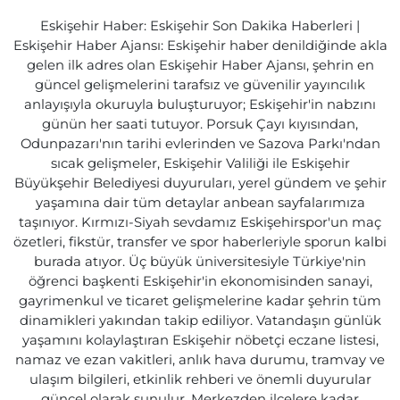
Eskişehir Haber: Eskişehir Son Dakika Haberleri |
Eskişehir Haber Ajansı: Eskişehir haber denildiğinde akla
gelen ilk adres olan Eskişehir Haber Ajansı, şehrin en
güncel gelişmelerini tarafsız ve güvenilir yayıncılık
anlayışıyla okuruyla buluşturuyor; Eskişehir'in nabzını
günün her saati tutuyor. Porsuk Çayı kıyısından,
Odunpazarı'nın tarihi evlerinden ve Sazova Parkı'ndan
sıcak gelişmeler, Eskişehir Valiliği ile Eskişehir
Büyükşehir Belediyesi duyuruları, yerel gündem ve şehir
yaşamına dair tüm detaylar anbean sayfalarımıza
taşınıyor. Kırmızı-Siyah sevdamız Eskişehirspor'un maç
özetleri, fikstür, transfer ve spor haberleriyle sporun kalbi
burada atıyor. Üç büyük üniversitesiyle Türkiye'nin
öğrenci başkenti Eskişehir'in ekonomisinden sanayi,
gayrimenkul ve ticaret gelişmelerine kadar şehrin tüm
dinamikleri yakından takip ediliyor. Vatandaşın günlük
yaşamını kolaylaştıran Eskişehir nöbetçi eczane listesi,
namaz ve ezan vakitleri, anlık hava durumu, tramvay ve
ulaşım bilgileri, etkinlik rehberi ve önemli duyurular
güncel olarak sunulur. Merkezden ilçelere kadar