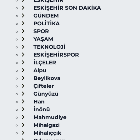
ESKİŞEHİR
ESKİŞEHİR SON DAKİKA
GÜNDEM
POLİTİKA
SPOR
YAŞAM
TEKNOLOJİ
ESKİŞEHİRSPOR
İLÇELER
Alpu
Beylikova
Çifteler
Günyüzü
Han
İnönü
Mahmudiye
Mihalgazi
Mihalıççık