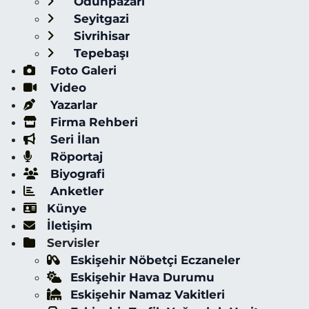
Odunpazarı
Seyitgazi
Sivrihisar
Tepebaşı
Foto Galeri
Video
Yazarlar
Firma Rehberi
Seri İlan
Röportaj
Biyografi
Anketler
Künye
İletişim
Servisler
Eskişehir Nöbetçi Eczaneler
Eskişehir Hava Durumu
Eskişehir Namaz Vakitleri