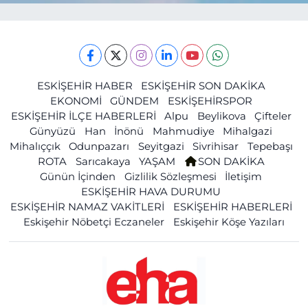
ESKİŞEHİR HABER
ESKİŞEHİR SON DAKİKA
EKONOMİ
GÜNDEM
ESKİŞEHİRSPOR
ESKİŞEHİR İLÇE HABERLERİ
Alpu
Beylikova
Çifteler
Günyüzü
Han
İnönü
Mahmudiye
Mihalgazi
Mihalıççık
Odunpazarı
Seyitgazi
Sivrihisar
Tepebaşı
ROTA
Sarıcakaya
YAŞAM
SON DAKİKA
Günün İçinden
Gizlilik Sözleşmesi
İletişim
ESKİŞEHİR HAVA DURUMU
ESKİŞEHİR NAMAZ VAKİTLERİ
ESKİŞEHİR HABERLERİ
Eskişehir Nöbetçi Eczaneler
Eskişehir Köşe Yazıları