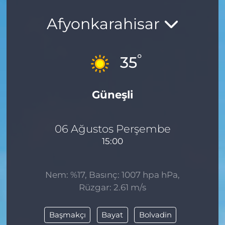
Afyonkarahisar
°
35
Güneşli
06 Ağustos Perşembe
15:00
Nem: %17, Basınç: 1007 hpa hPa,
Rüzgar: 2.61 m/s
Başmakçı
Bayat
Bolvadin