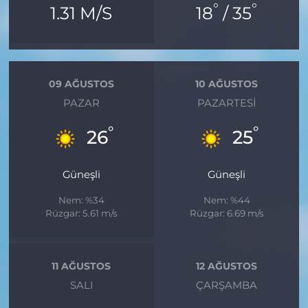
°
°
1.31 M/S
18
/ 35
09 AĞUSTOS
10 AĞUSTOS
PAZAR
PAZARTESI
°
°
26
25
Güneşli
Güneşli
Nem: %34
Nem: %44
Rüzgar: 5.61 m/s
Rüzgar: 6.69 m/s
11 AĞUSTOS
12 AĞUSTOS
SALI
ÇARŞAMBA