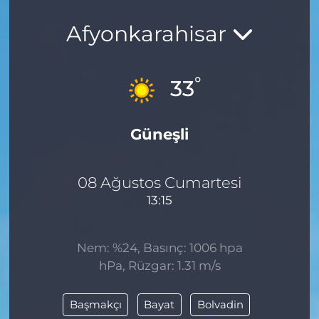
Afyonkarahisar
°
33
Güneşli
08 Ağustos Cumartesi
13:15
Nem: %24, Basınç: 1006 hpa
hPa, Rüzgar: 1.31 m/s
Başmakçı
Bayat
Bolvadin