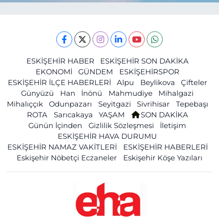
ESKİŞEHİR HABER
ESKİŞEHİR SON DAKİKA
EKONOMİ
GÜNDEM
ESKİŞEHİRSPOR
ESKİŞEHİR İLÇE HABERLERİ
Alpu
Beylikova
Çifteler
Günyüzü
Han
İnönü
Mahmudiye
Mihalgazi
Mihalıççık
Odunpazarı
Seyitgazi
Sivrihisar
Tepebaşı
ROTA
Sarıcakaya
YAŞAM
SON DAKİKA
Günün İçinden
Gizlilik Sözleşmesi
İletişim
ESKİŞEHİR HAVA DURUMU
ESKİŞEHİR NAMAZ VAKİTLERİ
ESKİŞEHİR HABERLERİ
Eskişehir Nöbetçi Eczaneler
Eskişehir Köşe Yazıları