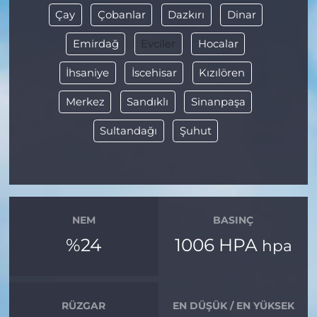
Çay
Çobanlar
Dazkırı
Dinar
Emirdağ
Evciler
Hocalar
İhsaniye
İscehisar
Kızılören
Merkez
Sandıklı
Sinanpaşa
Sultandağı
Şuhut
NEM
BASINÇ
%24
1006 HPA
hpa
RÜZGAR
EN DÜŞÜK / EN YÜKSEK