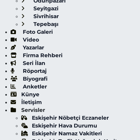
Odunpazarı
Seyitgazi
Sivrihisar
Tepebaşı
Foto Galeri
Video
Yazarlar
Firma Rehberi
Seri İlan
Röportaj
Biyografi
Anketler
Künye
İletişim
Servisler
Eskişehir Nöbetçi Eczaneler
Eskişehir Hava Durumu
Eskişehir Namaz Vakitleri