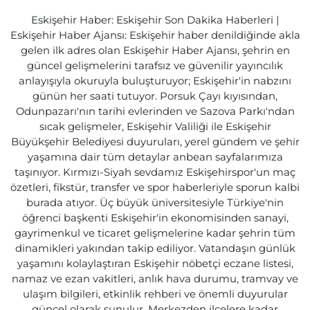
Eskişehir Haber: Eskişehir Son Dakika Haberleri |
Eskişehir Haber Ajansı: Eskişehir haber denildiğinde akla
gelen ilk adres olan Eskişehir Haber Ajansı, şehrin en
güncel gelişmelerini tarafsız ve güvenilir yayıncılık
anlayışıyla okuruyla buluşturuyor; Eskişehir'in nabzını
günün her saati tutuyor. Porsuk Çayı kıyısından,
Odunpazarı'nın tarihi evlerinden ve Sazova Parkı'ndan
sıcak gelişmeler, Eskişehir Valiliği ile Eskişehir
Büyükşehir Belediyesi duyuruları, yerel gündem ve şehir
yaşamına dair tüm detaylar anbean sayfalarımıza
taşınıyor. Kırmızı-Siyah sevdamız Eskişehirspor'un maç
özetleri, fikstür, transfer ve spor haberleriyle sporun kalbi
burada atıyor. Üç büyük üniversitesiyle Türkiye'nin
öğrenci başkenti Eskişehir'in ekonomisinden sanayi,
gayrimenkul ve ticaret gelişmelerine kadar şehrin tüm
dinamikleri yakından takip ediliyor. Vatandaşın günlük
yaşamını kolaylaştıran Eskişehir nöbetçi eczane listesi,
namaz ve ezan vakitleri, anlık hava durumu, tramvay ve
ulaşım bilgileri, etkinlik rehberi ve önemli duyurular
güncel olarak sunulur. Merkezden ilçelere kadar