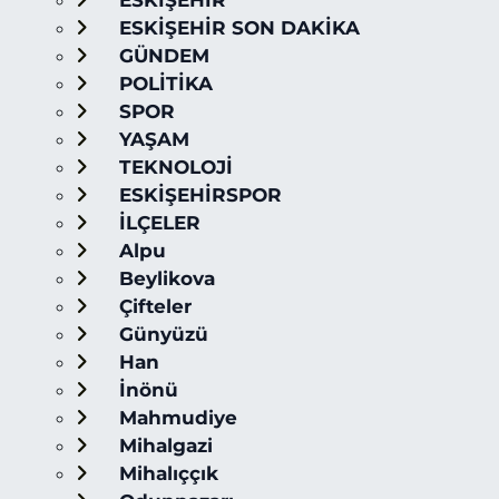
ESKİŞEHİR
ESKİŞEHİR SON DAKİKA
GÜNDEM
POLİTİKA
SPOR
YAŞAM
TEKNOLOJİ
ESKİŞEHİRSPOR
İLÇELER
Alpu
Beylikova
Çifteler
Günyüzü
Han
İnönü
Mahmudiye
Mihalgazi
Mihalıççık