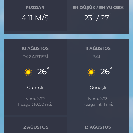
RÜZGAR
EN DÜŞÜK / EN YÜKSEK
°
°
4.11 M/S
23
/ 27
10 AĞUSTOS
11 AĞUSTOS
PAZARTESI
SALI
°
°
26
26
Güneşli
Güneşli
Nem: %72
Nem: %73
Rüzgar: 10.00 m/s
Rüzgar: 8.11 m/s
12 AĞUSTOS
13 AĞUSTOS