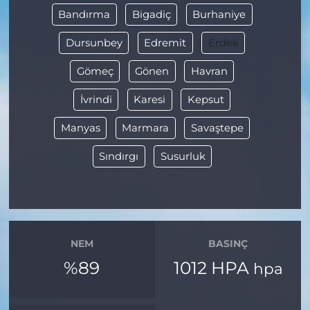
Bandırma
Bigadiç
Burhaniye
Dursunbey
Edremit
Erdek
Gömeç
Gönen
Havran
İvrindi
Karesi
Kepsut
Manyas
Marmara
Savaştepe
Sındırgı
Susurluk
NEM
BASINÇ
%89
1012 HPA
hpa