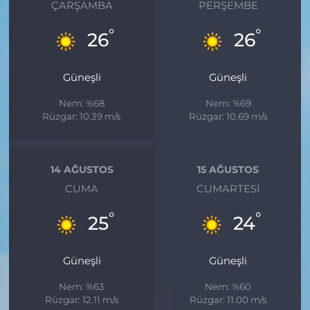
ÇARŞAMBA
PERŞEMBE
°
°
26
26
Güneşli
Güneşli
Nem: %68
Nem: %69
Rüzgar: 10.39 m/s
Rüzgar: 10.69 m/s
14 AĞUSTOS
15 AĞUSTOS
CUMA
CUMARTESI
°
°
25
24
Güneşli
Güneşli
Nem: %63
Nem: %60
Rüzgar: 12.11 m/s
Rüzgar: 11.00 m/s