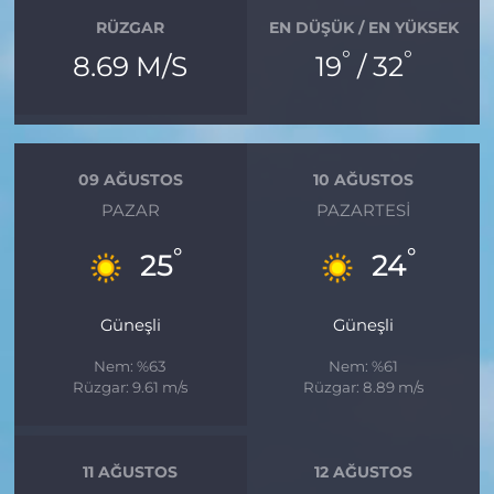
RÜZGAR
EN DÜŞÜK / EN YÜKSEK
°
°
8.69 M/S
19
/ 32
09 AĞUSTOS
10 AĞUSTOS
PAZAR
PAZARTESI
°
°
25
24
Güneşli
Güneşli
Nem: %63
Nem: %61
Rüzgar: 9.61 m/s
Rüzgar: 8.89 m/s
11 AĞUSTOS
12 AĞUSTOS