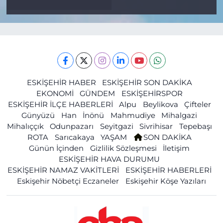
ESKİŞEHİR HABER
ESKİŞEHİR SON DAKİKA
EKONOMİ
GÜNDEM
ESKİŞEHİRSPOR
ESKİŞEHİR İLÇE HABERLERİ
Alpu
Beylikova
Çifteler
Günyüzü
Han
İnönü
Mahmudiye
Mihalgazi
Mihalıççık
Odunpazarı
Seyitgazi
Sivrihisar
Tepebaşı
ROTA
Sarıcakaya
YAŞAM
SON DAKİKA
Günün İçinden
Gizlilik Sözleşmesi
İletişim
ESKİŞEHİR HAVA DURUMU
ESKİŞEHİR NAMAZ VAKİTLERİ
ESKİŞEHİR HABERLERİ
Eskişehir Nöbetçi Eczaneler
Eskişehir Köşe Yazıları