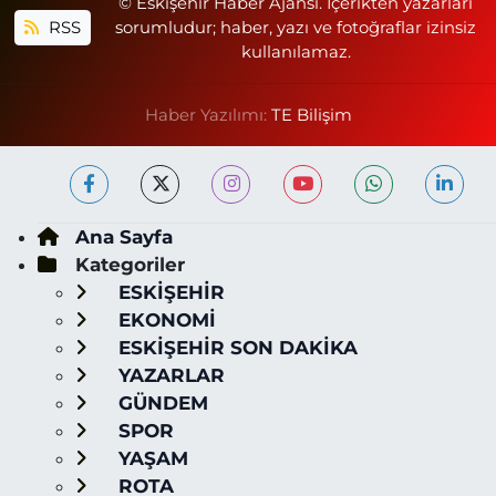
© Eskişehir Haber Ajansı. İçerikten yazarları
RSS
sorumludur; haber, yazı ve fotoğraflar izinsiz
kullanılamaz.
Haber Yazılımı:
TE Bilişim
Ana Sayfa
Kategoriler
ESKİŞEHİR
EKONOMİ
ESKİŞEHİR SON DAKİKA
YAZARLAR
GÜNDEM
SPOR
YAŞAM
ROTA