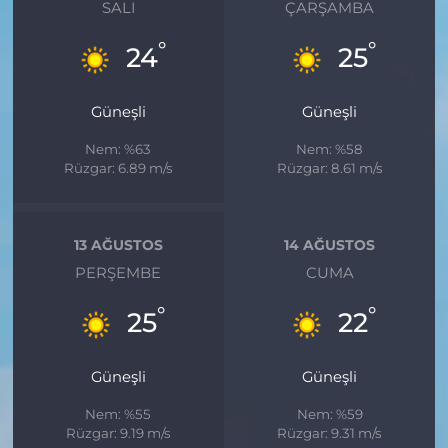
SALI
ÇARŞAMBA
°
°
24
25
Güneşli
Güneşli
Nem: %63
Nem: %58
Rüzgar: 6.89 m/s
Rüzgar: 8.61 m/s
13 AĞUSTOS
14 AĞUSTOS
PERŞEMBE
CUMA
°
°
25
22
Güneşli
Güneşli
Nem: %55
Nem: %59
Rüzgar: 9.19 m/s
Rüzgar: 9.31 m/s