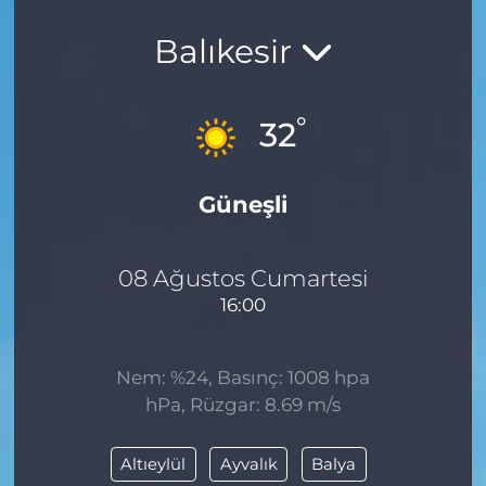
Balıkesir
°
32
Güneşli
08 Ağustos Cumartesi
16:00
Nem: %24, Basınç: 1008 hpa
hPa, Rüzgar: 8.69 m/s
Altıeylül
Ayvalık
Balya