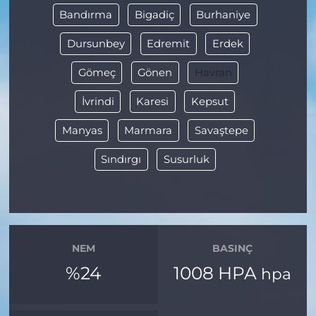
Bandırma
Bigadiç
Burhaniye
Dursunbey
Edremit
Erdek
Gömeç
Gönen
Havran
İvrindi
Karesi
Kepsut
Manyas
Marmara
Savaştepe
Sındırgı
Susurluk
NEM
BASINÇ
%24
1008 HPA
hpa