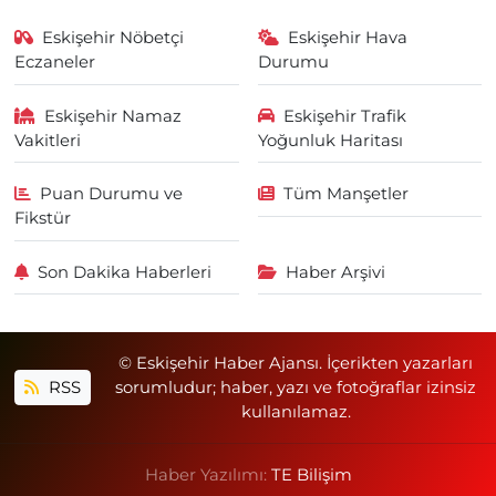
Eskişehir Nöbetçi
Eskişehir Hava
Eczaneler
Durumu
Eskişehir Namaz
Eskişehir Trafik
Vakitleri
Yoğunluk Haritası
Puan Durumu ve
Tüm Manşetler
Fikstür
Son Dakika Haberleri
Haber Arşivi
© Eskişehir Haber Ajansı. İçerikten yazarları
RSS
sorumludur; haber, yazı ve fotoğraflar izinsiz
kullanılamaz.
Haber Yazılımı:
TE Bilişim