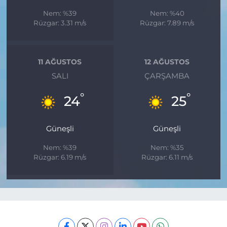
Nem: %39
Nem: %40
Rüzgar: 3.31 m/s
Rüzgar: 7.89 m/s
11 AĞUSTOS
12 AĞUSTOS
SALI
ÇARŞAMBA
°
°
24
25
Güneşli
Güneşli
Nem: %39
Nem: %35
Rüzgar: 6.19 m/s
Rüzgar: 6.11 m/s