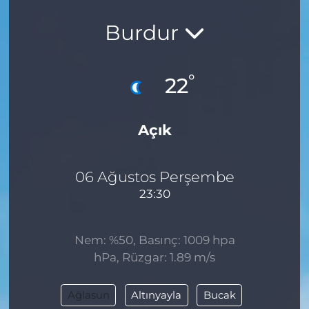
Burdur
°
22
Açık
06 Ağustos Perşembe
23:30
Nem: %50, Basınç: 1009 hpa
hPa, Rüzgar: 1.89 m/s
Ağlasun
Altınyayla
Bucak