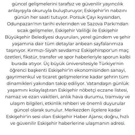
güncel gelişmelerini tarafsız ve güvenilir yayıncılık
anlayışıyla okuruyla buluşturuyor; Eskişehir'in nabzını
günün her saati tutuyor. Porsuk Çayı kıyısından,
Odunpazarı'nın tarihi evlerinden ve Sazova Parkı'ndan
sıcak gelişmeler, Eskişehir Valiliği ile Eskişehir
Büyükşehir Belediyesi duyuruları, yerel gündem ve şehir
yaşamına dair tüm detaylar anbean sayfalarımıza
taşınıyor. Kırmızı-Siyah sevdamız Eskişehirspor'un maç
özetleri, fikstür, transfer ve spor haberleriyle sporun kalbi
burada atıyor. Üç büyük üniversitesiyle Türkiye'nin
öğrenci başkenti Eskişehir'in ekonomisinden sanayi,
gayrimenkul ve ticaret gelişmelerine kadar şehrin tüm
dinamikleri yakından takip ediliyor. Vatandaşın günlük
yaşamını kolaylaştıran Eskişehir nöbetçi eczane listesi,
namaz ve ezan vakitleri, anlık hava durumu, tramvay ve
ulaşım bilgileri, etkinlik rehberi ve önemli duyurular
güncel olarak sunulur. Merkezden ilçelere kadar
Eskişehir'in sesi olan Eskişehir Haber Ajansı; doğru, hızlı
ve güvenilir Eskişehir haberlerine ulaşmanın adresi.