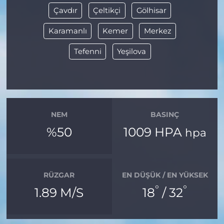
Çavdır
Çeltikçi
Gölhisar
Karamanlı
Kemer
Merkez
Tefenni
Yeşilova
NEM
BASINÇ
%50
1009 HPA
hpa
RÜZGAR
EN DÜŞÜK / EN YÜKSEK
°
°
1.89 M/S
18
/ 32