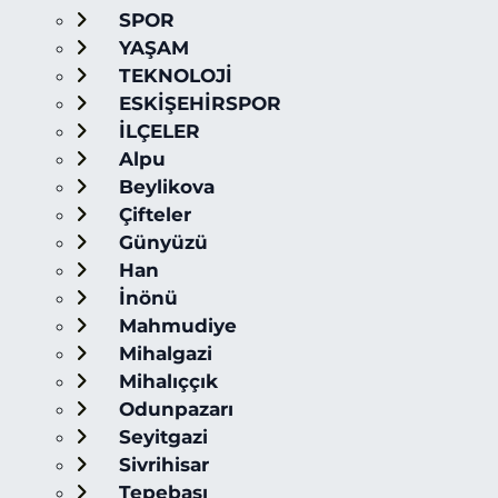
SPOR
YAŞAM
TEKNOLOJİ
ESKİŞEHİRSPOR
İLÇELER
Alpu
Beylikova
Çifteler
Günyüzü
Han
İnönü
Mahmudiye
Mihalgazi
Mihalıççık
Odunpazarı
Seyitgazi
Sivrihisar
Tepebaşı