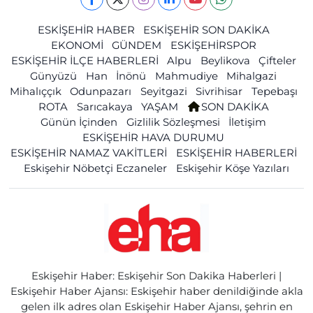
ESKİŞEHİR HABER
ESKİŞEHİR SON DAKİKA
EKONOMİ
GÜNDEM
ESKİŞEHİRSPOR
ESKİŞEHİR İLÇE HABERLERİ
Alpu
Beylikova
Çifteler
Günyüzü
Han
İnönü
Mahmudiye
Mihalgazi
Mihalıççık
Odunpazarı
Seyitgazi
Sivrihisar
Tepebaşı
ROTA
Sarıcakaya
YAŞAM
SON DAKİKA
Günün İçinden
Gizlilik Sözleşmesi
İletişim
ESKİŞEHİR HAVA DURUMU
ESKİŞEHİR NAMAZ VAKİTLERİ
ESKİŞEHİR HABERLERİ
Eskişehir Nöbetçi Eczaneler
Eskişehir Köşe Yazıları
Eskişehir Haber: Eskişehir Son Dakika Haberleri |
Eskişehir Haber Ajansı: Eskişehir haber denildiğinde akla
gelen ilk adres olan Eskişehir Haber Ajansı, şehrin en