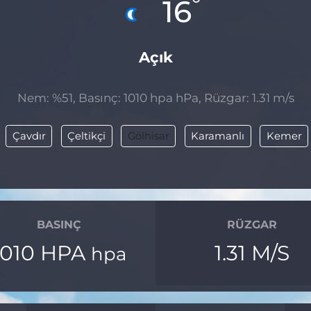
°
16
Açık
Nem: %51, Basınç: 1010 hpa hPa, Rüzgar: 1.31 m/s
Çavdır
Çeltikçi
Gölhisar
Karamanlı
Kemer
BASINÇ
RÜZGAR
1010 HPA
1.31 M/S
hpa