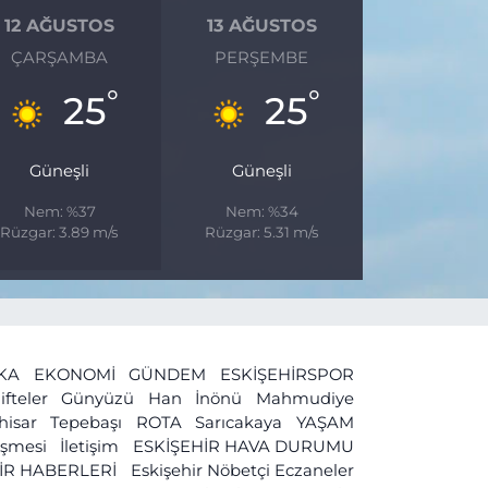
12 AĞUSTOS
13 AĞUSTOS
ÇARŞAMBA
PERŞEMBE
°
°
25
25
Güneşli
Güneşli
Nem: %37
Nem: %34
Rüzgar: 3.89 m/s
Rüzgar: 5.31 m/s
İKA
EKONOMİ
GÜNDEM
ESKİŞEHİRSPOR
ifteler
Günyüzü
Han
İnönü
Mahmudiye
ihisar
Tepebaşı
ROTA
Sarıcakaya
YAŞAM
leşmesi
İletişim
ESKİŞEHİR HAVA DURUMU
İR HABERLERİ
Eskişehir Nöbetçi Eczaneler