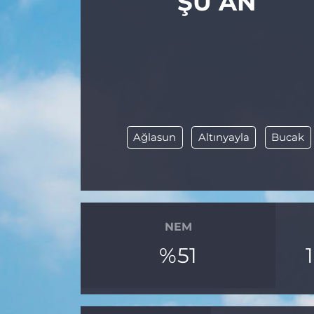
ŞU AN
Ağlasun
Altınyayla
Bucak
NEM
%51