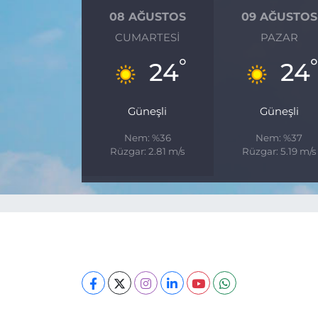
08 AĞUSTOS
09 AĞUSTOS
CUMARTESI
PAZAR
°
24
24
Güneşli
Güneşli
Nem: %36
Nem: %37
Rüzgar: 2.81 m/s
Rüzgar: 5.19 m/s