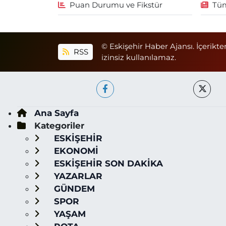
Puan Durumu ve Fikstür
Tüm
© Eskişehir Haber Ajansı. İçerikte
RSS
izinsiz kullanılamaz.
Ana Sayfa
Kategoriler
ESKİŞEHİR
EKONOMİ
ESKİŞEHİR SON DAKİKA
YAZARLAR
GÜNDEM
SPOR
YAŞAM