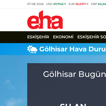
07-08-2026
USD
47,7143
EUR
55,0317
GBP
64,2
ESKİŞEHİR
EKONOMİ
ESKİŞEHİR S
Gölhisar Hava Dur
Gölhisar Bugün