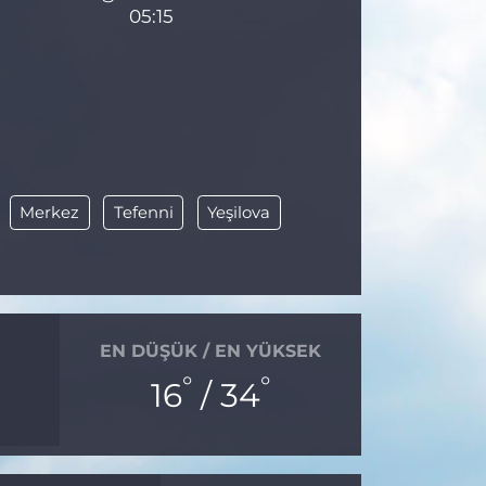
05:15
Merkez
Tefenni
Yeşilova
EN DÜŞÜK / EN YÜKSEK
°
°
16
/ 34