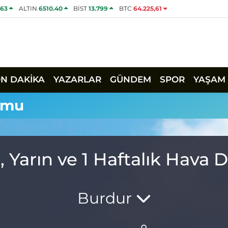
463
ALTIN
6510.40
BİST
13.799
BTC
64.225,61
ON DAKİKA
YAZARLAR
GÜNDEM
SPOR
YAŞAM
umu
, Yarın ve 1 Haftalık Hava
Burdur