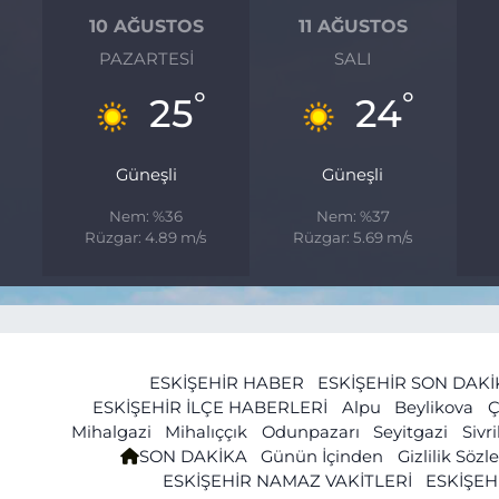
10 AĞUSTOS
11 AĞUSTOS
PAZARTESI
SALI
°
°
°
25
24
Güneşli
Güneşli
Nem: %36
Nem: %37
Rüzgar: 4.89 m/s
Rüzgar: 5.69 m/s
ESKİŞEHİR HABER
ESKİŞEHİR SON DAK
ESKİŞEHİR İLÇE HABERLERİ
Alpu
Beylikova
Ç
Mihalgazi
Mihalıççık
Odunpazarı
Seyitgazi
Sivr
SON DAKİKA
Günün İçinden
Gizlilik Söz
ESKİŞEHİR NAMAZ VAKİTLERİ
ESKİŞEH