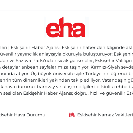
ri | Eskişehir Haber Ajansı: Eskişehir haber denildiğinde akl
üvenilir yayıncılık anlayışıyla okuruyla buluşturuyor; Eskişeh
den ve Sazova Parkı'ndan sıcak gelişmeler, Eskişehir Valiliği 
etaylar anbean sayfalarımıza taşınıyor. Kırmızı-Siyah sevdam
 burada atıyor. Üç büyük üniversitesiyle Türkiye'nin öğrenci 
ehrin tüm dinamikleri yakından takip ediliyor. Vatandaşın gü
lık hava durumu, tramvay ve ulaşım bilgileri, etkinlik rehber
 sesi olan Eskişehir Haber Ajansı; doğru, hızlı ve güvenilir E
kişehir Hava Durumu
Eskişehir Namaz Vakitleri