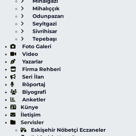
Mihalgazi
Mihalıççık
Odunpazarı
Seyitgazi
Sivrihisar
Tepebaşı
Foto Galeri
Video
Yazarlar
Firma Rehberi
Seri İlan
Röportaj
Biyografi
Anketler
Künye
İletişim
Servisler
Eskişehir Nöbetçi Eczaneler