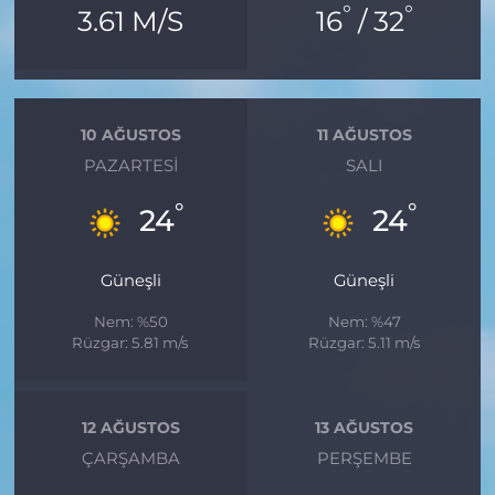
°
°
3.61 M/S
16
/ 32
10 AĞUSTOS
11 AĞUSTOS
PAZARTESI
SALI
°
°
24
24
Güneşli
Güneşli
Nem: %50
Nem: %47
Rüzgar: 5.81 m/s
Rüzgar: 5.11 m/s
12 AĞUSTOS
13 AĞUSTOS
ÇARŞAMBA
PERŞEMBE