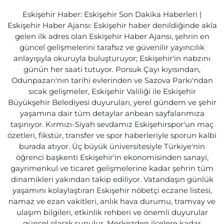
Eskişehir Haber: Eskişehir Son Dakika Haberleri |
Eskişehir Haber Ajansı: Eskişehir haber denildiğinde akla
gelen ilk adres olan Eskişehir Haber Ajansı, şehrin en
güncel gelişmelerini tarafsız ve güvenilir yayıncılık
anlayışıyla okuruyla buluşturuyor; Eskişehir'in nabzını
günün her saati tutuyor. Porsuk Çayı kıyısından,
Odunpazarı'nın tarihi evlerinden ve Sazova Parkı'ndan
sıcak gelişmeler, Eskişehir Valiliği ile Eskişehir
Büyükşehir Belediyesi duyuruları, yerel gündem ve şehir
yaşamına dair tüm detaylar anbean sayfalarımıza
taşınıyor. Kırmızı-Siyah sevdamız Eskişehirspor'un maç
özetleri, fikstür, transfer ve spor haberleriyle sporun kalbi
burada atıyor. Üç büyük üniversitesiyle Türkiye'nin
öğrenci başkenti Eskişehir'in ekonomisinden sanayi,
gayrimenkul ve ticaret gelişmelerine kadar şehrin tüm
dinamikleri yakından takip ediliyor. Vatandaşın günlük
yaşamını kolaylaştıran Eskişehir nöbetçi eczane listesi,
namaz ve ezan vakitleri, anlık hava durumu, tramvay ve
ulaşım bilgileri, etkinlik rehberi ve önemli duyurular
güncel olarak sunulur. Merkezden ilçelere kadar