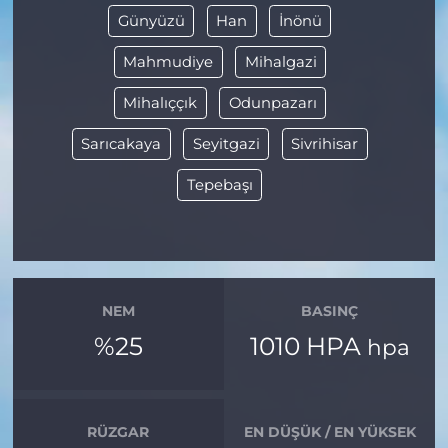
Günyüzü
Han
İnönü
Mahmudiye
Mihalgazi
Mihalıççık
Odunpazarı
Sarıcakaya
Seyitgazi
Sivrihisar
Tepebaşı
NEM
BASINÇ
%25
1010 HPA
hpa
RÜZGAR
EN DÜŞÜK / EN YÜKSEK