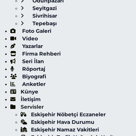
Odunpazarı
Seyitgazi
Sivrihisar
Tepebaşı
Foto Galeri
Video
Yazarlar
Firma Rehberi
Seri İlan
Röportaj
Biyografi
Anketler
Künye
İletişim
Servisler
Eskişehir Nöbetçi Eczaneler
Eskişehir Hava Durumu
Eskişehir Namaz Vakitleri