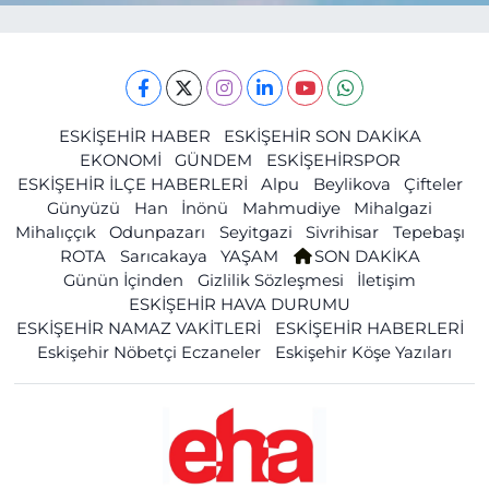
ESKİŞEHİR HABER
ESKİŞEHİR SON DAKİKA
EKONOMİ
GÜNDEM
ESKİŞEHİRSPOR
ESKİŞEHİR İLÇE HABERLERİ
Alpu
Beylikova
Çifteler
Günyüzü
Han
İnönü
Mahmudiye
Mihalgazi
Mihalıççık
Odunpazarı
Seyitgazi
Sivrihisar
Tepebaşı
ROTA
Sarıcakaya
YAŞAM
SON DAKİKA
Günün İçinden
Gizlilik Sözleşmesi
İletişim
ESKİŞEHİR HAVA DURUMU
ESKİŞEHİR NAMAZ VAKİTLERİ
ESKİŞEHİR HABERLERİ
Eskişehir Nöbetçi Eczaneler
Eskişehir Köşe Yazıları