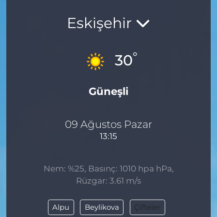
Eskişehir
°
30
Güneşli
09 Ağustos Pazar
13:15
Nem: %25, Basınç: 1010 hpa hPa,
Rüzgar: 3.61 m/s
Alpu
Beylikova
Çifteler