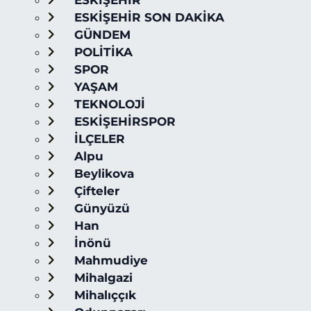
ESKİŞEHİR
ESKİŞEHİR SON DAKİKA
GÜNDEM
POLİTİKA
SPOR
YAŞAM
TEKNOLOJİ
ESKİŞEHİRSPOR
İLÇELER
Alpu
Beylikova
Çifteler
Günyüzü
Han
İnönü
Mahmudiye
Mihalgazi
Mihalıççık