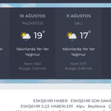
10 AĞUSTOS
11 AĞUSTOS
PAZARTESI
SALI
°
°
19
17
er
Yakınlarda Yer Yer
Yakınlarda Yer Yer
Yağmur
Yağmur
Nem: %80
Nem: %77
Rüzgar: 3.00 m/s
Rüzgar: 2.89 m/s
ESKİŞEHİR HABER
ESKİŞEHİR SON DAK
ESKİŞEHİR İLÇE HABERLERİ
Alpu
Beylikova
Ç