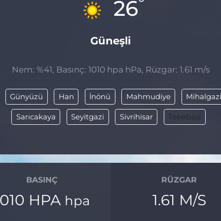
°
26
Güneşli
Nem: %41, Basınç: 1010 hpa hPa, Rüzgar: 1.61 m/s
Günyüzü
Han
İnönü
Mahmudiye
Mihalgaz
Sarıcakaya
Seyitgazi
Sivrihisar
Tepebaşı
BASINÇ
RÜZGAR
1010 HPA
1.61 M/S
hpa