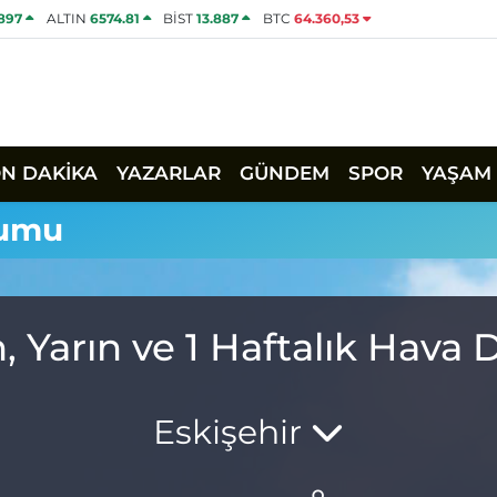
1897
ALTIN
6574.81
BİST
13.887
BTC
64.360,53
ON DAKİKA
YAZARLAR
GÜNDEM
SPOR
YAŞAM
rumu
 Yarın ve 1 Haftalık Hav
Eskişehir