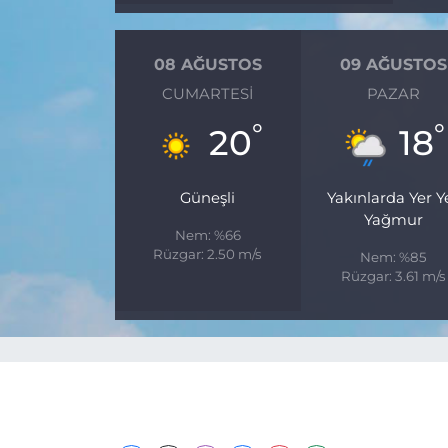
08 AĞUSTOS
09 AĞUSTOS
CUMARTESI
PAZAR
°
°
20
18
Güneşli
Yakınlarda Yer Y
Yağmur
Nem: %66
Rüzgar: 2.50 m/s
Nem: %85
Rüzgar: 3.61 m/s