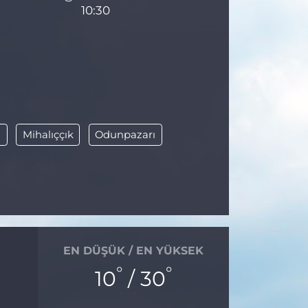
10:30
i
Mihalıççık
Odunpazarı
EN DÜŞÜK / EN YÜKSEK
°
°
10
/ 30