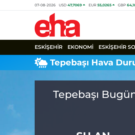
07-08-2026
USD
47,7069
EUR
55,0265
GBP
64,
ESKİŞEHİR
EKONOMİ
ESKİŞEHİR S
Tepebaşı Hava Du
Tepebaşı Bugün,