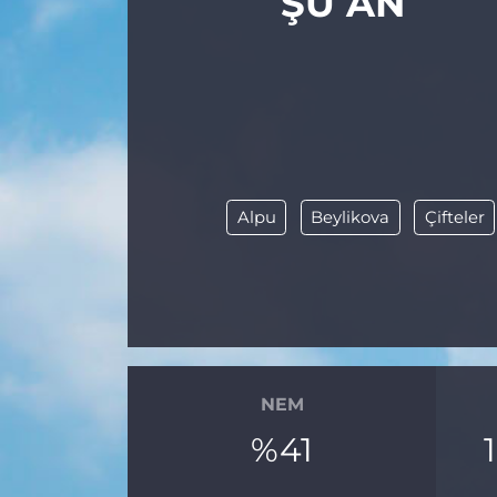
ŞU AN
Alpu
Beylikova
Çifteler
NEM
%41