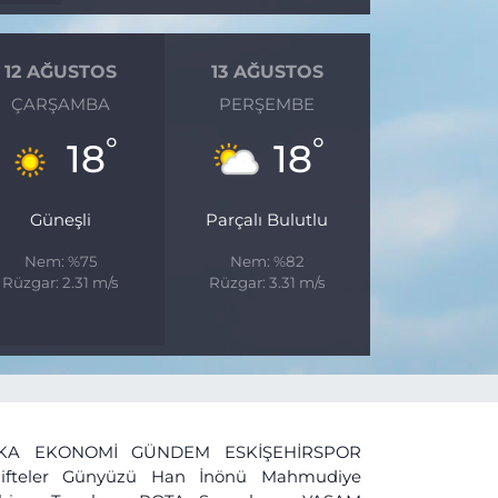
12 AĞUSTOS
13 AĞUSTOS
ÇARŞAMBA
PERŞEMBE
°
°
18
18
Güneşli
Parçalı Bulutlu
Nem: %75
Nem: %82
Rüzgar: 2.31 m/s
Rüzgar: 3.31 m/s
İKA
EKONOMİ
GÜNDEM
ESKİŞEHİRSPOR
ifteler
Günyüzü
Han
İnönü
Mahmudiye