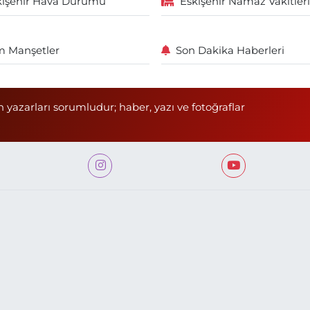
kişehir Hava Durumu
Eskişehir Namaz Vakitleri
 Manşetler
Son Dakika Haberleri
n yazarları sorumludur; haber, yazı ve fotoğraflar