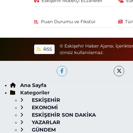
Eskişehir Nöbetçi Eczaneler
Es
Puan Durumu ve Fikstür
Tüm
© Eskişehir Haber Ajansı. İçerikte
RSS
izinsiz kullanılamaz.
Ana Sayfa
Kategoriler
ESKİŞEHİR
EKONOMİ
ESKİŞEHİR SON DAKİKA
YAZARLAR
GÜNDEM