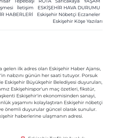
ihisar
Tepebaşı
ROTA
Sarıcakaya
YAŞAM
leşmesi
İletişim
ESKİŞEHİR HAVA DURUMU
İR HABERLERİ
Eskişehir Nöbetçi Eczaneler
Eskişehir Köşe Yazıları
a gelen ilk adres olan Eskişehir Haber Ajansı,
ir'in nabzını günün her saati tutuyor. Porsuk
ile Eskişehir Büyükşehir Belediyesi duyuruları,
ız Eskişehirspor'un maç özetleri, fikstür,
başkenti Eskişehir'in ekonomisinden sanayi,
nlük yaşamını kolaylaştıran Eskişehir nöbetçi
i ve önemli duyurular güncel olarak sunulur.
skişehir haberlerine ulaşmanın adresi.