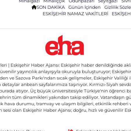
Mihalgazi
Mihalıççık
Odunpazarı
Seyitgazi
Sivr
SON DAKİKA
Günün İçinden
Gizlilik Söz
ESKİŞEHİR NAMAZ VAKİTLERİ
ESKİŞEH
ri | Eskişehir Haber Ajansı: Eskişehir haber denildiğinde akl
üvenilir yayıncılık anlayışıyla okuruyla buluşturuyor; Eskişeh
den ve Sazova Parkı'ndan sıcak gelişmeler, Eskişehir Valiliği 
etaylar anbean sayfalarımıza taşınıyor. Kırmızı-Siyah sevdam
 burada atıyor. Üç büyük üniversitesiyle Türkiye'nin öğrenci 
ehrin tüm dinamikleri yakından takip ediliyor. Vatandaşın gü
lık hava durumu, tramvay ve ulaşım bilgileri, etkinlik rehber
 sesi olan Eskişehir Haber Ajansı; doğru, hızlı ve güvenilir E