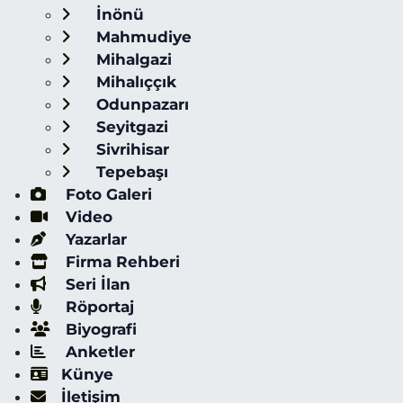
İnönü
Mahmudiye
Mihalgazi
Mihalıççık
Odunpazarı
Seyitgazi
Sivrihisar
Tepebaşı
Foto Galeri
Video
Yazarlar
Firma Rehberi
Seri İlan
Röportaj
Biyografi
Anketler
Künye
İletişim