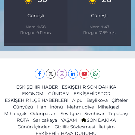
Güneşli
Güneşli
Nem: %38
Nem: %47
Rüzgar: 9.11 m/s
Rüzgar: 7.89 m/s
ESKİŞEHİR HABER
ESKİŞEHİR SON DAKİKA
EKONOMİ
GÜNDEM
ESKİŞEHİRSPOR
ESKİŞEHİR İLÇE HABERLERİ
Alpu
Beylikova
Çifteler
Günyüzü
Han
İnönü
Mahmudiye
Mihalgazi
Mihalıççık
Odunpazarı
Seyitgazi
Sivrihisar
Tepebaşı
ROTA
Sarıcakaya
YAŞAM
SON DAKİKA
Günün İçinden
Gizlilik Sözleşmesi
İletişim
ESKİŞEHİR HAVA DURUMU