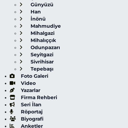
Günyüzü
Han
İnönü
Mahmudiye
Mihalgazi
Mihalıççık
Odunpazarı
Seyitgazi
Sivrihisar
Tepebaşı
Foto Galeri
Video
Yazarlar
Firma Rehberi
Seri İlan
Röportaj
Biyografi
Anketler