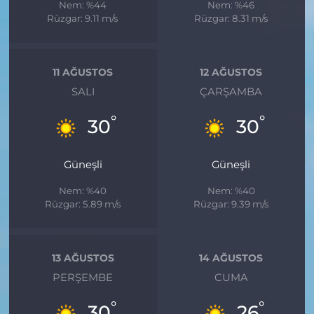
Nem: %44
Nem: %46
Rüzgar: 9.11 m/s
Rüzgar: 8.31 m/s
11 AĞUSTOS
12 AĞUSTOS
SALI
ÇARŞAMBA
°
°
30
30
Güneşli
Güneşli
Nem: %40
Nem: %40
Rüzgar: 5.89 m/s
Rüzgar: 9.39 m/s
13 AĞUSTOS
14 AĞUSTOS
PERŞEMBE
CUMA
°
°
30
26