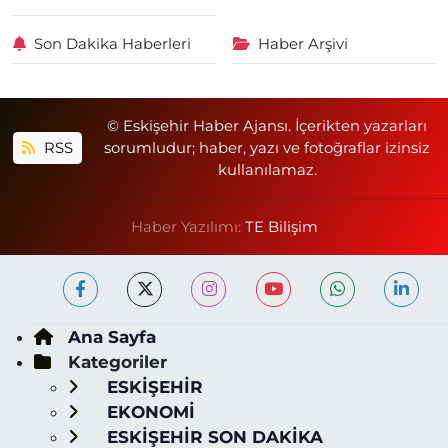
Son Dakika Haberleri
Haber Arşivi
© Eskişehir Haber Ajansı. İçerikten yazarları
RSS
sorumludur; haber, yazı ve fotoğraflar izinsiz
kullanılamaz.
Haber Yazılımı:
TE Bilişim
Ana Sayfa
Kategoriler
ESKİŞEHİR
EKONOMİ
ESKİŞEHİR SON DAKİKA