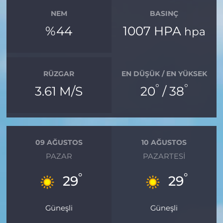
NEM
BASINÇ
%44
1007 HPA
hpa
RÜZGAR
EN DÜŞÜK / EN YÜKSEK
°
°
3.61 M/S
20
/ 38
09 AĞUSTOS
10 AĞUSTOS
PAZAR
PAZARTESI
°
°
29
29
Güneşli
Güneşli