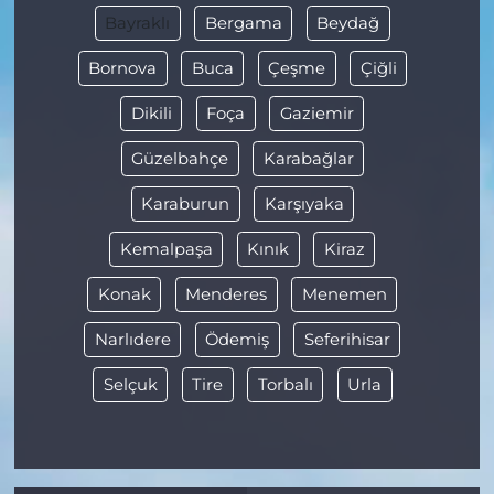
Bayraklı
Bergama
Beydağ
Bornova
Buca
Çeşme
Çiğli
Dikili
Foça
Gaziemir
Güzelbahçe
Karabağlar
Karaburun
Karşıyaka
Kemalpaşa
Kınık
Kiraz
Konak
Menderes
Menemen
Narlıdere
Ödemiş
Seferihisar
Selçuk
Tire
Torbalı
Urla