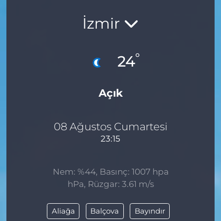
İzmir
°
24
Açık
08 Ağustos Cumartesi
23:15
Nem: %44, Basınç: 1007 hpa
hPa, Rüzgar: 3.61 m/s
Aliağa
Balçova
Bayındır