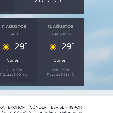
11 AĞUSTOS
12 AĞUSTOS
SALI
ÇARŞAMBA
°
°
29
29
Güneşli
Güneşli
Nem: %39
Nem: %38
Rüzgar: 6.00 m/s
Rüzgar: 6.69 m/s
İKA
EKONOMİ
GÜNDEM
ESKİŞEHİRSPOR
ifteler
Günyüzü
Han
İnönü
Mahmudiye