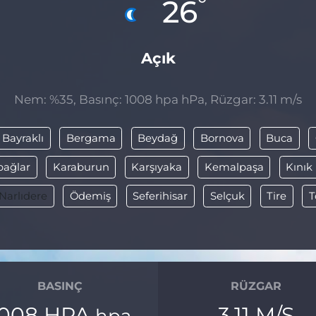
°
26
Açık
Nem: %35, Basınç: 1008 hpa hPa, Rüzgar: 3.11 m/s
Bayraklı
Bergama
Beydağ
Bornova
Buca
bağlar
Karaburun
Karşıyaka
Kemalpaşa
Kınık
Narlıdere
Ödemiş
Seferihisar
Selçuk
Tire
T
BASINÇ
RÜZGAR
1008 HPA
3.11 M/S
hpa