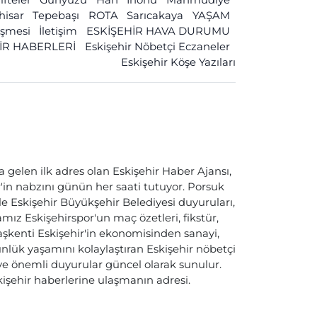
ihisar
Tepebaşı
ROTA
Sarıcakaya
YAŞAM
leşmesi
İletişim
ESKİŞEHİR HAVA DURUMU
İR HABERLERİ
Eskişehir Nöbetçi Eczaneler
Eskişehir Köşe Yazıları
a gelen ilk adres olan Eskişehir Haber Ajansı,
ir'in nabzını günün her saati tutuyor. Porsuk
ile Eskişehir Büyükşehir Belediyesi duyuruları,
ız Eskişehirspor'un maç özetleri, fikstür,
başkenti Eskişehir'in ekonomisinden sanayi,
nlük yaşamını kolaylaştıran Eskişehir nöbetçi
i ve önemli duyurular güncel olarak sunulur.
skişehir haberlerine ulaşmanın adresi.