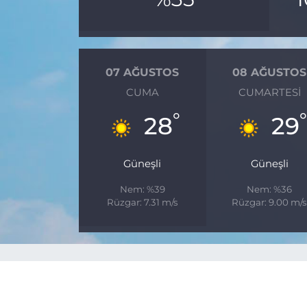
07 AĞUSTOS
08 AĞUSTOS
CUMA
CUMARTESI
°
°
28
29
Güneşli
Güneşli
Nem: %39
Nem: %36
Rüzgar: 7.31 m/s
Rüzgar: 9.00 m/