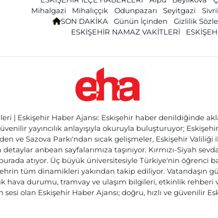
Mihalgazi
Mihalıççık
Odunpazarı
Seyitgazi
Sivr
SON DAKİKA
Günün İçinden
Gizlilik Söz
ESKİŞEHİR NAMAZ VAKİTLERİ
ESKİŞEH
ri | Eskişehir Haber Ajansı: Eskişehir haber denildiğinde akl
üvenilir yayıncılık anlayışıyla okuruyla buluşturuyor; Eskişeh
den ve Sazova Parkı'ndan sıcak gelişmeler, Eskişehir Valiliği 
etaylar anbean sayfalarımıza taşınıyor. Kırmızı-Siyah sevdam
 burada atıyor. Üç büyük üniversitesiyle Türkiye'nin öğrenci 
ehrin tüm dinamikleri yakından takip ediliyor. Vatandaşın gü
lık hava durumu, tramvay ve ulaşım bilgileri, etkinlik rehber
 sesi olan Eskişehir Haber Ajansı; doğru, hızlı ve güvenilir E