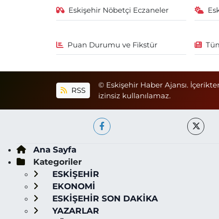
Eskişehir Nöbetçi Eczaneler
Es
Puan Durumu ve Fikstür
Tüm
© Eskişehir Haber Ajansı. İçerikte
RSS
izinsiz kullanılamaz.
Ana Sayfa
Kategoriler
ESKİŞEHİR
EKONOMİ
ESKİŞEHİR SON DAKİKA
YAZARLAR