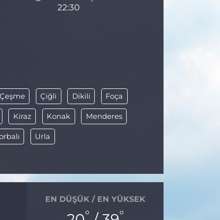
22:30
Çeşme
Çiğli
Dikili
Foça
Kiraz
Konak
Menderes
orbalı
Urla
EN DÜŞÜK / EN YÜKSEK
°
°
20
/ 39