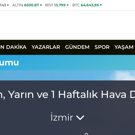
2143
ALTIN
6500.87
BİST
13.799
BTC
64.643,95
ON DAKİKA
YAZARLAR
GÜNDEM
SPOR
YAŞAM
rumu
, Yarın ve 1 Haftalık Hav
İzmir