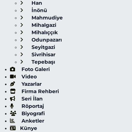
Han
İnönü
Mahmudiye
Mihalgazi
Mihalıççık
Odunpazarı
Seyitgazi
Sivrihisar
Tepebaşı
Foto Galeri
Video
Yazarlar
Firma Rehberi
Seri İlan
Röportaj
Biyografi
Anketler
Künye