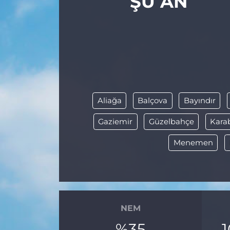
ŞU AN
Aliağa
Balçova
Bayındır
Gaziemir
Güzelbahçe
Kara
Menemen
NEM
%35