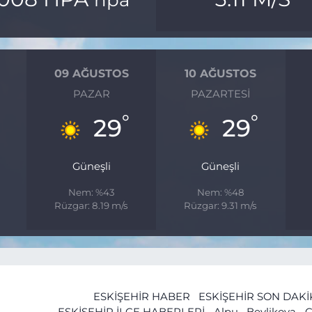
09 AĞUSTOS
10 AĞUSTOS
PAZAR
PAZARTESI
°
°
29
29
Güneşli
Güneşli
Nem: %43
Nem: %48
s
Rüzgar: 8.19 m/s
Rüzgar: 9.31 m/s
ESKİŞEHİR HABER
ESKİŞEHİR SON DAK
ESKİŞEHİR İLÇE HABERLERİ
Alpu
Beylikova
Ç