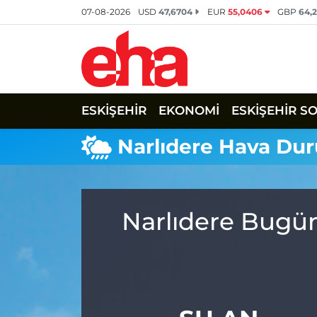
07-08-2026
USD
47,6704
EUR
55,0406
GBP
64,
ESKİŞEHİR
EKONOMİ
ESKİŞEHİR S
Narlıdere Hava Du
Narlıdere Bugün