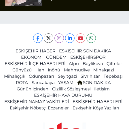
ESKİŞEHİR HABER
ESKİŞEHİR SON DAKİKA
EKONOMİ
GÜNDEM
ESKİŞEHİRSPOR
ESKİŞEHİR İLÇE HABERLERİ
Alpu
Beylikova
Çifteler
Günyüzü
Han
İnönü
Mahmudiye
Mihalgazi
Mihalıççık
Odunpazarı
Seyitgazi
Sivrihisar
Tepebaşı
ROTA
Sarıcakaya
YAŞAM
SON DAKİKA
Günün İçinden
Gizlilik Sözleşmesi
İletişim
ESKİŞEHİR HAVA DURUMU
ESKİŞEHİR NAMAZ VAKİTLERİ
ESKİŞEHİR HABERLERİ
Eskişehir Nöbetçi Eczaneler
Eskişehir Köşe Yazıları