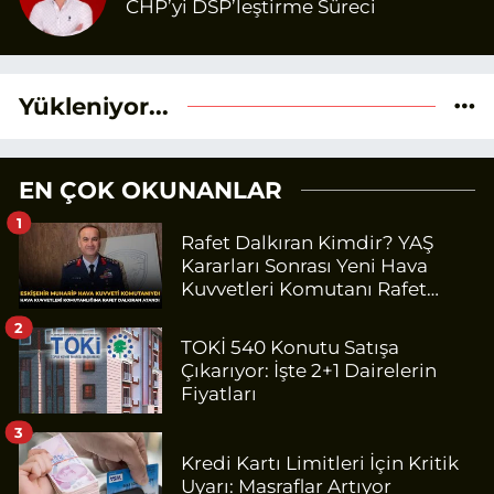
CHP’yi DSP’leştirme Süreci
Yükleniyor...
EN ÇOK OKUNANLAR
1
Rafet Dalkıran Kimdir? YAŞ
Kararları Sonrası Yeni Hava
Kuvvetleri Komutanı Rafet
Dalkıran Kaç Yaşında, Nereli?
2
TOKİ 540 Konutu Satışa
Çıkarıyor: İşte 2+1 Dairelerin
Fiyatları
3
Kredi Kartı Limitleri İçin Kritik
Uyarı: Masraflar Artıyor