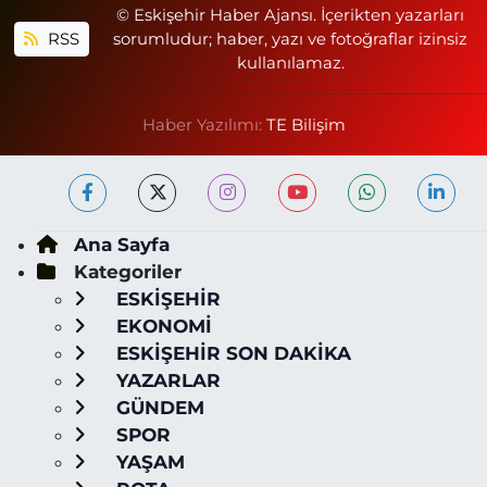
© Eskişehir Haber Ajansı. İçerikten yazarları
RSS
sorumludur; haber, yazı ve fotoğraflar izinsiz
kullanılamaz.
Haber Yazılımı:
TE Bilişim
Ana Sayfa
Kategoriler
ESKİŞEHİR
EKONOMİ
ESKİŞEHİR SON DAKİKA
YAZARLAR
GÜNDEM
SPOR
YAŞAM