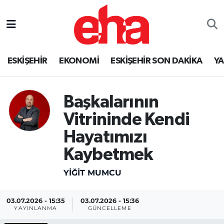
ESKİŞEHİR
EKONOMİ
ESKİŞEHİR SON DAKİKA
Y
Başkalarının
Vitrininde Kendi
Hayatımızı
Kaybetmek
YİĞİT MUMCU
03.07.2026 - 15:35
03.07.2026 - 15:36
YAYINLANMA
GÜNCELLEME