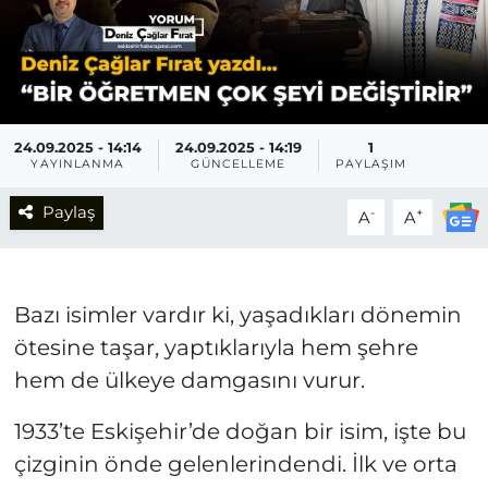
24.09.2025 - 14:14
24.09.2025 - 14:19
1
YAYINLANMA
GÜNCELLEME
PAYLAŞIM
Paylaş
-
+
A
A
Bazı isimler vardır ki, yaşadıkları dönemin
ötesine taşar, yaptıklarıyla hem şehre
hem de ülkeye damgasını vurur.
1933’te Eskişehir’de doğan bir isim, işte bu
çizginin önde gelenlerindendi. İlk ve orta