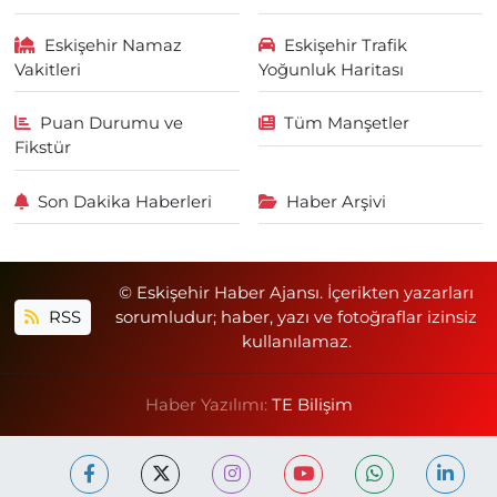
Eskişehir Namaz
Eskişehir Trafik
Vakitleri
Yoğunluk Haritası
Puan Durumu ve
Tüm Manşetler
Fikstür
Son Dakika Haberleri
Haber Arşivi
© Eskişehir Haber Ajansı. İçerikten yazarları
RSS
sorumludur; haber, yazı ve fotoğraflar izinsiz
kullanılamaz.
Haber Yazılımı:
TE Bilişim