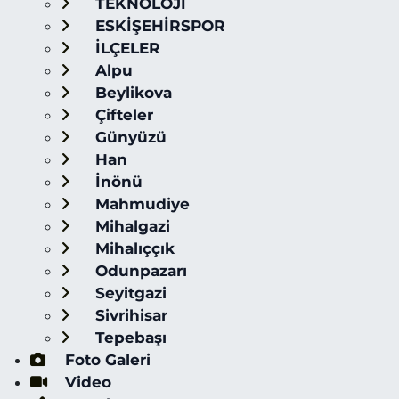
TEKNOLOJİ
ESKİŞEHİRSPOR
İLÇELER
Alpu
Beylikova
Çifteler
Günyüzü
Han
İnönü
Mahmudiye
Mihalgazi
Mihalıççık
Odunpazarı
Seyitgazi
Sivrihisar
Tepebaşı
Foto Galeri
Video