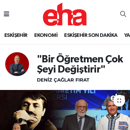
ESKİŞEHİR
EKONOMİ
ESKİŞEHİR SON DAKİKA
Y
"Bir Öğretmen Çok
Şeyi Değiştirir"
DENIZ ÇAĞLAR FIRAT