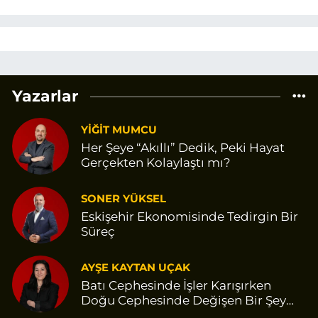
Yazarlar
YİĞİT MUMCU
Her Şeye “Akıllı” Dedik, Peki Hayat
Gerçekten Kolaylaştı mı?
SONER YÜKSEL
Eskişehir Ekonomisinde Tedirgin Bir
Süreç
AYŞE KAYTAN UÇAK
Batı Cephesinde İşler Karışırken
Doğu Cephesinde Değişen Bir Şey
Var Gibi