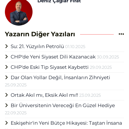
Deniz Çağlar Fırat
Yazarın Diğer Yazıları
Su: 21. Yüzyılın Petrolü
01.10.2025
CHP'de Yeni Siyaset Dili Kazanacak
30.09.2025
CHP'de Eski Tip Siyaset Kaybetti
29.09.2025
Dar Olan Yollar Değil, İnsanların Zihniyeti
25.09.2025
Ortak Akıl mı, Eksik Akıl mı!!
23.09.2025
Bir Üniversitenin Vereceği En Güzel Hediye
22.09.2025
Eskişehir'in Yeni Bütçe Hikayesi: Taştan İnsana