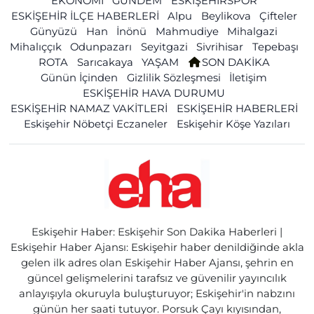
EKONOMİ
GÜNDEM
ESKİŞEHİRSPOR
ESKİŞEHİR İLÇE HABERLERİ
Alpu
Beylikova
Çifteler
Günyüzü
Han
İnönü
Mahmudiye
Mihalgazi
Mihalıççık
Odunpazarı
Seyitgazi
Sivrihisar
Tepebaşı
ROTA
Sarıcakaya
YAŞAM
SON DAKİKA
Günün İçinden
Gizlilik Sözleşmesi
İletişim
ESKİŞEHİR HAVA DURUMU
ESKİŞEHİR NAMAZ VAKİTLERİ
ESKİŞEHİR HABERLERİ
Eskişehir Nöbetçi Eczaneler
Eskişehir Köşe Yazıları
Eskişehir Haber: Eskişehir Son Dakika Haberleri |
Eskişehir Haber Ajansı: Eskişehir haber denildiğinde akla
gelen ilk adres olan Eskişehir Haber Ajansı, şehrin en
güncel gelişmelerini tarafsız ve güvenilir yayıncılık
anlayışıyla okuruyla buluşturuyor; Eskişehir'in nabzını
günün her saati tutuyor. Porsuk Çayı kıyısından,