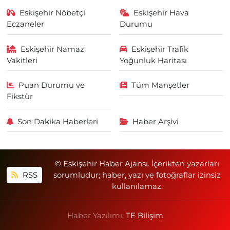
Eskişehir Nöbetçi
Eskişehir Hava
Eczaneler
Durumu
Eskişehir Namaz
Eskişehir Trafik
Vakitleri
Yoğunluk Haritası
Puan Durumu ve
Tüm Manşetler
Fikstür
Son Dakika Haberleri
Haber Arşivi
© Eskişehir Haber Ajansı. İçerikten yazarları
RSS
sorumludur; haber, yazı ve fotoğraflar izinsiz
kullanılamaz.
Haber Yazılımı:
TE Bilişim