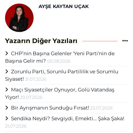
AYŞE KAYTAN UÇAK
Yazarın Diğer Yazıları
CHP’nin Başına Gelenler 'Yeni Parti'nin de
Başına Gelir mi?
05.08.2026
Zorunlu Parti, Sorunlu Partililik ve Sorumlu
Siyaset!
31.07.2026
Maçı Siyasetçiler Oynuyor, Golü Vatandaş
Yiyor!
29.07.2026
Bir Ayrışmanın Sunduğu Fırsat!
23.07.2026
Sendika Neydi? Sevgiydi, Emekti... Şaka Şaka!
21.07.2026