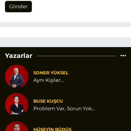
Gönder
Yazarlar
SONER YÜKSEL
Aynı Kişiler…
BUSE KUŞCU
Problem Var, Sorun Yok…
HÜSEYİN BÜDÜŞ