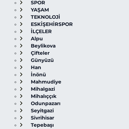
SPOR
YAŞAM
TEKNOLOJİ
ESKİŞEHİRSPOR
İLÇELER
Alpu
Beylikova
Çifteler
Günyüzü
Han
İnönü
Mahmudiye
Mihalgazi
Mihalıççık
Odunpazarı
Seyitgazi
Sivrihisar
Tepebaşı