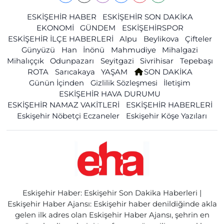
ESKİŞEHİR HABER
ESKİŞEHİR SON DAKİKA
EKONOMİ
GÜNDEM
ESKİŞEHİRSPOR
ESKİŞEHİR İLÇE HABERLERİ
Alpu
Beylikova
Çifteler
Günyüzü
Han
İnönü
Mahmudiye
Mihalgazi
Mihalıççık
Odunpazarı
Seyitgazi
Sivrihisar
Tepebaşı
ROTA
Sarıcakaya
YAŞAM
SON DAKİKA
Günün İçinden
Gizlilik Sözleşmesi
İletişim
ESKİŞEHİR HAVA DURUMU
ESKİŞEHİR NAMAZ VAKİTLERİ
ESKİŞEHİR HABERLERİ
Eskişehir Nöbetçi Eczaneler
Eskişehir Köşe Yazıları
Eskişehir Haber: Eskişehir Son Dakika Haberleri |
Eskişehir Haber Ajansı: Eskişehir haber denildiğinde akla
gelen ilk adres olan Eskişehir Haber Ajansı, şehrin en