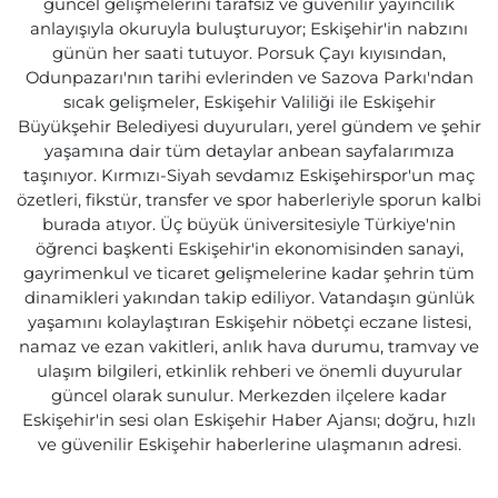
güncel gelişmelerini tarafsız ve güvenilir yayıncılık
anlayışıyla okuruyla buluşturuyor; Eskişehir'in nabzını
günün her saati tutuyor. Porsuk Çayı kıyısından,
Odunpazarı'nın tarihi evlerinden ve Sazova Parkı'ndan
sıcak gelişmeler, Eskişehir Valiliği ile Eskişehir
Büyükşehir Belediyesi duyuruları, yerel gündem ve şehir
yaşamına dair tüm detaylar anbean sayfalarımıza
taşınıyor. Kırmızı-Siyah sevdamız Eskişehirspor'un maç
özetleri, fikstür, transfer ve spor haberleriyle sporun kalbi
burada atıyor. Üç büyük üniversitesiyle Türkiye'nin
öğrenci başkenti Eskişehir'in ekonomisinden sanayi,
gayrimenkul ve ticaret gelişmelerine kadar şehrin tüm
dinamikleri yakından takip ediliyor. Vatandaşın günlük
yaşamını kolaylaştıran Eskişehir nöbetçi eczane listesi,
namaz ve ezan vakitleri, anlık hava durumu, tramvay ve
ulaşım bilgileri, etkinlik rehberi ve önemli duyurular
güncel olarak sunulur. Merkezden ilçelere kadar
Eskişehir'in sesi olan Eskişehir Haber Ajansı; doğru, hızlı
ve güvenilir Eskişehir haberlerine ulaşmanın adresi.