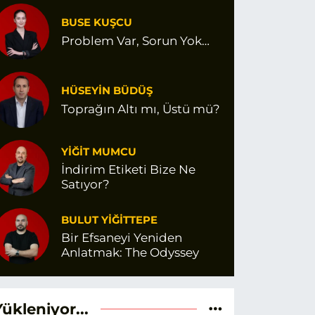
BUSE KUŞCU
Problem Var, Sorun Yok…
HÜSEYİN BÜDÜŞ
Toprağın Altı mı, Üstü mü?
YİĞİT MUMCU
İndirim Etiketi Bize Ne
Satıyor?
BULUT YİĞİTTEPE
Bir Efsaneyi Yeniden
Anlatmak: The Odyssey
Yükleniyor...