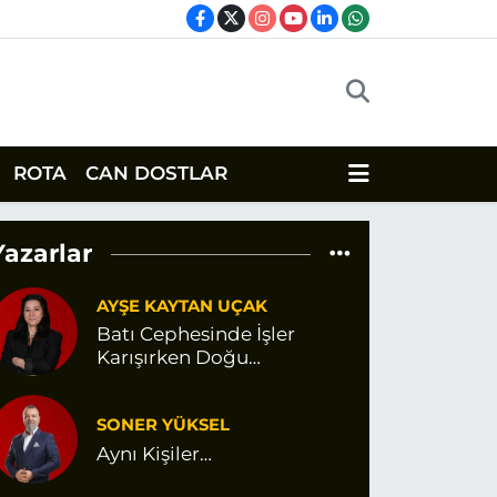
ROTA
CAN DOSTLAR
Yazarlar
AYŞE KAYTAN UÇAK
Batı Cephesinde İşler
Karışırken Doğu
Cephesinde Değişen Bir
Şey Var Gibi
SONER YÜKSEL
Aynı Kişiler…