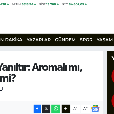
2438
ALTIN
6513.94
BİST
13.768
BTC
64.602,05
ON DAKİKA
YAZARLAR
GÜNDEM
SPOR
YAŞAM
anıltır: Aromalı mı,
 mi?
U
-
+
A
A