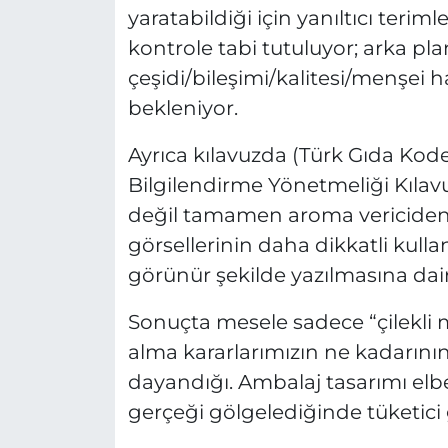
yaratabildiği için yanıltıcı terim
kontrole tabi tutuluyor; arka pla
çeşidi/bileşimi/kalitesi/menşei
bekleniyor.
Ayrıca kılavuzda (Türk Gıda Kode
Bilgilendirme Yönetmeliği Kıla
değil tamamen aroma vericiden
görsellerinin daha dikkatli kulla
görünür şekilde yazılmasına dair
Sonuçta mesele sadece “çilekli m
alma kararlarımızın ne kadarın
dayandığı. Ambalaj tasarımı elbe
gerçeği gölgelediğinde tüketici 