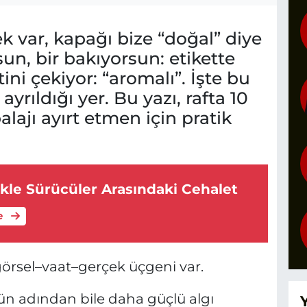
ek var, kapağı bize “doğal” diye
un, bir bakıyorsun: etikette
ni çekiyor: “aromalı”. İşte bu
yrıldığı yer. Bu yazı, rafta 10
alajı ayırt etmen için pratik
e: Trafikle Sürücüler Arasındaki Cehalet
e
görsel–vaat–gerçek üçgeni var.
rün adından bile daha güçlü algı