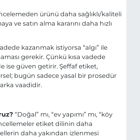
 incelemeden ürünü daha sağlıklı/kaliteli
aya ve satın alma kararını daha hızlı
adede kazanmak istiyorsa “algı” ile
maması gerekir. Çünkü kısa vadede
 ise güven getirir. Şeffaf etiket,
örsel; bugün sadece yasal bir prosedür
arka vaadidir.
ruz?
“Doğal” mı, “ev yapımı” mı, “köy
ncellemeler etiket dilinin daha
sellerin daha yakından izlenmesi