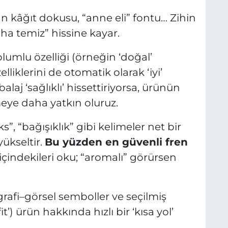
lan kâğıt dokusu, “anne eli” fontu… Zihin
ha temiz” hissine kayar.
olumlu özelliği (örneğin ‘doğal’
liklerini de otomatik olarak ‘iyi’
aj ‘sağlıklı’ hissettiriyorsa, ürünün
ye daha yatkın oluruz.
toks”, “bağışıklık” gibi kelimeler net bir
yükseltir.
Bu yüzden en güvenli fren
içindekileri oku; “aromalı” görürsen
grafi–görsel semboller ve seçilmiş
it’) ürün hakkında hızlı bir ‘kısa yol’