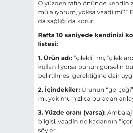
O yüzden rafın önünde kendiniz
mü alıyorum, yoksa vaadi mi?” 
da sağlığı da korur.
Rafta 10 saniyede kendinizi k
listesi:
1.
Ürün adı:
“çilekli” mi, “çilek
kullanılıyorsa bunun görselin b
belirtilmesi gerektiğine dair uy
2.
İçindekiler:
Ürünün “gerçeği”
mı, yok mu hızlıca buradan anlaya
3.
Yüzde oranı (varsa):
Ambalaj b
bilgisi, vaadin ne kadarının “iç
söyler.