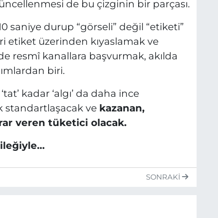
güncellenmesi de bu çizginin bir parçası.
10 saniye durup “görseli” değil “etiketi”
ri etiket üzerinden kıyaslamak ve
de resmî kanallara başvurmak, akılda
mlardan biri.
t’ kadar ‘algı’ da daha ince
ok standartlaşacak ve
kazanan,
rar veren tüketici olacak.
ileğiyle…
SONRAKI