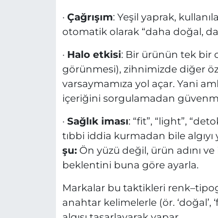
·
Çağrışım
: Yeşil yaprak, kullanı
otomatik olarak “daha doğal, da
·
Halo etkisi
: Bir ürünün tek bir 
görünmesi), zihnimizde diğer özel
varsaymamıza yol açar. Yani ambal
içeriğini sorgulamadan güvenme
·
Sağlık iması
: “fit”, “light”, “de
tıbbi iddia kurmadan bile algıyı 
şu:
Ön yüzü değil, ürün adını ve 
beklentini buna göre ayarla.
Markalar bu taktikleri renk–tipo
anahtar kelimelerle (ör. ‘doğal’, ‘f
algısı tasarlayarak yapar.