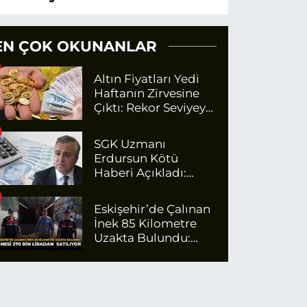
EN ÇOK OKUNANLAR
Altın Fiyatları Yedi
Haftanın Zirvesine
Çıktı: Rekor Seviyeye
Yaklaşıyor
SGK Uzmanı
Erdursun Kötü
Haberi Açıkladı:
Emekli Maaş Zammı
İçin Net Rakam
Eskişehir’de Çalınan
İnek 85 Kilometre
Uzakta Bulundu:
Tanesi 270 Bin
Liradan Satılıyor