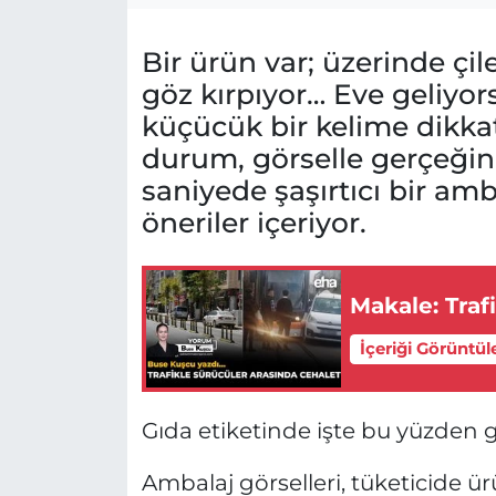
Bir ürün var; üzerinde çil
göz kırpıyor… Eve geliyors
küçücük bir kelime dikkati
durum, görselle gerçeğin a
saniyede şaşırtıcı bir amb
öneriler içeriyor.
Makal
İçeriği Görüntül
Gıda etiketinde işte bu yüzden 
Ambalaj görselleri, tüketicide ü