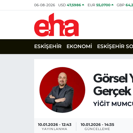
06-08-2026
USD
47,5986
EUR
55,0700
GBP
64,
ESKİŞEHİR
EKONOMİ
ESKİŞEHİR S
Görsel Y
Gerçek
YİĞİT MUMC
10.01.2026 - 12:43
10.01.2026 - 14:35
YAYINLANMA
GÜNCELLEME