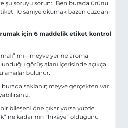
e şu soruyu sorun: “Ben burada ürünü
Etiketi 10 saniye okumak bazen cüzdanı
orumak için 6 maddelik etiket kontrol
 aromalı” mı—meyve yerine aroma
ulunduğu görüş alanı içerisinde açıkça
gulamalar bulunur.
 burada saklanır; meyve gerçekten var
bilirsiniz.
ir bileşeni öne çıkarıyorsa yüzde
erik” ne kadarının “hikâye” olduğunu