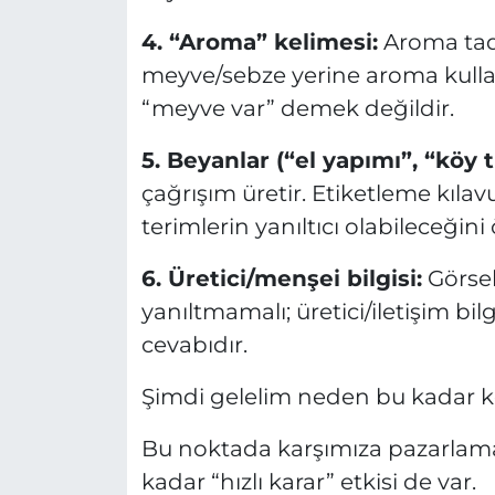
4.
“Aroma” kelimesi:
Aroma tadı
meyve/sebze yerine aroma kullan
“meyve var” demek değildir.
5.
Beyanlar (“el yapımı”, “köy ti
çağrışım üretir. Etiketleme kılav
terimlerin yanıltıcı olabileceğini 
6.
Üretici/menşei bilgisi:
Görsel
yanıltmamalı; üretici/iletişim bi
cevabıdır.
Şimdi gelelim neden bu kadar k
Bu noktada karşımıza pazarlama 
kadar “hızlı karar” etkisi de var.