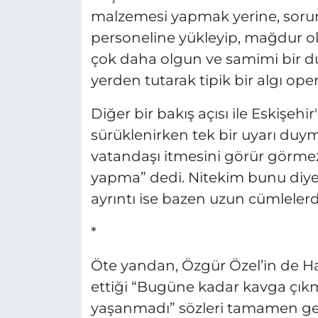
malzemesi yapmak yerine, sor
personeline yükleyip, mağdur o
çok daha olgun ve samimi bir dur
yerden tutarak tipik bir algı ope
Diğer bir bakış açısı ile Eskişeh
sürüklenirken tek bir uyarı du
vatandaşı itmesini görür görmez
yapma” dedi. Nitekim bunu diye
ayrıntı ise bazen uzun cümleler
*
Öte yandan, Özgür Özel’in de 
ettiği “Bugüne kadar kavga çıkma
yaşanmadı” sözleri tamamen ger