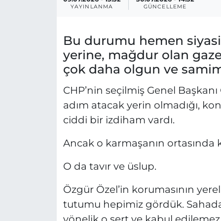
YAYINLANMA
GÜNCELLEME
Bu durumu hemen siyasi
yerine, mağdur olan gaze
çok daha olgun ve samimi
CHP’nin seçilmiş Genel Başkanı 
adım atacak yerin olmadığı, kon
ciddi bir izdiham vardı.
Ancak o karmaşanın ortasında kon
O da tavır ve üslup.
Özgür Özel’in korumasının yerel
tutumu hepimiz gördük. Sahada 
yönelik o sert ve kabul edileme