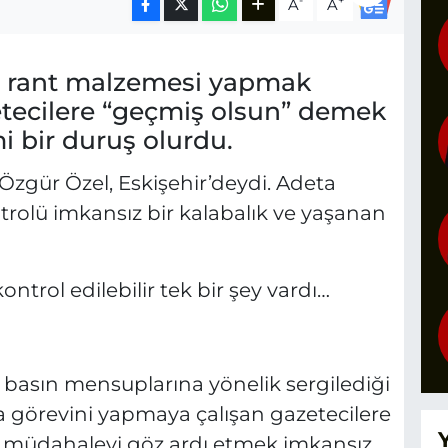
-
+
A
A
 rant malzemesi yapmak
tecilere “geçmiş olsun” demek
 bir duruş olurdu.
Özgür Özel, Eskişehir’deydi. Adeta
trolü imkansız bir kalabalık ve yaşanan
trol edilebilir tek bir şey vardı…
 basın mensuplarına yönelik sergilediği
görevini yapmaya çalışan gazetecilere
z müdahaleyi göz ardı etmek imkansız.