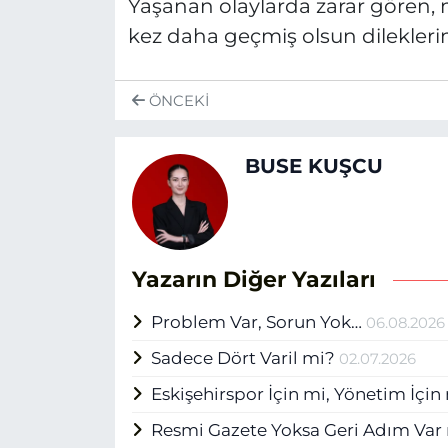
Yaşanan olaylarda zarar gören,
kez daha geçmiş olsun dileklerim
ÖNCEKI
BUSE KUŞCU
Yazarın Diğer Yazıları
Problem Var, Sorun Yok…
06.08.2026
Sadece Dört Varil mi?
02.07.2026
Eskişehirspor İçin mi, Yönetim İçi
Resmi Gazete Yoksa Geri Adım Var