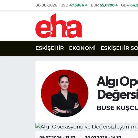
06-08-2026
USD
47,5986
EUR
55,0700
GBP
64,
ESKİŞEHİR
EKONOMİ
ESKİŞEHİR S
Algı Op
Değersi
BUSE KUŞC
09.07.2026 - 13:32
30.07.2026 - 14:32