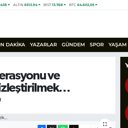
2438
ALTIN
6513.94
BİST
13.768
BTC
64.602,05
ON DAKİKA
YAZARLAR
GÜNDEM
SPOR
YAŞAM
erasyonu ve
zleştirilmek…
U