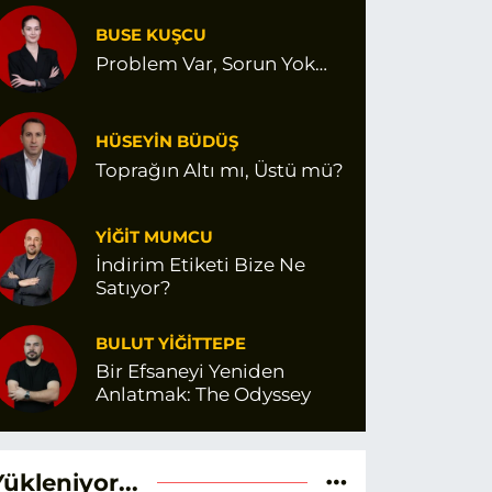
BUSE KUŞCU
Problem Var, Sorun Yok…
HÜSEYİN BÜDÜŞ
Toprağın Altı mı, Üstü mü?
YİĞİT MUMCU
İndirim Etiketi Bize Ne
Satıyor?
BULUT YİĞİTTEPE
Bir Efsaneyi Yeniden
Anlatmak: The Odyssey
Yükleniyor...