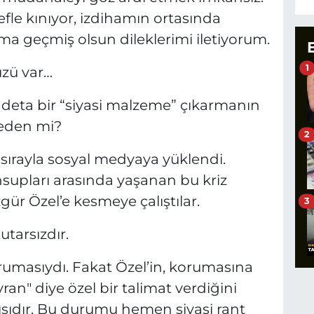
efle kınıyor, izdihamın ortasında
a geçmiş olsun dileklerimi iletiyorum.
1
üzü var…
deta bir “siyasi malzeme” çıkarmanın
 Neden mi?
2
sırayla sosyal medyaya yüklendi.
nsupları arasında yaşanan bu kriz
ür Özel’e kesmeye çalıştılar.
3
tarsızdır.
orumasıydı. Fakat Özel’in, korumasına
an" diye özel bir talimat verdiğini
ışıdır. Bu durumu hemen siyasi rant