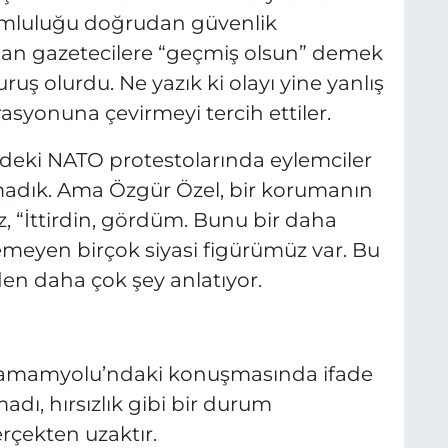
umluluğu doğrudan güvenlik
lan gazetecilere “geçmiş olsun” demek
uş olurdu. Ne yazık ki olayı yine yanlış
rasyonuna çevirmeyi tercih ettiler.
ir'deki NATO protestolarında eylemciler
ymadık. Ama Özgür Özel, bir korumanın
, “İttirdin, gördüm. Bunu bir daha
meyen birçok siyasi figürümüz var. Bu
den daha çok şey anlatıyor.
Hamamyolu’ndaki konuşmasında ifade
dı, hırsızlık gibi bir durum
çekten uzaktır.