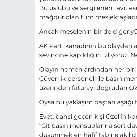
Bu üslubu ve sergilenen tavrı es
mağdur olan tüm meslektaşlarım
Ancak meselenin bir de diğer y
AK Parti kanadının bu olaydan a
sevincine kapıldığını izliyoruz.
Olayın hemen ardından her biri 
Güvenlik personeli ile basın me
üzerinden faturayı doğrudan Özg
Oysa bu yaklaşım baştan aşağı tu
Evet, bahsi geçen kişi Özel’in k
"Git basın mensuplarına sert davr
düşünmek en hafif tabirle akıl d