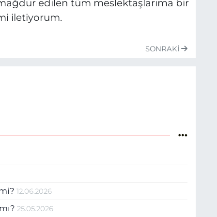
 mağdur edilen tüm meslektaşlarıma bir
i iletiyorum.
SONRAKI
n mi?
12.06.2026
 mı?
25.05.2026