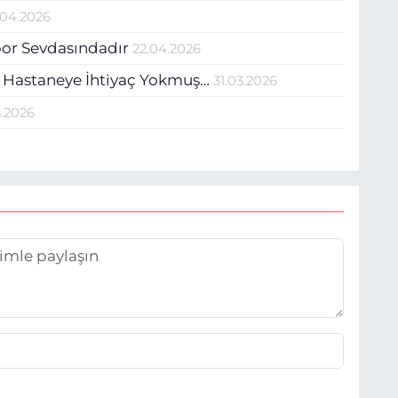
.04.2026
por Sevdasındadır
22.04.2026
ir Hastaneye İhtiyaç Yokmuş…
31.03.2026
3.2026