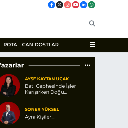
ROTA
CAN DOSTLAR
Yazarlar
AYŞE KAYTAN UÇAK
Batı Cephesinde İşler
Karışırken Doğu
Cephesinde Değişen Bir
Şey Var Gibi
SONER YÜKSEL
Aynı Kişiler…