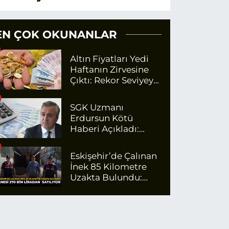
EN ÇOK OKUNANLAR
Altın Fiyatları Yedi
Haftanın Zirvesine
Çıktı: Rekor Seviyeye
Yaklaşıyor
SGK Uzmanı
Erdursun Kötü
Haberi Açıkladı:
Emekli Maaş Zammı
İçin Net Rakam
Eskişehir’de Çalınan
İnek 85 Kilometre
Uzakta Bulundu:
Tanesi 270 Bin
Liradan Satılıyor