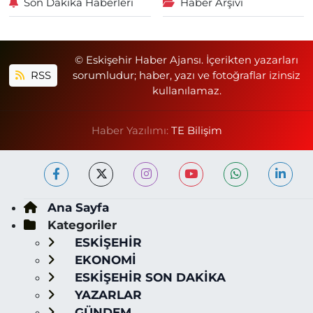
Son Dakika Haberleri
Haber Arşivi
© Eskişehir Haber Ajansı. İçerikten yazarları
RSS
sorumludur; haber, yazı ve fotoğraflar izinsiz
kullanılamaz.
Haber Yazılımı:
TE Bilişim
Ana Sayfa
Kategoriler
ESKİŞEHİR
EKONOMİ
ESKİŞEHİR SON DAKİKA
YAZARLAR
GÜNDEM