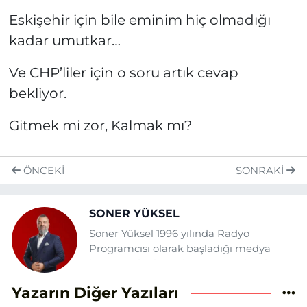
Eskişehir için bile eminim hiç olmadığı
kadar umutkar…
Ve CHP’liler için o soru artık cevap
bekliyor.
Gitmek mi zor, Kalmak mı?
ÖNCEKI
SONRAKI
SONER YÜKSEL
Soner Yüksel 1996 yılında Radyo
Programcısı olarak başladığı medya
hayatına fasılasız devam etmektedir.
Daha önce şehrin çeşitli gazete ve
Yazarın Diğer Yazıları
tv'lerinde yazı, haber ve sunuculuk