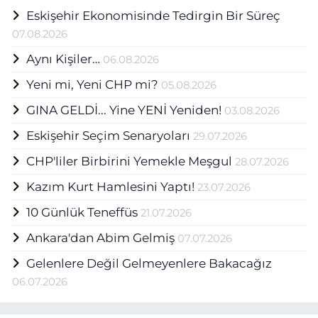
görevlerinde bulunan Yüksel Eskişehir
Eskişehir Ekonomisinde Tedirgin Bir Süreç
Haber Ajansı (EHA) bünyesinde Medya
Grup Başkanı olarak mesleğini
07.08.2026
sürdürmektedir.
Aynı Kişiler…
06.08.2026
Yeni mi, Yeni CHP mi?
05.08.2026
GINA GELDİ... Yine YENİ Yeniden!
03.08.2026
Eskişehir Seçim Senaryoları
29.07.2026
CHP'liler Birbirini Yemekle Meşgul
28.07.2026
Kazım Kurt Hamlesini Yaptı!
23.07.2026
10 Günlük Teneffüs
21.07.2026
Ankara'dan Abim Gelmiş
07.07.2026
Gelenlere Değil Gelmeyenlere Bakacağız
06.07.2026