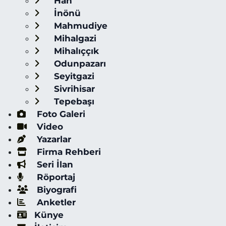
Han
İnönü
Mahmudiye
Mihalgazi
Mihalıççık
Odunpazarı
Seyitgazi
Sivrihisar
Tepebaşı
Foto Galeri
Video
Yazarlar
Firma Rehberi
Seri İlan
Röportaj
Biyografi
Anketler
Künye