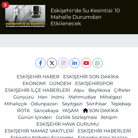
3
Eskişehir'de Su Kesintisi: 10
Mahalle Durumdan
Etkilenecek
ESKİŞEHİR HABER
ESKİŞEHİR SON DAKİKA
EKONOMİ
GÜNDEM
ESKİŞEHİRSPOR
ESKİŞEHİR İLÇE HABERLERİ
Alpu
Beylikova
Çifteler
Günyüzü
Han
İnönü
Mahmudiye
Mihalgazi
Mihalıççık
Odunpazarı
Seyitgazi
Sivrihisar
Tepebaşı
ROTA
Sarıcakaya
YAŞAM
SON DAKİKA
Günün İçinden
Gizlilik Sözleşmesi
İletişim
ESKİŞEHİR HAVA DURUMU
ESKİŞEHİR NAMAZ VAKİTLERİ
ESKİŞEHİR HABERLERİ
Eskişehir Nöbetçi Eczaneler
Eskişehir Köşe Yazıları