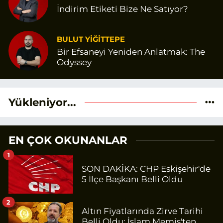
İndirim Etiketi Bize Ne Satıyor?
BULUT YİĞİTTEPE
Bir Efsaneyi Yeniden Anlatmak: The
Odyssey
Yükleniyor...
EN ÇOK OKUNANLAR
1
SON DAKİKA: CHP Eskişehir'de
5 İlçe Başkanı Belli Oldu
2
Altın Fiyatlarında Zirve Tarihi
Belli Oldu: İslam Memiş'ten