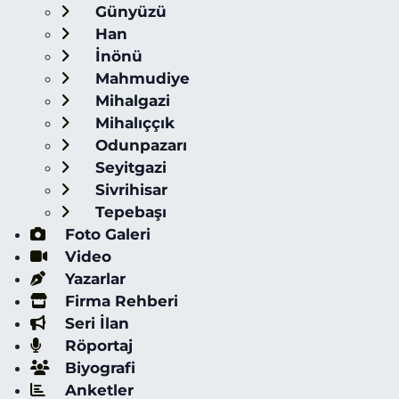
Günyüzü
Han
İnönü
Mahmudiye
Mihalgazi
Mihalıççık
Odunpazarı
Seyitgazi
Sivrihisar
Tepebaşı
Foto Galeri
Video
Yazarlar
Firma Rehberi
Seri İlan
Röportaj
Biyografi
Anketler