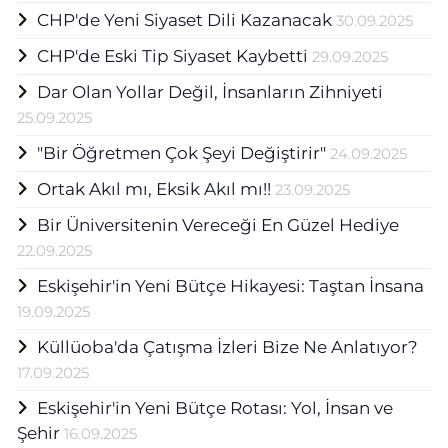
CHP'de Yeni Siyaset Dili Kazanacak
30.09.2025
CHP'de Eski Tip Siyaset Kaybetti
29.09.2025
Dar Olan Yollar Değil, İnsanların Zihniyeti
25.09.2025
"Bir Öğretmen Çok Şeyi Değiştirir"
24.09.2025
Ortak Akıl mı, Eksik Akıl mı!!
23.09.2025
Bir Üniversitenin Vereceği En Güzel Hediye
22.09.2025
Eskişehir'in Yeni Bütçe Hikayesi: Taştan İnsana
19.09.2025
Küllüoba'da Çatışma İzleri Bize Ne Anlatıyor?
17.09.2025
Eskişehir'in Yeni Bütçe Rotası: Yol, İnsan ve
Şehir
16.09.2025