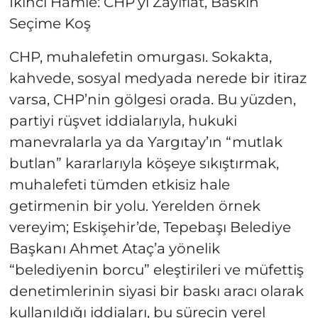
İkinci Hamle: CHP’yi Zayıflat, Baskın
Seçime Koş
CHP, muhalefetin omurgası. Sokakta,
kahvede, sosyal medyada nerede bir itiraz
varsa, CHP’nin gölgesi orada. Bu yüzden,
partiyi rüşvet iddialarıyla, hukuki
manevralarla ya da Yargıtay’ın “mutlak
butlan” kararlarıyla köşeye sıkıştırmak,
muhalefeti tümden etkisiz hale
getirmenin bir yolu. Yerelden örnek
vereyim; Eskişehir’de, Tepebaşı Belediye
Başkanı Ahmet Ataç’a yönelik
“belediyenin borcu” eleştirileri ve müfettiş
denetimlerinin siyasi bir baskı aracı olarak
kullanıldığı iddiaları, bu sürecin yerel