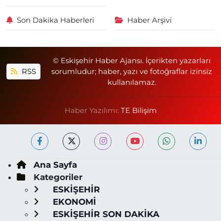
Son Dakika Haberleri
Haber Arşivi
© Eskişehir Haber Ajansı. İçerikten yazarları
RSS
sorumludur; haber, yazı ve fotoğraflar izinsiz
kullanılamaz.
Haber Yazılımı:
TE Bilişim
Ana Sayfa
Kategoriler
ESKİŞEHİR
EKONOMİ
ESKİŞEHİR SON DAKİKA