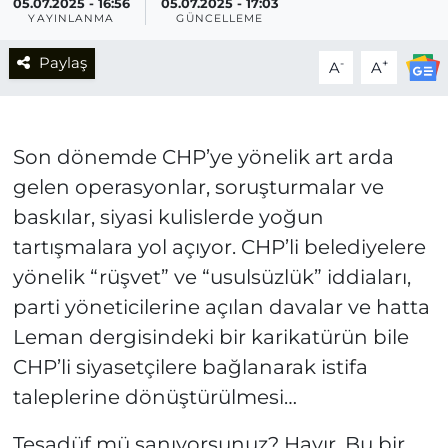
05.07.2025 - 16:56
05.07.2025 - 17:03
YAYINLANMA
GÜNCELLEME
Paylaş
-
+
A
A
Son dönemde CHP’ye yönelik art arda
gelen operasyonlar, soruşturmalar ve
baskılar, siyasi kulislerde yoğun
tartışmalara yol açıyor. CHP’li belediyelere
yönelik “rüşvet” ve “usulsüzlük” iddiaları,
parti yöneticilerine açılan davalar ve hatta
Leman dergisindeki bir karikatürün bile
CHP’li siyasetçilere bağlanarak istifa
taleplerine dönüştürülmesi…
Tesadüf mü sanıyorsunuz? Hayır. Bu bir