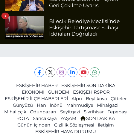
Geri Çekilme Uyarısı
3
Bilecik Belediye Meclisi’nde
Eskişehir Tartışması: Subaşı
İddiaları Doğruladı
ESKİŞEHİR HABER
ESKİŞEHİR SON DAKİKA
EKONOMİ
GÜNDEM
ESKİŞEHİRSPOR
ESKİŞEHİR İLÇE HABERLERİ
Alpu
Beylikova
Çifteler
Günyüzü
Han
İnönü
Mahmudiye
Mihalgazi
Mihalıççık
Odunpazarı
Seyitgazi
Sivrihisar
Tepebaşı
ROTA
Sarıcakaya
YAŞAM
SON DAKİKA
Günün İçinden
Gizlilik Sözleşmesi
İletişim
ESKİŞEHİR HAVA DURUMU