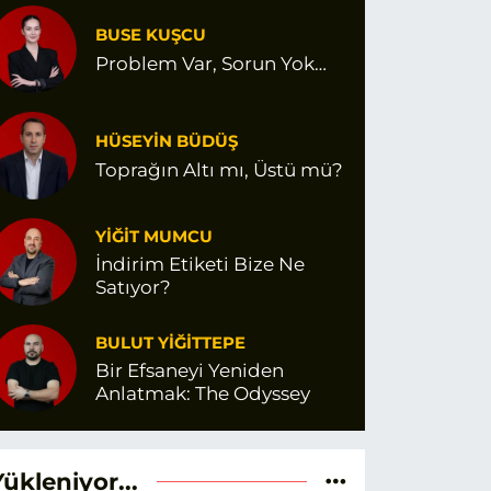
BUSE KUŞCU
Problem Var, Sorun Yok…
HÜSEYİN BÜDÜŞ
Toprağın Altı mı, Üstü mü?
YİĞİT MUMCU
İndirim Etiketi Bize Ne
Satıyor?
BULUT YİĞİTTEPE
Bir Efsaneyi Yeniden
Anlatmak: The Odyssey
Yükleniyor...