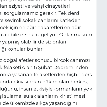
an eziyeti ve vahşi cinayetleri
ı sorgulamamız gerekir. Tek derdi
e sevimli sokak canlarını katleden
mek için en ağır hakaretleri en ağır
aları bile etsek az geliyor. Onlar masum
e yapmış olabilir de siz onları
ğı konular bunlar.
doğal afetler sonucu birçok canımızı
k felaketi olan 6 Şubat Depremi’nden
ra yaşanan felaketlerden hiçbir ders
cundan kıyısından hâkim olan herkes;
duğunu, insan etkisiyle -ormanların yok
i sulama, sulak alanların kirletilmesi
n de ülkemizde sıkça yaşandığını