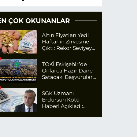
EN ÇOK OKUNANLAR
Altın Fiyatları Yedi
Haftanın Zirvesine
Çıktı: Rekor Seviyeye
Yaklaşıyor
TOKİ Eskişehir’de
Onlarca Hazır Daire
Satacak: Başvurular
Hızlandırıldı
SGK Uzmanı
Erdursun Kötü
Haberi Açıkladı:
Emekli Maaş Zammı
İçin Net Rakam