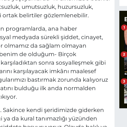
tsuzluk, umutsuzluk, huzursuzluk,
 ortak belirtiler gözlemlenebilir.
1
n programlarda, ana haber
syal medyada sürekli şiddet, cinayet,
rüyor olmamız da sağlam olmayan
nda benim de olduğum- Birçok
2
 karşıladıktan sonra sosyalleşmek gibi
larını karşılayacak imkânı maalesef
larımızı bastırmak zorunda kalıyoruz
3
rsatını bulduğu ilk anda normalden
ıkıyor.
ım. Sakince kendi şeridimizde giderken
ği ya da kural tanımazlığı yüzünden