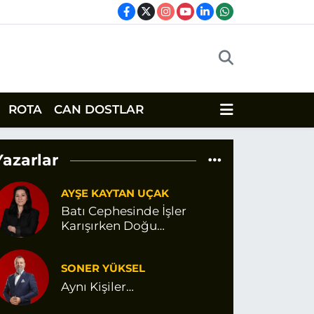
ROTA
CAN DOSTLAR
Yazarlar
AYŞE KAYTAN UÇAK
Batı Cephesinde İşler
Karışırken Doğu
Cephesinde Değişen Bir
Şey Var Gibi
SONER YÜKSEL
Aynı Kişiler…