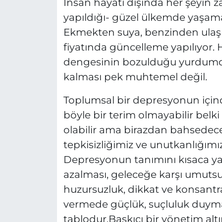
İnsan hayatı dışında her şeyin 
yapıldığı- güzel ülkemde yaşam
Ekmekten suya, benzinden ula
fiyatında güncelleme yapılıyor. 
dengesinin bozulduğu yurdumda 
kalması pek muhtemel değil.
Toplumsal bir depresyonun içi
böyle bir terim olmayabilir belk
olabilir ama birazdan bahsedece
tepkisizliğimiz ve unutkanlığımız
Depresyonun tanımını kısaca yap
azalması, geleceğe karşı umutsu
huzursuzluk, dikkat ve konsant
vermede güçlük, suçluluk duyma 
tablodur.Baskıcı bir yönetim alt