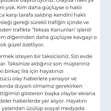
şiddete başvuruyoruz. Olayda haklı ya
i yok. Kim daha güçlüyse o haklı
a karşı tarafa saldırıp kendini haklı
eği gereği sürekli trafiğin içinde ve
eden trafikte ‘Teksas Kanunları’ işlerdi
 Kim diğerinden daha güçlüyse kavgayı o
k güzel özetliyor.
rmek isteyen bir taksicisiniz. Sizi evde
ar. Taksinize aldığınız son müşteriniz
i birkaç lira için hayatınızı
ücü olay haberlere yansıyor ve
sında duyarlı olmamız gerekirken
ttiğimizi gösteren başka olaylar ekrana
fadeler haberlerde yer alıyor. Hayatını
ün yalandan üzülüp sosyal medyada