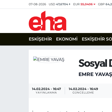
07-08-2026
USD
47,6704
EUR
55,0406
GBP
64,
ESKİŞEHİR
EKONOMİ
ESKİŞEHİR S
Sosyal
EMRE YAVA
14.02.2024 - 16:47
14.02.2024 - 16:49
YAYINLANMA
GÜNCELLEME