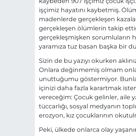
kaybeden 907 işçimiz çocuk işçi…
işçimiz hayatını kaybetmiş. Ölü
madenlerde gerçekleşen kazalar
gerçekleşen ölümlerin takip ett
gerçekleşmişken sorumluların 
yaramıza tuz basan başka bir d
Sizin de bu yazıyı okurken aklını
Onlara değinmemiş olmam onlar
unuttuğumu göstermiyor. Bunla
içinizi daha fazla karartmak ist
vereceğim: Çocuk gelinler, aile y
tüccarlığı, sosyal medyanın topl
erozyon, kız çocuklarının okutu
Peki, ülkede onlarca olay yaşanı