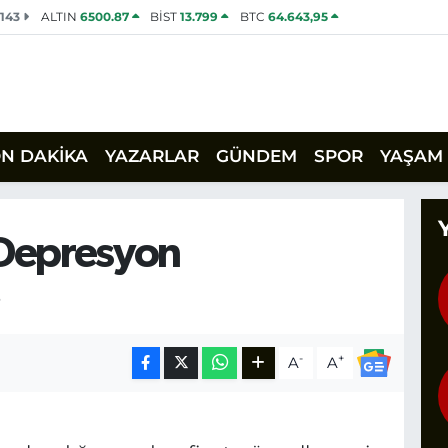
2143
ALTIN
6500.87
BİST
13.799
BTC
64.643,95
ON DAKİKA
YAZARLAR
GÜNDEM
SPOR
YAŞAM
 Depresyon
Ş
-
+
A
A