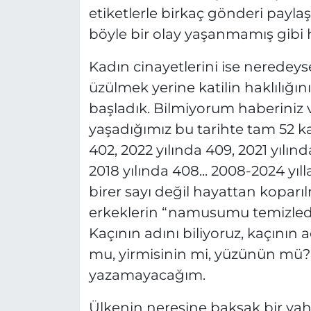
etiketlerle birkaç gönderi payla
böyle bir olay yaşanmamış gibi
Kadın cinayetlerini ise neredeys
üzülmek yerine katilin haklılığı
başladık. Bilmiyorum haberiniz
yaşadığımız bu tarihte tam 52 ka
402, 2022 yılında 409, 2021 yılınd
2018 yılında 408... 2008-2024 yıl
birer sayı değil hayattan koparı
erkeklerin “namusumu temizledim”
Kaçının adını biliyoruz, kaçının 
mu, yirmisinin mi, yüzünün mü? 
yazamayacağım.
Ülkenin neresine baksak bir va