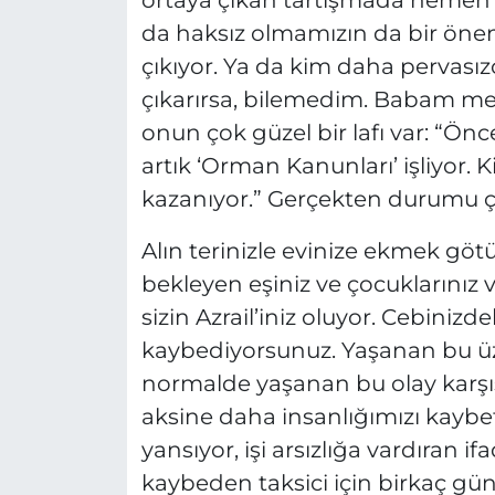
ortaya çıkan tartışmada hemen 
da haksız olmamızın da bir önem
çıkıyor. Ya da kim daha pervasızc
çıkarırsa, bilemedim. Babam mesl
onun çok güzel bir lafı var: “Önc
artık ‘Orman Kanunları’ işliyor.
kazanıyor.” Gerçekten durumu ço
Alın terinizle evinize ekmek götü
bekleyen eşiniz ve çocuklarınız v
sizin Azrail’iniz oluyor. Cebinizdek
kaybediyorsunuz. Yaşanan bu üz
normalde yaşanan bu olay karşı
aksine daha insanlığımızı kaybe
yansıyor, işi arsızlığa vardıran i
kaybeden taksici için birkaç g