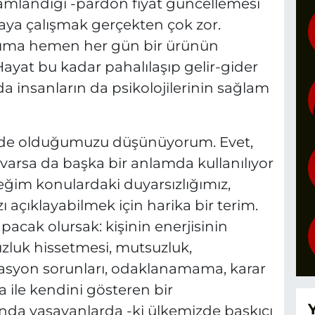
zamlandığı -pardon fiyat güncellemesi
aya çalışmak gerçekten çok zor.
şıma hemen her gün bir ürünün
Hayat bu kadar pahalılaşıp gelir-gider
insanların da psikolojilerinin sağlam
nde olduğumuzu düşünüyorum. Evet,
i varsa da başka bir anlamda kullanılıyor
ğim konulardaki duyarsızlığımız,
ı açıklayabilmek için harika bir terim.
acak olursak: kişinin enerjisinin
zluk hissetmesi, mutsuzluk,
rasyon sorunları, odaklanamama, karar
ile kendini gösteren bir
ında yaşayanlarda -ki ülkemizde baskıcı