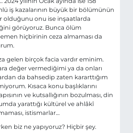
 2024 yılının Ocak ayında ise 158
mlü iş kazalarının büyük bir bölümünün
 olduğunu onu ise inşaatlarda
iğini görüyoruz. Bunca ölüm
hemen hiçbirinin ceza almaması da
urum.
za gelen birçok facia vardır eminim.
a değer vermediğimi ya da onları
rdan da bahsedip zaten kararttığım
emiyorum. Kısaca konu başlıklarını
apısının ve kutsallığının bozulması, din
umda yarattığı kültürel ve ahlâkî
lmaması, istismarlar…
rken biz ne yapıyoruz? Hiçbir şey.