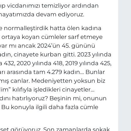
şıp vicdanımızı temizliyor ardından
 hayatımızda devam ediyoruz.
e normalleştirdik hatta ölen kadına
nı ortaya koyan cümleler sarf etmeye
 var mı ancak 2024’ün 45. gününü
dın, cinayete kurban gitti. 2023 yılında
a 432, 2020 yılında 418, 2019 yılında 425,
ları arasında tam 4.279 kadın… Bunlar
lmış canlar. Medeniyetten yoksun biz
 kılıfıyla işledikleri cinayetler…
adını hatırlıyoruz? Beşinin mi, onunun
Bu konuyla ilgili daha fazla cümle
hşet görüyoruz. Son zamanlarda sokak