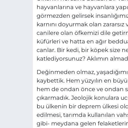
hayvanlarına ve hayvanlara yapıl
görmezden gelirsek insanlığımız
karnını doyurmak olan zararsız v
canilere olan öfkemizi dile getir
küfürleri ve hatta en ağır beddu
canlar. Bir kedi, bir köpek size n
katlediyorsunuz? Aklımın almadı
Değinmeden olmaz, yaşadığımız 
kaybettik. Hem yüzyılın en büyü
hem de ondan önce ve ondan son
çıkarmadık. Jeolojik konulara u
bu ülkenin bir deprem ülkesi ol
edilmesi, tarımda kullanılan vahş
gibi- meydana gelen felaketleri