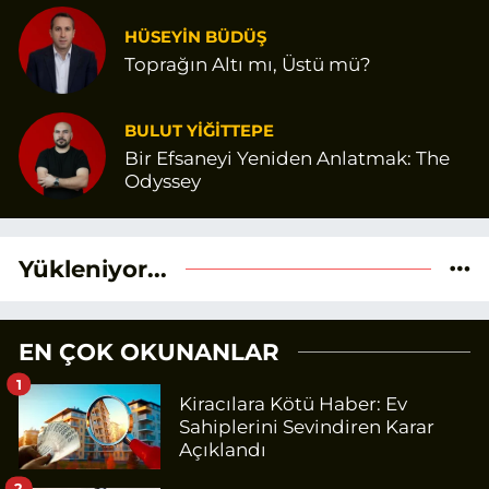
HÜSEYİN BÜDÜŞ
Toprağın Altı mı, Üstü mü?
BULUT YİĞİTTEPE
Bir Efsaneyi Yeniden Anlatmak: The
Odyssey
Yükleniyor...
EN ÇOK OKUNANLAR
1
Kiracılara Kötü Haber: Ev
Sahiplerini Sevindiren Karar
Açıklandı
2