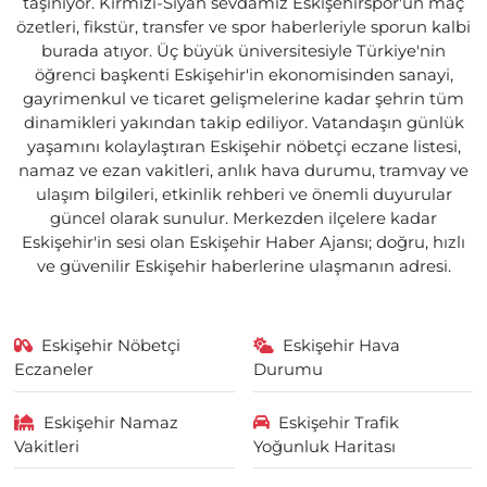
taşınıyor. Kırmızı-Siyah sevdamız Eskişehirspor'un maç
özetleri, fikstür, transfer ve spor haberleriyle sporun kalbi
burada atıyor. Üç büyük üniversitesiyle Türkiye'nin
öğrenci başkenti Eskişehir'in ekonomisinden sanayi,
gayrimenkul ve ticaret gelişmelerine kadar şehrin tüm
dinamikleri yakından takip ediliyor. Vatandaşın günlük
yaşamını kolaylaştıran Eskişehir nöbetçi eczane listesi,
namaz ve ezan vakitleri, anlık hava durumu, tramvay ve
ulaşım bilgileri, etkinlik rehberi ve önemli duyurular
güncel olarak sunulur. Merkezden ilçelere kadar
Eskişehir'in sesi olan Eskişehir Haber Ajansı; doğru, hızlı
ve güvenilir Eskişehir haberlerine ulaşmanın adresi.
Eskişehir Nöbetçi
Eskişehir Hava
Eczaneler
Durumu
Eskişehir Namaz
Eskişehir Trafik
Vakitleri
Yoğunluk Haritası