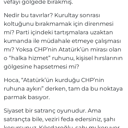
vefayı gölgede bırakmış.
Nedir bu tavırlar? Kurultay sonrası
koltuğunu bırakmamak için direnmesi
mi? Parti içindeki tartışmalara uzaktan
kumanda ile müdahale etmeye çalışması
mı? Yoksa CHP’nin Atatürk’ün mirası olan
o “halka hizmet” ruhunu, kişisel hırslarının
gölgesine hapsetmesi mi?
Hoca, “Atatürk’ün kurduğu CHP’nin
ruhuna aykırı” derken, tam da bu noktaya
parmak basıyor.
Siyaset bir satranç oyunudur. Ama
satrançta bile, veziri feda edersiniz, şahı
korursunuz. Kılıçdaroğlu, şahı mı koruyor,