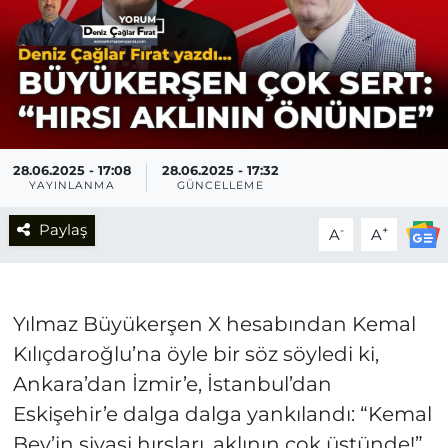
28.06.2025 - 17:08
28.06.2025 - 17:32
YAYINLANMA
GÜNCELLEME
Paylaş
-
+
A
A
Yılmaz Büyükerşen X hesabından Kemal
Kılıçdaroğlu’na öyle bir söz söyledi ki,
Ankara’dan İzmir’e, İstanbul’dan
Eskişehir’e dalga dalga yankılandı: “Kemal
Bey’in siyasi hırsları, aklının çok üstünde!”