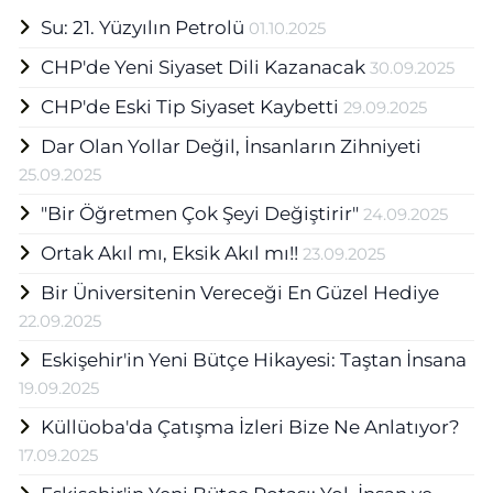
Su: 21. Yüzyılın Petrolü
01.10.2025
CHP'de Yeni Siyaset Dili Kazanacak
30.09.2025
CHP'de Eski Tip Siyaset Kaybetti
29.09.2025
Dar Olan Yollar Değil, İnsanların Zihniyeti
25.09.2025
"Bir Öğretmen Çok Şeyi Değiştirir"
24.09.2025
Ortak Akıl mı, Eksik Akıl mı!!
23.09.2025
Bir Üniversitenin Vereceği En Güzel Hediye
22.09.2025
Eskişehir'in Yeni Bütçe Hikayesi: Taştan İnsana
19.09.2025
Küllüoba'da Çatışma İzleri Bize Ne Anlatıyor?
17.09.2025