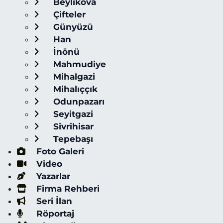
Beylikova
Çifteler
Günyüzü
Han
İnönü
Mahmudiye
Mihalgazi
Mihalıççık
Odunpazarı
Seyitgazi
Sivrihisar
Tepebaşı
Foto Galeri
Video
Yazarlar
Firma Rehberi
Seri İlan
Röportaj