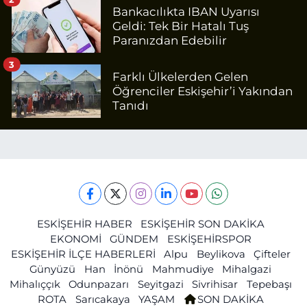
Bankacılıkta IBAN Uyarısı
Geldi: Tek Bir Hatalı Tuş
Paranızdan Edebilir
3
Farklı Ülkelerden Gelen
Öğrenciler Eskişehir’i Yakından
Tanıdı
ESKİŞEHİR HABER
ESKİŞEHİR SON DAKİKA
EKONOMİ
GÜNDEM
ESKİŞEHİRSPOR
ESKİŞEHİR İLÇE HABERLERİ
Alpu
Beylikova
Çifteler
Günyüzü
Han
İnönü
Mahmudiye
Mihalgazi
Mihalıççık
Odunpazarı
Seyitgazi
Sivrihisar
Tepebaşı
ROTA
Sarıcakaya
YAŞAM
SON DAKİKA