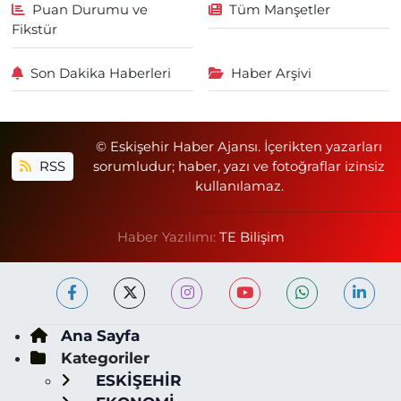
Puan Durumu ve
Tüm Manşetler
Fikstür
Son Dakika Haberleri
Haber Arşivi
© Eskişehir Haber Ajansı. İçerikten yazarları
RSS
sorumludur; haber, yazı ve fotoğraflar izinsiz
kullanılamaz.
Haber Yazılımı:
TE Bilişim
Ana Sayfa
Kategoriler
ESKİŞEHİR