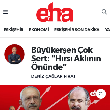
ESKİŞEHİR
EKONOMİ
ESKİŞEHİR SON DAKİKA
Y
Büyükerşen Çok
Sert: "Hırsı Aklının
Önünde"
DENIZ ÇAĞLAR FIRAT