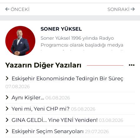
ÖNCEKI
SONRAKI
SONER YÜKSEL
Soner Yüksel 1996 yılında Radyo
Programcısı olarak başladığı medya
hayatına fasılasız devam etmektedir.
Daha önce şehrin çeşitli gazete ve
Yazarın Diğer Yazıları
tv'lerinde yazı, haber ve sunuculuk
görevlerinde bulunan Yüksel Eskişehir
Eskişehir Ekonomisinde Tedirgin Bir Süreç
Haber Ajansı (EHA) bünyesinde Medya
Grup Başkanı olarak mesleğini
07.08.2026
sürdürmektedir.
Aynı Kişiler…
06.08.2026
Yeni mi, Yeni CHP mi?
05.08.2026
GINA GELDİ... Yine YENİ Yeniden!
03.08.2026
Eskişehir Seçim Senaryoları
29.07.2026