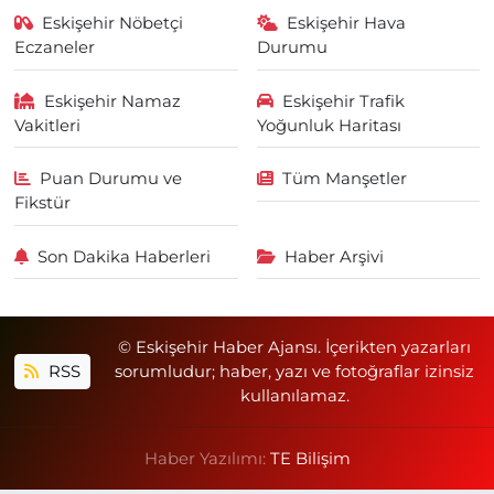
Eskişehir Nöbetçi
Eskişehir Hava
Eczaneler
Durumu
Eskişehir Namaz
Eskişehir Trafik
Vakitleri
Yoğunluk Haritası
Puan Durumu ve
Tüm Manşetler
Fikstür
Son Dakika Haberleri
Haber Arşivi
© Eskişehir Haber Ajansı. İçerikten yazarları
RSS
sorumludur; haber, yazı ve fotoğraflar izinsiz
kullanılamaz.
Haber Yazılımı:
TE Bilişim