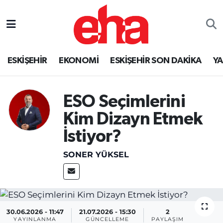
ESKİŞEHİR
EKONOMİ
ESKİŞEHİR SON DAKİKA
Y
ESO Seçimlerini
Kim Dizayn Etmek
İstiyor?
SONER YÜKSEL
30.06.2026 - 11:47
21.07.2026 - 15:30
2
YAYINLANMA
GÜNCELLEME
PAYLAŞIM