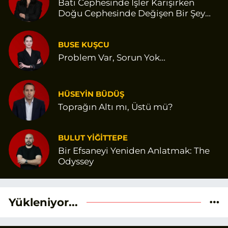
Batı Cephesinde İşler Karışırken
Doğu Cephesinde Değişen Bir Şey
Var Gibi
BUSE KUŞCU
Problem Var, Sorun Yok…
HÜSEYİN BÜDÜŞ
Toprağın Altı mı, Üstü mü?
BULUT YİĞİTTEPE
Bir Efsaneyi Yeniden Anlatmak: The
Odyssey
Yükleniyor...