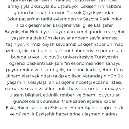
güncel gelişmelerini tarafsız ve güvenilir yayıncılık
anlayışıyla okuruyla buluşturuyor; Eskişehir'in nabzını
günün her saati tutuyor. Porsuk Çayı kıyısından,
Odunpazarı'nın tarihi evlerinden ve Sazova Parkı'ndan
sıcak gelişmeler, Eskişehir Valiliği ile Eskişehir
Büyükşehir Belediyesi duyuruları, yerel gündem ve şehir
yaşamına dair tüm detaylar anbean sayfalarımıza
taşınıyor. Kırmızı-Siyah sevdamız Eskişehirspor'un maç
özetleri, fikstür, transfer ve spor haberleriyle sporun kalbi
burada atıyor. Üç büyük üniversitesiyle Türkiye'nin
öğrenci başkenti Eskişehir'in ekonomisinden sanayi,
gayrimenkul ve ticaret gelişmelerine kadar şehrin tüm
dinamikleri yakından takip ediliyor. Vatandaşın günlük
yaşamını kolaylaştıran Eskişehir nöbetçi eczane listesi,
namaz ve ezan vakitleri, anlık hava durumu, tramvay ve
ulaşım bilgileri, etkinlik rehberi ve önemli duyurular
güncel olarak sunulur. Merkezden ilçelere kadar
Eskişehir'in sesi olan Eskişehir Haber Ajansı; doğru, hızlı
ve güvenilir Eskişehir haberlerine ulaşmanın adresi.