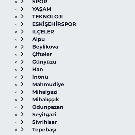
SPOR
YAŞAM
TEKNOLOJİ
ESKİŞEHİRSPOR
İLÇELER
Alpu
Beylikova
Çifteler
Günyüzü
Han
İnönü
Mahmudiye
Mihalgazi
Mihalıççık
Odunpazarı
Seyitgazi
Sivrihisar
Tepebaşı