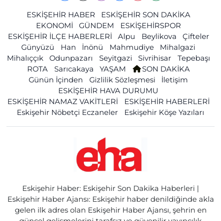
ESKİŞEHİR HABER
ESKİŞEHİR SON DAKİKA
EKONOMİ
GÜNDEM
ESKİŞEHİRSPOR
ESKİŞEHİR İLÇE HABERLERİ
Alpu
Beylikova
Çifteler
Günyüzü
Han
İnönü
Mahmudiye
Mihalgazi
Mihalıççık
Odunpazarı
Seyitgazi
Sivrihisar
Tepebaşı
ROTA
Sarıcakaya
YAŞAM
SON DAKİKA
Günün İçinden
Gizlilik Sözleşmesi
İletişim
ESKİŞEHİR HAVA DURUMU
ESKİŞEHİR NAMAZ VAKİTLERİ
ESKİŞEHİR HABERLERİ
Eskişehir Nöbetçi Eczaneler
Eskişehir Köşe Yazıları
Eskişehir Haber: Eskişehir Son Dakika Haberleri |
Eskişehir Haber Ajansı: Eskişehir haber denildiğinde akla
gelen ilk adres olan Eskişehir Haber Ajansı, şehrin en