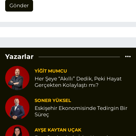
Gönder
Yazarlar
YİĞİT MUMCU
Her Şeye “Akıllı” Dedik, Peki Hayat
Gerçekten Kolaylaştı mı?
SONER YÜKSEL
Eskişehir Ekonomisinde Tedirgin Bir
Süreç
AYŞE KAYTAN UÇAK