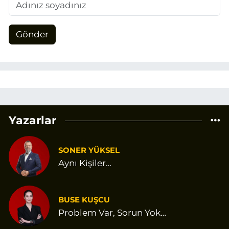
Gönder
Yazarlar
SONER YÜKSEL
Aynı Kişiler…
BUSE KUŞCU
Problem Var, Sorun Yok…