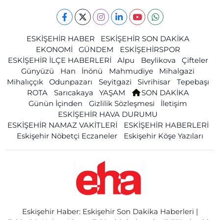
ESKİŞEHİR HABER
ESKİŞEHİR SON DAKİKA
EKONOMİ
GÜNDEM
ESKİŞEHİRSPOR
ESKİŞEHİR İLÇE HABERLERİ
Alpu
Beylikova
Çifteler
Günyüzü
Han
İnönü
Mahmudiye
Mihalgazi
Mihalıççık
Odunpazarı
Seyitgazi
Sivrihisar
Tepebaşı
ROTA
Sarıcakaya
YAŞAM
SON DAKİKA
Günün İçinden
Gizlilik Sözleşmesi
İletişim
ESKİŞEHİR HAVA DURUMU
ESKİŞEHİR NAMAZ VAKİTLERİ
ESKİŞEHİR HABERLERİ
Eskişehir Nöbetçi Eczaneler
Eskişehir Köşe Yazıları
Eskişehir Haber: Eskişehir Son Dakika Haberleri |