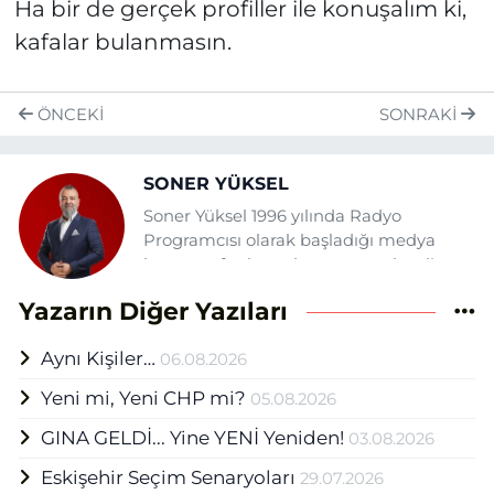
Ha bir de gerçek profiller ile konuşalım ki,
kafalar bulanmasın.
ÖNCEKI
SONRAKI
SONER YÜKSEL
Soner Yüksel 1996 yılında Radyo
Programcısı olarak başladığı medya
hayatına fasılasız devam etmektedir.
Daha önce şehrin çeşitli gazete ve
Yazarın Diğer Yazıları
tv'lerinde yazı, haber ve sunuculuk
görevlerinde bulunan Yüksel Eskişehir
Aynı Kişiler…
06.08.2026
Haber Ajansı (EHA) bünyesinde Medya
Grup Başkanı olarak mesleğini
Yeni mi, Yeni CHP mi?
05.08.2026
sürdürmektedir.
GINA GELDİ... Yine YENİ Yeniden!
03.08.2026
Eskişehir Seçim Senaryoları
29.07.2026