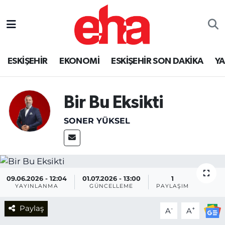
ESKİŞEHİR
EKONOMİ
ESKİŞEHİR SON DAKİKA
Y
Bir Bu Eksikti
SONER YÜKSEL
09.06.2026 - 12:04
01.07.2026 - 13:00
1
YAYINLANMA
GÜNCELLEME
PAYLAŞIM
Paylaş
-
+
A
A