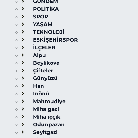
GÜNDEM
POLİTİKA
SPOR
YAŞAM
TEKNOLOJİ
ESKİŞEHİRSPOR
İLÇELER
Alpu
Beylikova
Çifteler
Günyüzü
Han
İnönü
Mahmudiye
Mihalgazi
Mihalıççık
Odunpazarı
Seyitgazi