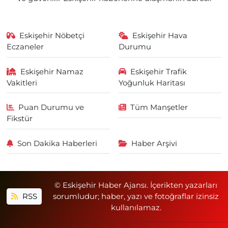
Eskişehir Nöbetçi
Eskişehir Hava
Eczaneler
Durumu
Eskişehir Namaz
Eskişehir Trafik
Vakitleri
Yoğunluk Haritası
Puan Durumu ve
Tüm Manşetler
Fikstür
Son Dakika Haberleri
Haber Arşivi
© Eskişehir Haber Ajansı. İçerikten yazarları
RSS
sorumludur; haber, yazı ve fotoğraflar izinsiz
kullanılamaz.