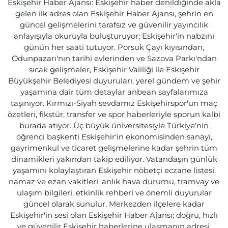
Eskişehir Haber Ajansı: Eskişehir haber denildiğinde akla
gelen ilk adres olan Eskişehir Haber Ajansı, şehrin en
güncel gelişmelerini tarafsız ve güvenilir yayıncılık
anlayışıyla okuruyla buluşturuyor; Eskişehir'in nabzını
günün her saati tutuyor. Porsuk Çayı kıyısından,
Odunpazarı'nın tarihi evlerinden ve Sazova Parkı'ndan
sıcak gelişmeler, Eskişehir Valiliği ile Eskişehir
Büyükşehir Belediyesi duyuruları, yerel gündem ve şehir
yaşamına dair tüm detaylar anbean sayfalarımıza
taşınıyor. Kırmızı-Siyah sevdamız Eskişehirspor'un maç
özetleri, fikstür, transfer ve spor haberleriyle sporun kalbi
burada atıyor. Üç büyük üniversitesiyle Türkiye'nin
öğrenci başkenti Eskişehir'in ekonomisinden sanayi,
gayrimenkul ve ticaret gelişmelerine kadar şehrin tüm
dinamikleri yakından takip ediliyor. Vatandaşın günlük
yaşamını kolaylaştıran Eskişehir nöbetçi eczane listesi,
namaz ve ezan vakitleri, anlık hava durumu, tramvay ve
ulaşım bilgileri, etkinlik rehberi ve önemli duyurular
güncel olarak sunulur. Merkezden ilçelere kadar
Eskişehir'in sesi olan Eskişehir Haber Ajansı; doğru, hızlı
ve güvenilir Eskişehir haberlerine ulaşmanın adresi.