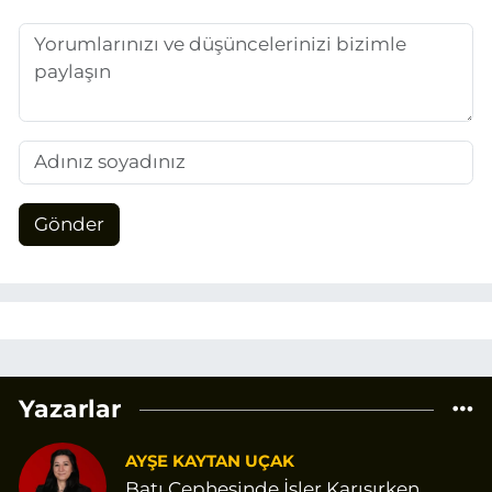
Gönder
Yazarlar
AYŞE KAYTAN UÇAK
Batı Cephesinde İşler Karışırken