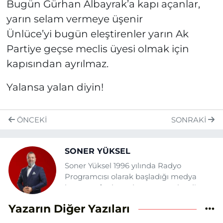
Bugün Gürhan Albayrak’a kapı açanlar,
yarın selam vermeye üşenir
Ünlüce’yi bugün eleştirenler yarın Ak
Partiye geçse meclis üyesi olmak için
kapısından ayrılmaz.
Yalansa yalan diyin!
ÖNCEKI
SONRAKI
SONER YÜKSEL
Soner Yüksel 1996 yılında Radyo
Programcısı olarak başladığı medya
hayatına fasılasız devam etmektedir.
Daha önce şehrin çeşitli gazete ve
Yazarın Diğer Yazıları
tv'lerinde yazı, haber ve sunuculuk
görevlerinde bulunan Yüksel Eskişehir