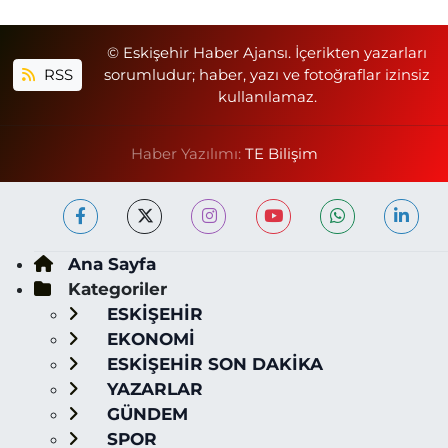
© Eskişehir Haber Ajansı. İçerikten yazarları
RSS
sorumludur; haber, yazı ve fotoğraflar izinsiz
kullanılamaz.
Haber Yazılımı:
TE Bilişim
Ana Sayfa
Kategoriler
ESKİŞEHİR
EKONOMİ
ESKİŞEHİR SON DAKİKA
YAZARLAR
GÜNDEM
SPOR