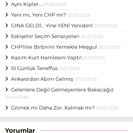
Aynı Kişiler…
06.08.2026
Haber Ajansı (EHA) bünyesinde Medya
Grup Başkanı olarak mesleğini
Yeni mi, Yeni CHP mi?
05.08.2026
sürdürmektedir.
GINA GELDİ... Yine YENİ Yeniden!
03.08.2026
Eskişehir Seçim Senaryoları
29.07.2026
CHP'liler Birbirini Yemekle Meşgul
28.07.2026
Kazım Kurt Hamlesini Yaptı!
23.07.2026
10 Günlük Teneffüs
21.07.2026
Ankara'dan Abim Gelmiş
07.07.2026
Gelenlere Değil Gelmeyenlere Bakacağız
06.07.2026
Gitmek mi Daha Zor, Kalmak mı?
03.07.2026
Yorumlar