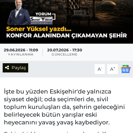
29.06.2026 - 11:09
20.07.2026 - 17:30
YAYINLANMA
GÜNCELLEME
Paylaş
-
+
A
A
İşte bu yüzden Eskişehir'de yalnızca
siyaset değil; oda seçimleri de, sivil
toplum kuruluşları da, şehrin geleceğini
belirleyecek bütün yarışlar eski
heyecanını yavaş yavaş kaybediyor.