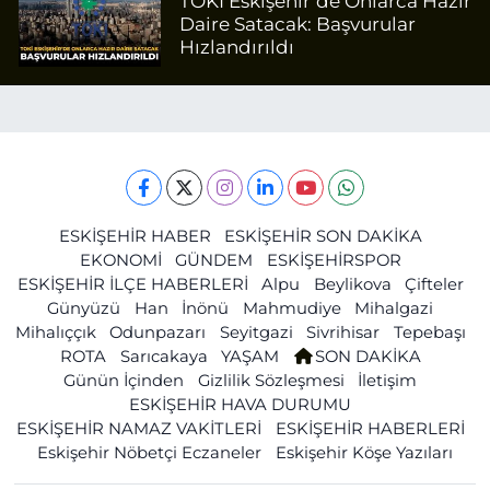
TOKİ Eskişehir’de Onlarca Hazır
Daire Satacak: Başvurular
Hızlandırıldı
ESKİŞEHİR HABER
ESKİŞEHİR SON DAKİKA
EKONOMİ
GÜNDEM
ESKİŞEHİRSPOR
ESKİŞEHİR İLÇE HABERLERİ
Alpu
Beylikova
Çifteler
Günyüzü
Han
İnönü
Mahmudiye
Mihalgazi
Mihalıççık
Odunpazarı
Seyitgazi
Sivrihisar
Tepebaşı
ROTA
Sarıcakaya
YAŞAM
SON DAKİKA
Günün İçinden
Gizlilik Sözleşmesi
İletişim
ESKİŞEHİR HAVA DURUMU
ESKİŞEHİR NAMAZ VAKİTLERİ
ESKİŞEHİR HABERLERİ
Eskişehir Nöbetçi Eczaneler
Eskişehir Köşe Yazıları