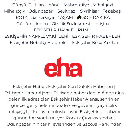
Günyüzü
Han
İnönü
Mahmudiye
Mihalgazi
Mihalıççık
Odunpazarı
Seyitgazi
Sivrihisar
Tepebaşı
ROTA
Sarıcakaya
YAŞAM
SON DAKİKA
Günün İçinden
Gizlilik Sözleşmesi
İletişim
ESKİŞEHİR HAVA DURUMU
ESKİŞEHİR NAMAZ VAKİTLERİ
ESKİŞEHİR HABERLERİ
Eskişehir Nöbetçi Eczaneler
Eskişehir Köşe Yazıları
Eskişehir Haber: Eskişehir Son Dakika Haberleri |
Eskişehir Haber Ajansı: Eskişehir haber denildiğinde akla
gelen ilk adres olan Eskişehir Haber Ajansı, şehrin en
güncel gelişmelerini tarafsız ve güvenilir yayıncılık
anlayışıyla okuruyla buluşturuyor; Eskişehir'in nabzını
günün her saati tutuyor. Porsuk Çayı kıyısından,
Odunpazarı'nın tarihi evlerinden ve Sazova Parkı'ndan