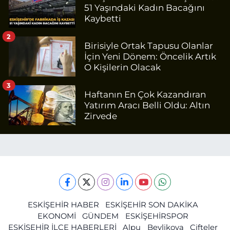
51 Yaşındaki Kadın Bacağını
Kaybetti
2
Birisiyle Ortak Tapusu Olanlar
İçin Yeni Dönem: Öncelik Artık
O Kişilerin Olacak
3
Haftanın En Çok Kazandıran
Yatırım Aracı Belli Oldu: Altın
Zirvede
ESKİŞEHİR HABER
ESKİŞEHİR SON DAKİKA
EKONOMİ
GÜNDEM
ESKİŞEHİRSPOR
ESKİŞEHİR İLÇE HABERLERİ
Alpu
Beylikova
Çifteler