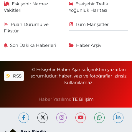
Eskişehir Namaz
Eskişehir Trafik
Vakitleri
Yoğunluk Haritası
Puan Durumu ve
Tüm Manşetler
Fikstür
Son Dakika Haberleri
Haber Arşivi
© Eskişehir Haber Ajansı. İçerikten yazarları
RSS
sorumludur; haber, yazı ve fotoğraflar izinsiz
kullanılamaz.
Haber Yazılımı:
TE Bilişim
Ana Sayfa