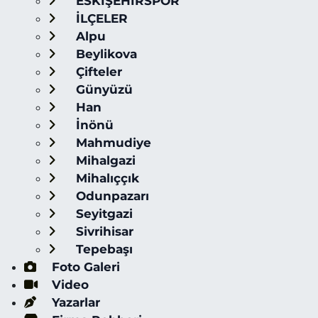
ESKİŞEHİRSPOR
İLÇELER
Alpu
Beylikova
Çifteler
Günyüzü
Han
İnönü
Mahmudiye
Mihalgazi
Mihalıççık
Odunpazarı
Seyitgazi
Sivrihisar
Tepebaşı
Foto Galeri
Video
Yazarlar