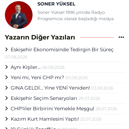
SONER YÜKSEL
Soner Yüksel 1996 yılında Radyo
Programcısı olarak başladığı medya
hayatına fasılasız devam etmektedir.
Daha önce şehrin çeşitli gazete ve
Yazarın Diğer Yazıları
tv'lerinde yazı, haber ve sunuculuk
görevlerinde bulunan Yüksel Eskişehir
Eskişehir Ekonomisinde Tedirgin Bir Süreç
Haber Ajansı (EHA) bünyesinde Medya
Grup Başkanı olarak mesleğini
07.08.2026
sürdürmektedir.
Aynı Kişiler…
06.08.2026
Yeni mi, Yeni CHP mi?
05.08.2026
GINA GELDİ... Yine YENİ Yeniden!
03.08.2026
Eskişehir Seçim Senaryoları
29.07.2026
CHP'liler Birbirini Yemekle Meşgul
28.07.2026
Kazım Kurt Hamlesini Yaptı!
23.07.2026