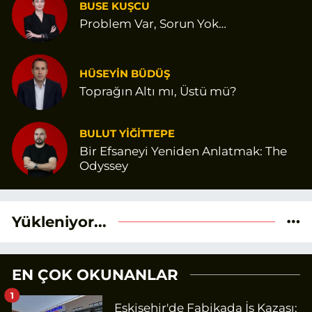
BUSE KUŞCU
Problem Var, Sorun Yok…
HÜSEYİN BÜDÜŞ
Toprağın Altı mı, Üstü mü?
BULUT YİĞİTTEPE
Bir Efsaneyi Yeniden Anlatmak: The
Odyssey
Yükleniyor...
EN ÇOK OKUNANLAR
1
Eskişehir'de Fabikada İş Kazası: