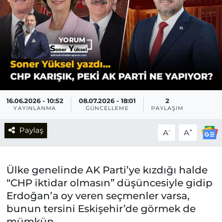
16.06.2026 - 10:52
08.07.2026 - 18:01
2
YAYINLANMA
GÜNCELLEME
PAYLAŞIM
Paylaş
-
+
A
A
Ülke genelinde AK Parti’ye kızdığı halde
“CHP iktidar olmasın” düşüncesiyle gidip
Erdoğan’a oy veren seçmenler varsa,
bunun tersini Eskişehir’de görmek de
mümkün.