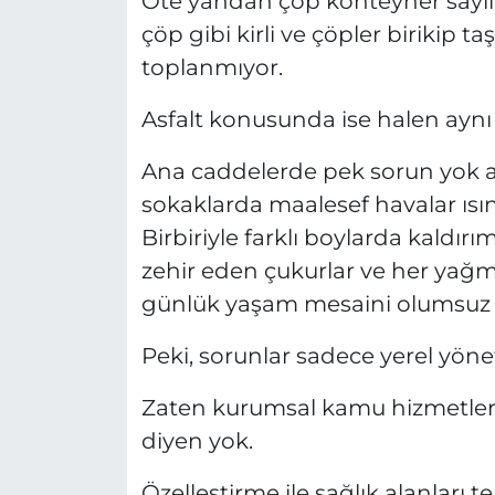
Öte yandan çöp konteyner sayılar
çöp gibi kirli ve çöpler birikip ta
toplanmıyor.
Asfalt konusunda ise halen aynı 
Ana caddelerde pek sorun yok ama
sokaklarda maalesef havalar ıs
Birbiriyle farklı boylarda kaldırım
zehir eden çukurlar ve her yağ
günlük yaşam mesaini olumsuz 
Peki, sorunlar sadece yerel yöne
Zaten kurumsal kamu hizmetleri
diyen yok.
Özelleştirme ile sağlık alanları 