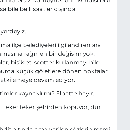
ı yetersiz, konteynerlerin kendisi bile
şsa bile belli saatler dışında
yerdeyiz.
 ilçe belediyeleri ilgilendiren ara
ınmasına rağmen bir değişim yok.
lar, bisiklet, scotter kullanmayı bile
murda küçük göletlere dönen noktalar
etkilemeye devam ediyor.
timler kaynaklı mı? Elbette hayır…
 teker teker şehirden kopuyor, dur
tehdit altında ama verilen sözlerin resmi