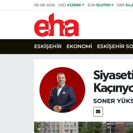
06-08-2026
USD
47,5986
EUR
55,0700
GBP
64,
ESKİŞEHİR
EKONOMİ
ESKİŞEHİR S
Siyaset
Kaçırıy
SONER YÜK