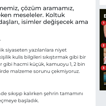
şmemiz, çözüm aramamız,
ken meseleler. Koltuk
ndaşları, isimler değişecek ama
1
.
2
lik siyaseten yazılanlara niyet
şilik kulis bilgileri sıkıştırmak gibi bir
r gibi hacmi küçük, kamuoyu 1, 2 bin
3
 şehirde malzeme sorunu çekmiyoruz.
de sıkışıp kalırken şehrin tamamını
geçmeye başladık.