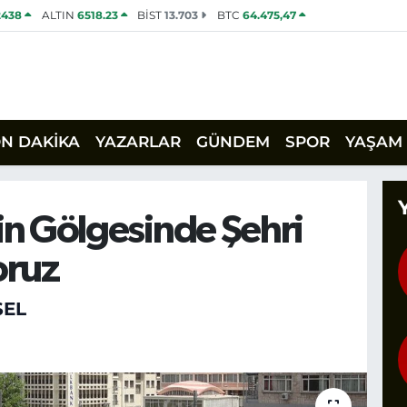
2438
ALTIN
6518.23
BİST
13.703
BTC
64.475,47
ON DAKİKA
YAZARLAR
GÜNDEM
SPOR
YAŞAM
in Gölgesinde Şehri
oruz
SEL