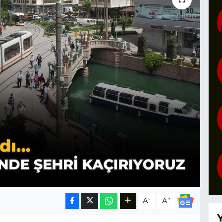
-
+
A
A