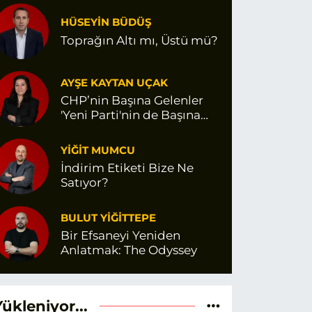
HÜSEYİN BÜDÜŞ
Toprağın Altı mı, Üstü mü?
AYŞE KAYTAN UÇAK
CHP’nin Başına Gelenler
'Yeni Parti'nin de Başına
Gelir mi?
YİĞİT MUMCU
İndirim Etiketi Bize Ne
Satıyor?
BULUT YİĞİTTEPE
Bir Efsaneyi Yeniden
Anlatmak: The Odyssey
Yükleniyor...