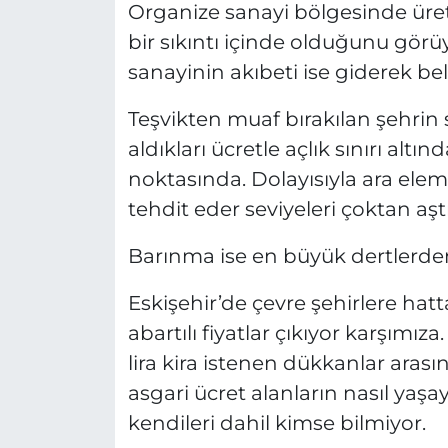
Organize sanayi bölgesinde üret
bir sıkıntı içinde olduğunu görü
sanayinin akıbeti ise giderek beli
Teşvikten muaf bırakılan şehrin sü
aldıkları ücretle açlık sınırı alt
noktasında. Dolayısıyla ara ele
tehdit eder seviyeleri çoktan aştı
Barınma ise en büyük dertlerden
Eskişehir’de çevre şehirlere hat
abartılı fiyatlar çıkıyor karşımız
lira kira istenen dükkanlar arasın
asgari ücret alanların nasıl yaş
kendileri dahil kimse bilmiyor.