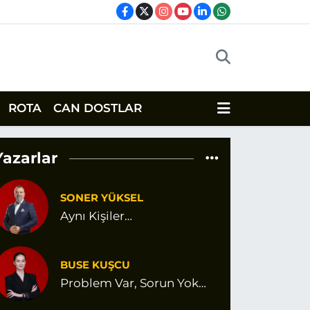
ROTA
CAN DOSTLAR
Yazarlar
SONER YÜKSEL
Aynı Kişiler…
BUSE KUŞCU
Problem Var, Sorun Yok…