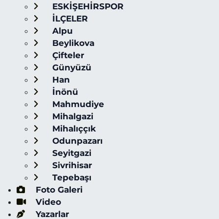
ESKİŞEHİRSPOR
İLÇELER
Alpu
Beylikova
Çifteler
Günyüzü
Han
İnönü
Mahmudiye
Mihalgazi
Mihalıççık
Odunpazarı
Seyitgazi
Sivrihisar
Tepebaşı
Foto Galeri
Video
Yazarlar