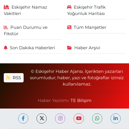
Eskişehir Namaz
Eskişehir Trafik
Vakitleri
Yoğunluk Haritası
Puan Durumu ve
Tüm Manşetler
Fikstür
Son Dakika Haberleri
Haber Arşivi
© Eskişehir Haber Ajansı. İçerikten yazarları
RSS
sorumludur; haber, yazı ve fotoğraflar izinsiz
kullanılamaz.
Haber Yazılımı:
TE Bilişim