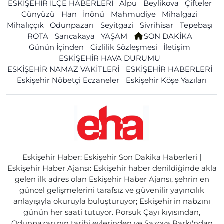
ESKİŞEHİR İLÇE HABERLERİ
Alpu
Beylikova
Çifteler
Günyüzü
Han
İnönü
Mahmudiye
Mihalgazi
Mihalıççık
Odunpazarı
Seyitgazi
Sivrihisar
Tepebaşı
ROTA
Sarıcakaya
YAŞAM
SON DAKİKA
Günün İçinden
Gizlilik Sözleşmesi
İletişim
ESKİŞEHİR HAVA DURUMU
ESKİŞEHİR NAMAZ VAKİTLERİ
ESKİŞEHİR HABERLERİ
Eskişehir Nöbetçi Eczaneler
Eskişehir Köşe Yazıları
Eskişehir Haber: Eskişehir Son Dakika Haberleri |
Eskişehir Haber Ajansı: Eskişehir haber denildiğinde akla
gelen ilk adres olan Eskişehir Haber Ajansı, şehrin en
güncel gelişmelerini tarafsız ve güvenilir yayıncılık
anlayışıyla okuruyla buluşturuyor; Eskişehir'in nabzını
günün her saati tutuyor. Porsuk Çayı kıyısından,
Odunpazarı'nın tarihi evlerinden ve Sazova Parkı'ndan