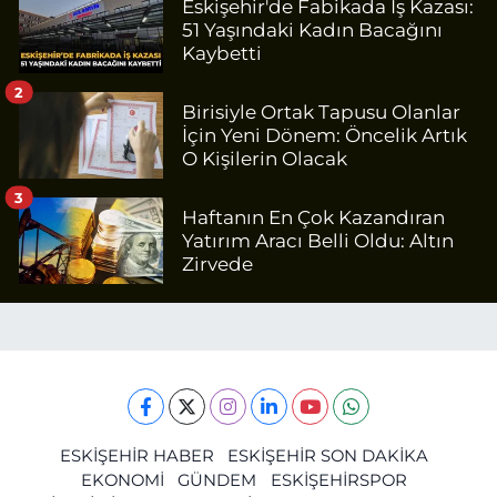
Eskişehir'de Fabikada İş Kazası:
51 Yaşındaki Kadın Bacağını
Kaybetti
2
Birisiyle Ortak Tapusu Olanlar
İçin Yeni Dönem: Öncelik Artık
O Kişilerin Olacak
3
Haftanın En Çok Kazandıran
Yatırım Aracı Belli Oldu: Altın
Zirvede
ESKİŞEHİR HABER
ESKİŞEHİR SON DAKİKA
EKONOMİ
GÜNDEM
ESKİŞEHİRSPOR