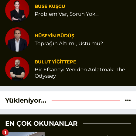
BUSE KUŞCU
Problem Var, Sorun Yok…
HÜSEYİN BÜDÜŞ
Toprağın Altı mı, Üstü mü?
BULUT YİĞİTTEPE
Bir Efsaneyi Yeniden Anlatmak: The
Odyssey
Yükleniyor...
EN ÇOK OKUNANLAR
1