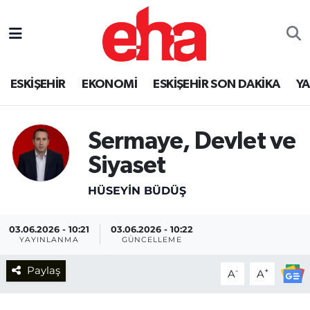
ESKİŞEHİR
EKONOMİ
ESKİŞEHİR SON DAKİKA
Y
Sermaye, Devlet ve
Siyaset
HÜSEYİN BÜDÜŞ
03.06.2026 - 10:21
03.06.2026 - 10:22
YAYINLANMA
GÜNCELLEME
Paylaş
-
+
A
A