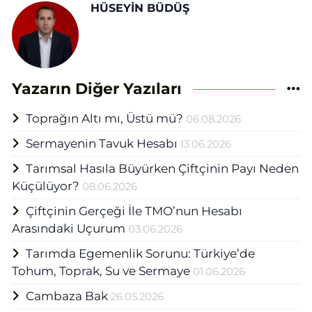
HÜSEYİN BÜDÜŞ
Yazarın Diğer Yazıları
Toprağın Altı mı, Üstü mü?
06.08.2026
Sermayenin Tavuk Hesabı
13.06.2026
Tarımsal Hasıla Büyürken Çiftçinin Payı Neden
Küçülüyor?
08.06.2026
Çiftçinin Gerçeği İle TMO’nun Hesabı
Arasındaki Uçurum
03.06.2026
Tarımda Egemenlik Sorunu: Türkiye’de
Tohum, Toprak, Su ve Sermaye
01.06.2026
Cambaza Bak
26.05.2026