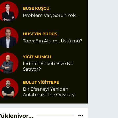
BUSE KUŞCU
Problem Var, Sorun Yok…
HÜSEYİN BÜDÜŞ
Toprağın Altı mı, Üstü mü?
YİĞİT MUMCU
İndirim Etiketi Bize Ne
Satıyor?
BULUT YİĞİTTEPE
Bir Efsaneyi Yeniden
Anlatmak: The Odyssey
Yükleniyor...