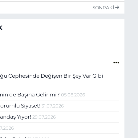
SONRAKI
K
oğu Cephesinde Değişen Bir Şey Var Gibi
'nin de Başına Gelir mi?
05.08.2026
 Sorumlu Siyaset!
31.07.2026
tandaş Yiyor!
29.07.2026
07.2026