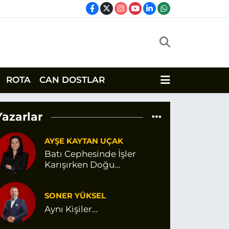
ROTA
CAN DOSTLAR
Yazarlar
AYŞE KAYTAN UÇAK
Batı Cephesinde İşler
Karışırken Doğu
Cephesinde Değişen Bir
Şey Var Gibi
SONER YÜKSEL
Aynı Kişiler…