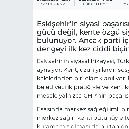
YAYINLANMA
GÜNCELLEME
PAY
Eskişehir'in siyasi başarı
gücü değil, kente özgü s
bulunuyor. Ancak parti i
dengeyi ilk kez ciddi biçi
Eskişehir'in siyasal hikayesi, Tü
ayrışıyor. Kent, uzun yıllardır s
kalelerinden biri olarak anılıyor
belediyecilik pratiğiyle ve kent kü
mesele yalnızca CHP'nin başarısı
Esasında merkez sağ eğilimli bir 
merkez sağın kenti bütünüyle tem
kuramamış olması da bu tablonu