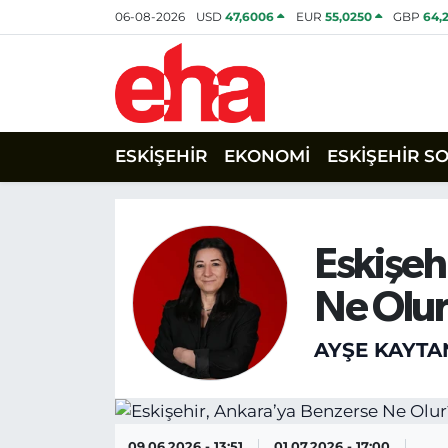
06-08-2026
USD
47,6006
EUR
55,0250
GBP
64,
ESKİŞEHİR
EKONOMİ
ESKİŞEHİR S
Eskişeh
Ne Olu
AYŞE KAYTA
09.06.2026 - 13:51
01.07.2026 - 17:00