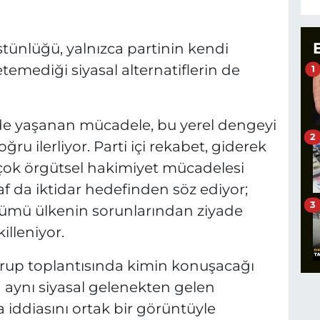
stünlüğü, yalnızca partinin kendi
etemediği siyasal alternatiflerin de
1
e yaşanan mücadele, bu yerel dengeyi
2
ru ilerliyor. Parti içi rekabet, giderek
an çok örgütsel hakimiyet mücadelesi
f da iktidar hedefinden söz ediyor;
3
ümü ülkenin sorunlarından ziyade
killeniyor.
grup toplantısında kimin konuşacağı
a aynı siyasal gelenekten gelen
ma iddiasını ortak bir görüntüyle