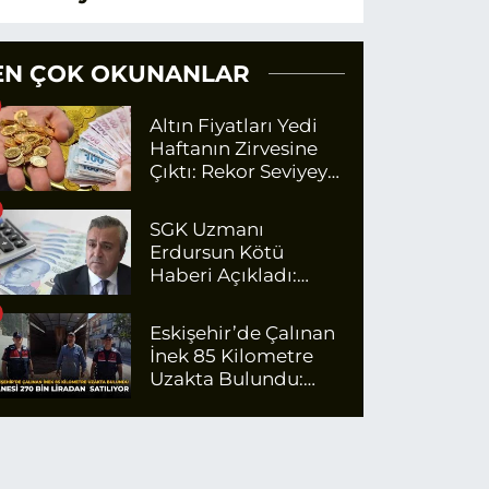
EN ÇOK OKUNANLAR
Altın Fiyatları Yedi
Haftanın Zirvesine
Çıktı: Rekor Seviyeye
Yaklaşıyor
SGK Uzmanı
Erdursun Kötü
Haberi Açıkladı:
Emekli Maaş Zammı
İçin Net Rakam
Eskişehir’de Çalınan
İnek 85 Kilometre
Uzakta Bulundu:
Tanesi 270 Bin
Liradan Satılıyor