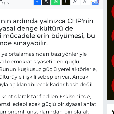
-
+
A
A
LAŞIM
sının ardında yalnızca CHP'nin
iyasal denge kültürü de
çi mücadelelerin büyümesi, bu
mde sınayabilir.
rkiye ortalamasından bazı yönleriyle
osyal demokrat siyasetin en güçlü
. Bunun kuşkusuz güçlü yerel aktörlerle,
ltürüyle ilişkili sebepleri var. Ancak
yla açıklanabilecek kadar basit değil.
kent olarak tarif edilen Eskişehir'de,
sil edebilecek güçlü bir siyasal anlatı
n önemli unsurlarından biri olarak