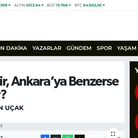
2398
ALTIN
6513.94
BİST
13.768
BTC
64.602,05
ON DAKİKA
YAZARLAR
GÜNDEM
SPOR
YAŞAM
ir, Ankara’ya Benzerse
r?
N UÇAK
2