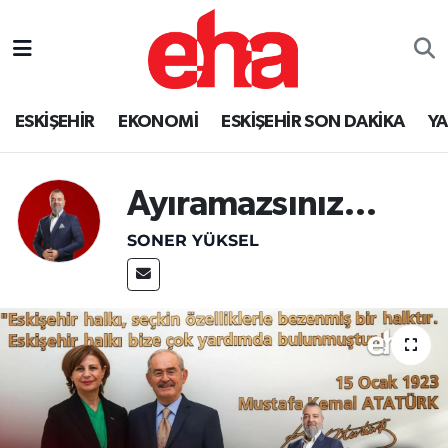
ESKİŞEHİR
EKONOMİ
ESKİŞEHİR SON DAKİKA
Y
Ayıramazsınız…
SONER YÜKSEL