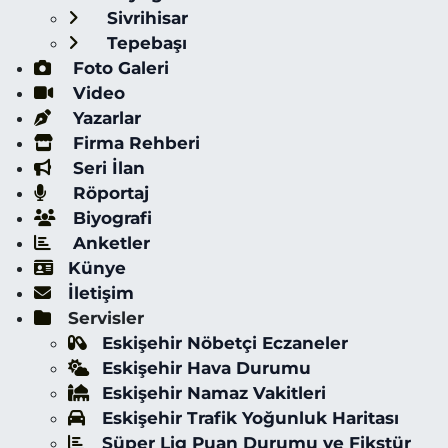
Sivrihisar
Tepebaşı
Foto Galeri
Video
Yazarlar
Firma Rehberi
Seri İlan
Röportaj
Biyografi
Anketler
Künye
İletişim
Servisler
Eskişehir Nöbetçi Eczaneler
Eskişehir Hava Durumu
Eskişehir Namaz Vakitleri
Eskişehir Trafik Yoğunluk Haritası
Süper Lig Puan Durumu ve Fikstür