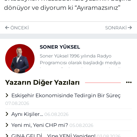
dönüyor ve diyorum ki “Ayıramazsınız”
ÖNCEKI
SONRAKI
SONER YÜKSEL
Soner Yüksel 1996 yılında Radyo
Programcısı olarak başladığı medya
hayatına fasılasız devam etmektedir.
Daha önce şehrin çeşitli gazete ve
Yazarın Diğer Yazıları
tv'lerinde yazı, haber ve sunuculuk
görevlerinde bulunan Yüksel Eskişehir
Eskişehir Ekonomisinde Tedirgin Bir Süreç
Haber Ajansı (EHA) bünyesinde Medya
Grup Başkanı olarak mesleğini
07.08.2026
sürdürmektedir.
Aynı Kişiler…
06.08.2026
Yeni mi, Yeni CHP mi?
05.08.2026
GINA GELDİ... Yine YENİ Yeniden!
03.08.2026