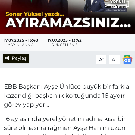
17.07.2025 - 13:40
17.07.2025 - 13:42
YAYINLANMA
GÜNCELLEME
Paylaş
-
+
A
A
EBB Başkanı Ayşe Ünlüce büyük bir farkla
kazandığı başkanlık koltuğunda 16 aydır
görev yapıyor…
16 ay aslında yerel yönetim adına kısa bir
süre olmasına rağmen Ayşe Hanım uzun