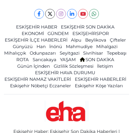
ESKİŞEHİR HABER
ESKİŞEHİR SON DAKİKA
EKONOMİ
GÜNDEM
ESKİŞEHİRSPOR
ESKİŞEHİR İLÇE HABERLERİ
Alpu
Beylikova
Çifteler
Günyüzü
Han
İnönü
Mahmudiye
Mihalgazi
Mihalıççık
Odunpazarı
Seyitgazi
Sivrihisar
Tepebaşı
ROTA
Sarıcakaya
YAŞAM
SON DAKİKA
Günün İçinden
Gizlilik Sözleşmesi
İletişim
ESKİŞEHİR HAVA DURUMU
ESKİŞEHİR NAMAZ VAKİTLERİ
ESKİŞEHİR HABERLERİ
Eskişehir Nöbetçi Eczaneler
Eskişehir Köşe Yazıları
Eskişehir Haber: Eskişehir Son Dakika Haberleri |