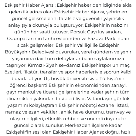
Eskişehir Haber Ajansı: Eskişehir haber denildiğinde akla
gelen ilk adres olan Eskişehir Haber Ajansı, şehrin en
güncel gelişmelerini tarafsız ve güvenilir yayıncılık
anlayışıyla okuruyla buluşturuyor; Eskişehir'in nabzını
günün her saati tutuyor. Porsuk Çayı kıyısından,
Odunpazarı'nın tarihi evlerinden ve Sazova Parkı'ndan
sıcak gelişmeler, Eskişehir Valiliği ile Eskişehir
Büyükşehir Belediyesi duyuruları, yerel gündem ve şehir
yaşamına dair tüm detaylar anbean sayfalarımıza
taşınıyor. Kırmızı-Siyah sevdamız Eskişehirspor'un maç
özetleri, fikstür, transfer ve spor haberleriyle sporun kalbi
burada atıyor. Üç büyük üniversitesiyle Türkiye'nin
öğrenci başkenti Eskişehir'in ekonomisinden sanayi,
gayrimenkul ve ticaret gelişmelerine kadar şehrin tüm
dinamikleri yakından takip ediliyor. Vatandaşın günlük
yaşamını kolaylaştıran Eskişehir nöbetçi eczane listesi,
namaz ve ezan vakitleri, anlık hava durumu, tramvay ve
ulaşım bilgileri, etkinlik rehberi ve önemli duyurular
güncel olarak sunulur. Merkezden ilçelere kadar
Eskişehir'in sesi olan Eskişehir Haber Ajansı; doğru, hızlı