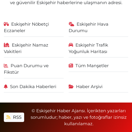
ve güvenilir Eskişehir haberlerine ulaşmanın adresi.
Eskişehir Nöbetçi
Eskişehir Hava
Eczaneler
Durumu
Eskişehir Namaz
Eskişehir Trafik
Vakitleri
Yoğunluk Haritası
Puan Durumu ve
Tüm Manşetler
Fikstür
Son Dakika Haberleri
Haber Arşivi
© Eskişehir Haber Ajansı. İçerikten yazarları
RSS
sorumludur; haber, yazı ve fotoğraflar izinsiz
kullanılamaz.