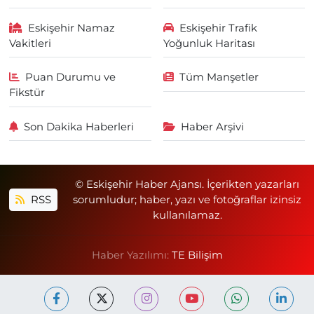
Eskişehir Namaz
Eskişehir Trafik
Vakitleri
Yoğunluk Haritası
Puan Durumu ve
Tüm Manşetler
Fikstür
Son Dakika Haberleri
Haber Arşivi
© Eskişehir Haber Ajansı. İçerikten yazarları
RSS
sorumludur; haber, yazı ve fotoğraflar izinsiz
kullanılamaz.
Haber Yazılımı:
TE Bilişim