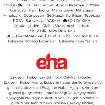
ESKİŞEHİR İLÇE HABERLERİ
Alpu
Beylikova
Çifteler
Günyüzü
Han
İnönü
Mahmudiye
Mihalgazi
Mihalıççık
Odunpazarı
Seyitgazi
Sivrihisar
Tepebaşı
ROTA
Sarıcakaya
YAŞAM
SON DAKİKA
Günün İçinden
Gizlilik Sözleşmesi
İletişim
ESKİŞEHİR HAVA DURUMU
ESKİŞEHİR NAMAZ VAKİTLERİ
ESKİŞEHİR HABERLERİ
Eskişehir Nöbetçi Eczaneler
Eskişehir Köşe Yazıları
Eskişehir Haber: Eskişehir Son Dakika Haberleri |
Eskişehir Haber Ajansı: Eskişehir haber denildiğinde akla
gelen ilk adres olan Eskişehir Haber Ajansı, şehrin en
güncel gelişmelerini tarafsız ve güvenilir yayıncılık
anlayışıyla okuruyla buluşturuyor; Eskişehir'in nabzını
günün her saati tutuyor. Porsuk Çayı kıyısından,