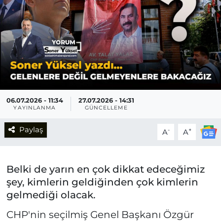
06.07.2026 - 11:34
27.07.2026 - 14:31
YAYINLANMA
GÜNCELLEME
Paylaş
-
+
A
A
Belki de yarın en çok dikkat edeceğimiz
şey, kimlerin geldiğinden çok kimlerin
gelmediği olacak.
CHP'nin seçilmiş Genel Başkanı Özgür