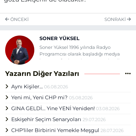
ÖNCEKI
SONRAKI
SONER YÜKSEL
Soner Yüksel 1996 yılında Radyo
Programcısı olarak başladığı medya
hayatına fasılasız devam etmektedir.
Daha önce şehrin çeşitli gazete ve
Yazarın Diğer Yazıları
tv'lerinde yazı, haber ve sunuculuk
görevlerinde bulunan Yüksel Eskişehir
Aynı Kişiler…
06.08.2026
Haber Ajansı (EHA) bünyesinde Medya
Grup Başkanı olarak mesleğini
Yeni mi, Yeni CHP mi?
05.08.2026
sürdürmektedir.
GINA GELDİ... Yine YENİ Yeniden!
03.08.2026
Eskişehir Seçim Senaryoları
29.07.2026
CHP'liler Birbirini Yemekle Meşgul
28.07.2026