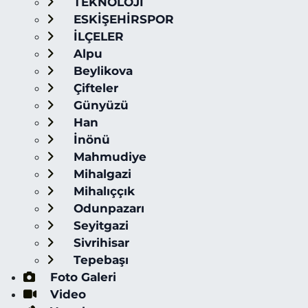
TEKNOLOJİ
ESKİŞEHİRSPOR
İLÇELER
Alpu
Beylikova
Çifteler
Günyüzü
Han
İnönü
Mahmudiye
Mihalgazi
Mihalıççık
Odunpazarı
Seyitgazi
Sivrihisar
Tepebaşı
Foto Galeri
Video