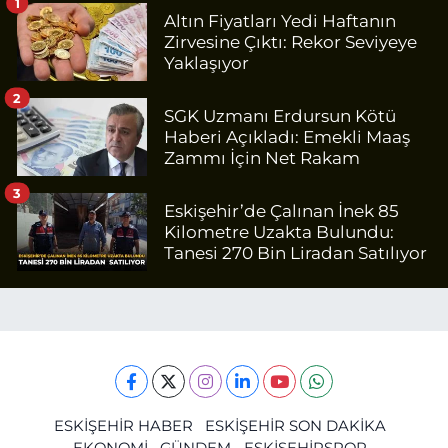
1
Altın Fiyatları Yedi Haftanın
Zirvesine Çıktı: Rekor Seviyeye
Yaklaşıyor
2
SGK Uzmanı Erdursun Kötü
Haberi Açıkladı: Emekli Maaş
Zammı İçin Net Rakam
3
Eskişehir’de Çalınan İnek 85
Kilometre Uzakta Bulundu:
Tanesi 270 Bin Liradan Satılıyor
ESKİŞEHİR HABER
ESKİŞEHİR SON DAKİKA
EKONOMİ
GÜNDEM
ESKİŞEHİRSPOR