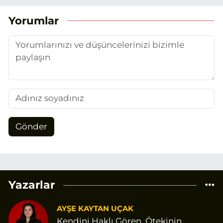
Yorumlar
Gönder
Yazarlar
AYŞE KAYTAN UÇAK
Kendini Haklı Gören, Ötekinin