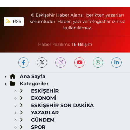
© Eskişehir Haber Ajansı. İçerikten yazarları
RSS
sorumludur. Haber, yazı ve fotoğraflar izinsiz
kullanılamaz.
Haber Yazılımı:
TE Bilişim
Ana Sayfa
Kategoriler
ESKİŞEHİR
EKONOMİ
ESKİŞEHİR SON DAKİKA
YAZARLAR
GÜNDEM
SPOR