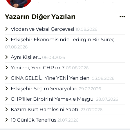
hayatına fasılasız devam etmektedir.
Daha önce şehrin çeşitli gazete ve
Yazarın Diğer Yazıları
tv'lerinde yazı, haber ve sunuculuk
görevlerinde bulunan Yüksel Eskişehir
Vicdan ve Vebal Çerçevesi
10.08.2026
Haber Ajansı (EHA) bünyesinde Medya
Grup Başkanı olarak mesleğini
Eskişehir Ekonomisinde Tedirgin Bir Süreç
sürdürmektedir.
07.08.2026
Aynı Kişiler…
06.08.2026
Yeni mi, Yeni CHP mi?
05.08.2026
GINA GELDİ... Yine YENİ Yeniden!
03.08.2026
Eskişehir Seçim Senaryoları
29.07.2026
CHP'liler Birbirini Yemekle Meşgul
28.07.2026
Kazım Kurt Hamlesini Yaptı!
23.07.2026
10 Günlük Teneffüs
21.07.2026