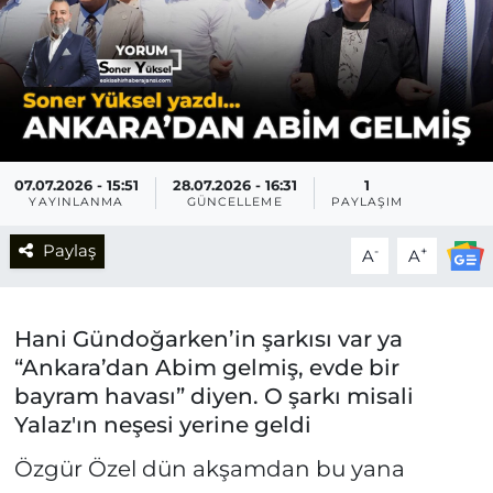
07.07.2026 - 15:51
28.07.2026 - 16:31
1
YAYINLANMA
GÜNCELLEME
PAYLAŞIM
Paylaş
-
+
A
A
Hani Gündoğarken’in şarkısı var ya
“Ankara’dan Abim gelmiş, evde bir
bayram havası” diyen. O şarkı misali
Yalaz'ın neşesi yerine geldi
Özgür Özel dün akşamdan bu yana