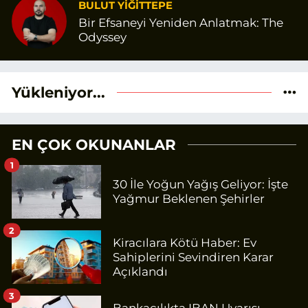
BULUT YİĞİTTEPE
Bir Efsaneyi Yeniden Anlatmak: The
Odyssey
Yükleniyor...
EN ÇOK OKUNANLAR
1
30 İle Yoğun Yağış Geliyor: İşte
Yağmur Beklenen Şehirler
2
Kiracılara Kötü Haber: Ev
Sahiplerini Sevindiren Karar
Açıklandı
3
Bankacılıkta IBAN Uyarısı