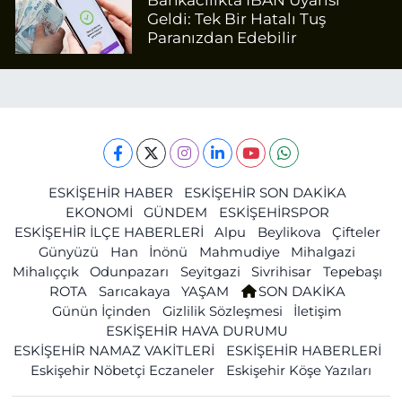
Geldi: Tek Bir Hatalı Tuş
Paranızdan Edebilir
ESKİŞEHİR HABER
ESKİŞEHİR SON DAKİKA
EKONOMİ
GÜNDEM
ESKİŞEHİRSPOR
ESKİŞEHİR İLÇE HABERLERİ
Alpu
Beylikova
Çifteler
Günyüzü
Han
İnönü
Mahmudiye
Mihalgazi
Mihalıççık
Odunpazarı
Seyitgazi
Sivrihisar
Tepebaşı
ROTA
Sarıcakaya
YAŞAM
SON DAKİKA
Günün İçinden
Gizlilik Sözleşmesi
İletişim
ESKİŞEHİR HAVA DURUMU
ESKİŞEHİR NAMAZ VAKİTLERİ
ESKİŞEHİR HABERLERİ
Eskişehir Nöbetçi Eczaneler
Eskişehir Köşe Yazıları