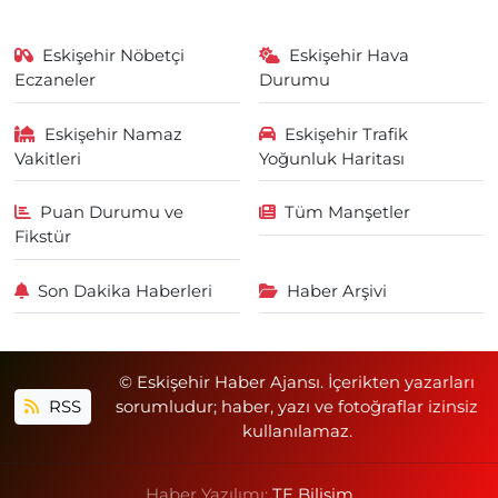
Eskişehir Nöbetçi
Eskişehir Hava
Eczaneler
Durumu
Eskişehir Namaz
Eskişehir Trafik
Vakitleri
Yoğunluk Haritası
Puan Durumu ve
Tüm Manşetler
Fikstür
Son Dakika Haberleri
Haber Arşivi
© Eskişehir Haber Ajansı. İçerikten yazarları
RSS
sorumludur; haber, yazı ve fotoğraflar izinsiz
kullanılamaz.
Haber Yazılımı:
TE Bilişim