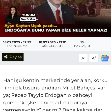
18.07.2025 - 12:59
18.07.2025 - 13:01
13
YAYINLANMA
GÜNCELLEME
PAYLAŞIM
Paylaş
-
+
A
A
Hani şu kentin merkezinde yer alan, korku
filmi platosunu andıran Millet Bahçesi var
ya; Recep Tayyip Erdoğan o bahçeyi
görse, “keşke benim adımı buraya
vermeseydiniz” der mi? Bana kalırsa der.