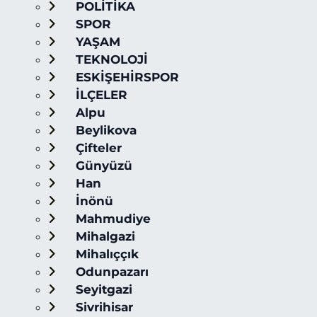
POLİTİKA
SPOR
YAŞAM
TEKNOLOJİ
ESKİŞEHİRSPOR
İLÇELER
Alpu
Beylikova
Çifteler
Günyüzü
Han
İnönü
Mahmudiye
Mihalgazi
Mihalıççık
Odunpazarı
Seyitgazi
Sivrihisar