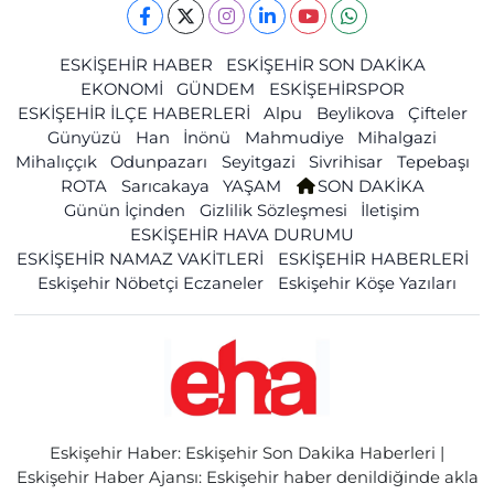
ESKİŞEHİR HABER
ESKİŞEHİR SON DAKİKA
EKONOMİ
GÜNDEM
ESKİŞEHİRSPOR
ESKİŞEHİR İLÇE HABERLERİ
Alpu
Beylikova
Çifteler
Günyüzü
Han
İnönü
Mahmudiye
Mihalgazi
Mihalıççık
Odunpazarı
Seyitgazi
Sivrihisar
Tepebaşı
ROTA
Sarıcakaya
YAŞAM
SON DAKİKA
Günün İçinden
Gizlilik Sözleşmesi
İletişim
ESKİŞEHİR HAVA DURUMU
ESKİŞEHİR NAMAZ VAKİTLERİ
ESKİŞEHİR HABERLERİ
Eskişehir Nöbetçi Eczaneler
Eskişehir Köşe Yazıları
Eskişehir Haber: Eskişehir Son Dakika Haberleri |
Eskişehir Haber Ajansı: Eskişehir haber denildiğinde akla