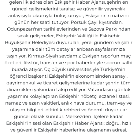
gelen ilk adres olan Eskişehir Haber Ajansı, şehrin en
güncel gelişmelerini tarafsız ve güvenilir yayıncılık
anlayışıyla okuruyla buluşturuyor; Eskişehir'in nabzını
günün her saati tutuyor. Porsuk Çayı kıyısından,
Odunpazarı'nın tarihi evlerinden ve Sazova Parkı'ndan
sıcak gelişmeler, Eskişehir Valiliği ile Eskişehir
Büyükşehir Belediyesi duyuruları, yerel gündem ve şehir
yaşamına dair tüm detaylar anbean sayfalarımıza
taşınıyor. Kırmızı-Siyah sevdamız Eskişehirspor'un maç
özetleri, fikstür, transfer ve spor haberleriyle sporun kalbi
burada atıyor. Üç büyük üniversitesiyle Türkiye'nin
öğrenci başkenti Eskişehir'in ekonomisinden sanayi,
gayrimenkul ve ticaret gelişmelerine kadar şehrin tüm
dinamikleri yakından takip ediliyor. Vatandaşın günlük
yaşamını kolaylaştıran Eskişehir nöbetçi eczane listesi,
namaz ve ezan vakitleri, anlık hava durumu, tramvay ve
ulaşım bilgileri, etkinlik rehberi ve önemli duyurular
güncel olarak sunulur. Merkezden ilçelere kadar
Eskişehir'in sesi olan Eskişehir Haber Ajansı; doğru, hızlı
ve güvenilir Eskişehir haberlerine ulaşmanın adresi.