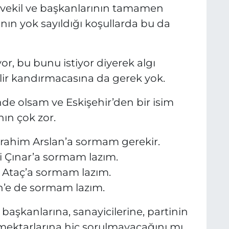
, vekil ve başkanlarının tamamen
nın yok sayıldığı koşullarda bu da
yor, bu bunu istiyor diyerek algı
lir kandırmacasına da gerek yok.
nde olsam ve Eskişehir’den bir isim
nın çok zor.
İbrahim Arslan’a sormam gerekir.
mi Çınar’a sormam lazım.
 Ataç’a sormam lazım.
n’e de sormam lazım.
başkanlarına, sanayicilerine, partinin
emektarlarına hiç sorulmayacağını mı