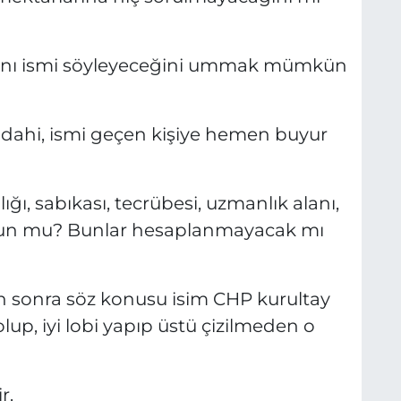
aynı ismi söyleyeceğini ummak mümkün
e dahi, ismi geçen kişiye hemen buyur
rşılığı, sabıkası, tecrübesi, uzmanlık alanı,
gun mu? Bunlar hesaplanmayacak mı
n sonra söz konusu isim CHP kurultay
lup, iyi lobi yapıp üstü çizilmeden o
r.