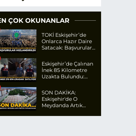
EN ÇOK OKUNANLAR
TOKİ Eskişehir’de
Onlarca Hazır Daire
Satacak: Başvurular
Hızlandırıldı
Eskişehir’de Çalınan
İnek 85 Kilometre
Uzakta Bulundu:
Tanesi 270 Bin
Liradan Satılıyor
SON DAKİKA:
Eskişehir'de O
Meydanda Artık
Festival
Yapılamayacak