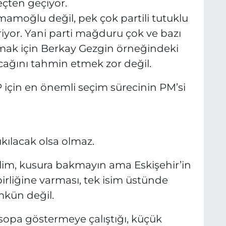
eçten geçiyor.
moğlu değil, pek çok partili tutuklu
riyor. Yani parti mağduru çok ve bazı
mak için Berkay Gezgin örneğindeki
cağını tahmin etmek zor değil.
için en önemli seçim sürecinin PM’si
 çıkılacak olsa olmaz.
yelim, kusura bakmayın ama Eskişehir’in
birliğine varması, tek isim üstünde
mkün değil.
sopa göstermeye çalıştığı, küçük