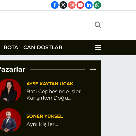
ROTA
CAN DOSTLAR
Yazarlar
AYŞE KAYTAN UÇAK
Batı Cephesinde İşler
Karışırken Doğu
Cephesinde Değişen Bir
Şey Var Gibi
SONER YÜKSEL
Aynı Kişiler…