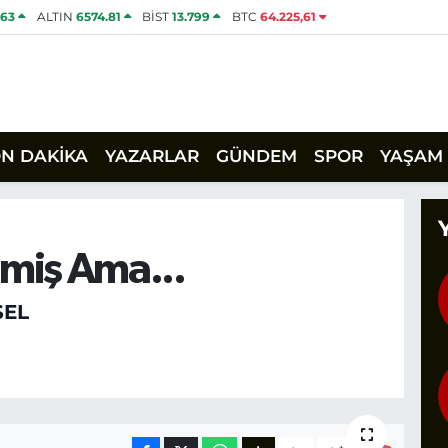
463
ALTIN
6574.81
BİST
13.799
BTC
64.225,61
ON DAKİKA
YAZARLAR
GÜNDEM
SPOR
YAŞAM
miş Ama...
SEL