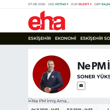
07-08-2026
USD
47,7143
EUR
55,0317
GBP
64,2
ESKİŞEHİR
EKONOMİ
ESKİŞEHİR S
Ne PM İ
SONER YÜK
04.11.2025 - 14:57
11.11.2025 - 14:57
1