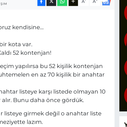
-
+
A
A
AŞIM
yoruz kendisine…
bir kota var.
Kaldı 52 kontenjan!
seçim yapılırsa bu 52 kişilik kontenjan
htemelen en az 70 kişilik bir anahtar
anahtar listeye karşı listede olmayan 10
er alır. Bunu daha önce gördük.
 listeye girmek değil o anahtar liste
meziyette lazım.