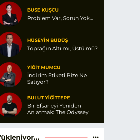
BUSE KUŞCU
Problem Var, Sorun Yok…
HÜSEYİN BÜDÜŞ
Toprağın Altı mı, Üstü mü?
YİĞİT MUMCU
İndirim Etiketi Bize Ne
Satıyor?
BULUT YİĞİTTEPE
Bir Efsaneyi Yeniden
Anlatmak: The Odyssey
Yükleniyor...