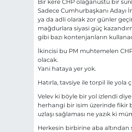
Bir kere CHP olağanüstü bir sür
Sadece Cumhurbaşkanı Adayı İma
ya da adli olarak zor günler geçi
mağdurlara siyasi güç kazandır
gibi bazı kontenjanların kullana
İkincisi bu PM muhtemelen CHP 
olacak.
Yani hataya yer yok.
Hatırla, tavsiye ile torpil ile yola
Velev ki böyle bir yol izlendi di
herhangi bir isim üzerinde fikir 
uzlaşı sağlaması ne yazık ki mü
Herkesin birbirine aba altından 