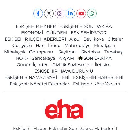
ESKİŞEHİR HABER
ESKİŞEHİR SON DAKİKA
EKONOMİ
GÜNDEM
ESKİŞEHİRSPOR
ESKİŞEHİR İLÇE HABERLERİ
Alpu
Beylikova
Çifteler
Günyüzü
Han
İnönü
Mahmudiye
Mihalgazi
Mihalıççık
Odunpazarı
Seyitgazi
Sivrihisar
Tepebaşı
ROTA
Sarıcakaya
YAŞAM
SON DAKİKA
Günün İçinden
Gizlilik Sözleşmesi
İletişim
ESKİŞEHİR HAVA DURUMU
ESKİŞEHİR NAMAZ VAKİTLERİ
ESKİŞEHİR HABERLERİ
Eskişehir Nöbetçi Eczaneler
Eskişehir Köşe Yazıları
Eskişehir Haber: Eskişehir Son Dakika Haberleri |