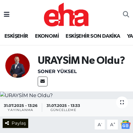
ESKİŞEHİR
EKONOMİ
ESKİŞEHİR SON DAKİKA
Y
URAYSİM Ne Oldu?
SONER YÜKSEL
31.07.2025 - 13:26
31.07.2025 - 13:33
YAYINLANMA
GÜNCELLEME
Paylaş
-
+
A
A