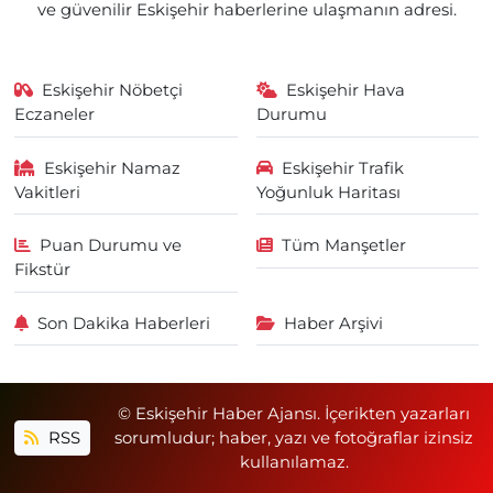
ve güvenilir Eskişehir haberlerine ulaşmanın adresi.
Eskişehir Nöbetçi
Eskişehir Hava
Eczaneler
Durumu
Eskişehir Namaz
Eskişehir Trafik
Vakitleri
Yoğunluk Haritası
Puan Durumu ve
Tüm Manşetler
Fikstür
Son Dakika Haberleri
Haber Arşivi
© Eskişehir Haber Ajansı. İçerikten yazarları
RSS
sorumludur; haber, yazı ve fotoğraflar izinsiz
kullanılamaz.