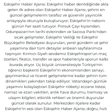
Eskişehir Haber Ajansı: Eskişehir haber denildiğinde akla
gelen ilk adres olan Eskişehir Haber Ajansı, şehrin en
güncel gelişmelerini tarafsız ve güvenilir yayıncılık
anlayışıyla okuruyla buluşturuyor; Eskişehir'in nabzını
günün her saati tutuyor. Porsuk Çayı kıyısından,
Odunpazarı'nın tarihi evlerinden ve Sazova Parkı'ndan
sıcak gelişmeler, Eskişehir Valiliği ile Eskişehir
Büyükşehir Belediyesi duyuruları, yerel gündem ve şehir
yaşamına dair tüm detaylar anbean sayfalarımıza
taşınıyor. Kırmızı-Siyah sevdamız Eskişehirspor'un maç
özetleri, fikstür, transfer ve spor haberleriyle sporun kalbi
burada atıyor. Üç büyük üniversitesiyle Türkiye'nin
öğrenci başkenti Eskişehir'in ekonomisinden sanayi,
gayrimenkul ve ticaret gelişmelerine kadar şehrin tüm
dinamikleri yakından takip ediliyor. Vatandaşın günlük
yaşamını kolaylaştıran Eskişehir nöbetçi eczane listesi,
namaz ve ezan vakitleri, anlık hava durumu, tramvay ve
ulaşım bilgileri, etkinlik rehberi ve önemli duyurular
güncel olarak sunulur. Merkezden ilçelere kadar
Eskişehir'in sesi olan Eskişehir Haber Ajansı; doğru, hızlı