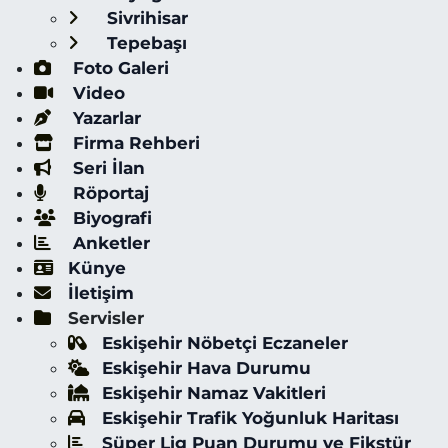
Sivrihisar
Tepebaşı
Foto Galeri
Video
Yazarlar
Firma Rehberi
Seri İlan
Röportaj
Biyografi
Anketler
Künye
İletişim
Servisler
Eskişehir Nöbetçi Eczaneler
Eskişehir Hava Durumu
Eskişehir Namaz Vakitleri
Eskişehir Trafik Yoğunluk Haritası
Süper Lig Puan Durumu ve Fikstür