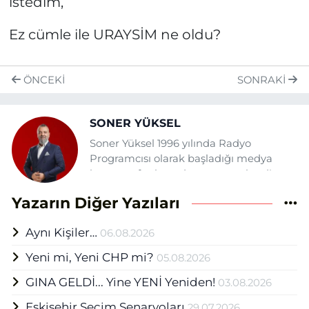
istedim,
Ez cümle ile URAYSİM ne oldu?
ÖNCEKI
SONRAKI
SONER YÜKSEL
Soner Yüksel 1996 yılında Radyo
Programcısı olarak başladığı medya
hayatına fasılasız devam etmektedir.
Daha önce şehrin çeşitli gazete ve
Yazarın Diğer Yazıları
tv'lerinde yazı, haber ve sunuculuk
görevlerinde bulunan Yüksel Eskişehir
Aynı Kişiler…
06.08.2026
Haber Ajansı (EHA) bünyesinde Medya
Grup Başkanı olarak mesleğini
Yeni mi, Yeni CHP mi?
05.08.2026
sürdürmektedir.
GINA GELDİ... Yine YENİ Yeniden!
03.08.2026
Eskişehir Seçim Senaryoları
29.07.2026