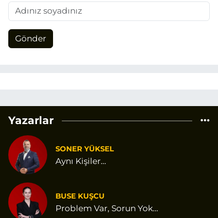
Gönder
Yazarlar
SONER YÜKSEL
Aynı Kişiler…
BUSE KUŞCU
Problem Var, Sorun Yok…