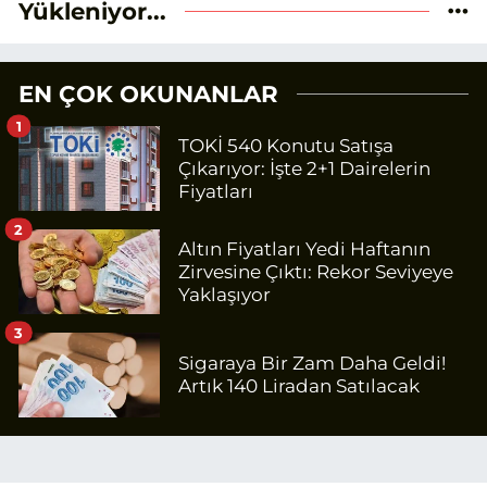
Yükleniyor...
EN ÇOK OKUNANLAR
1
TOKİ 540 Konutu Satışa
Çıkarıyor: İşte 2+1 Dairelerin
Fiyatları
2
Altın Fiyatları Yedi Haftanın
Zirvesine Çıktı: Rekor Seviyeye
Yaklaşıyor
3
Sigaraya Bir Zam Daha Geldi!
Artık 140 Liradan Satılacak